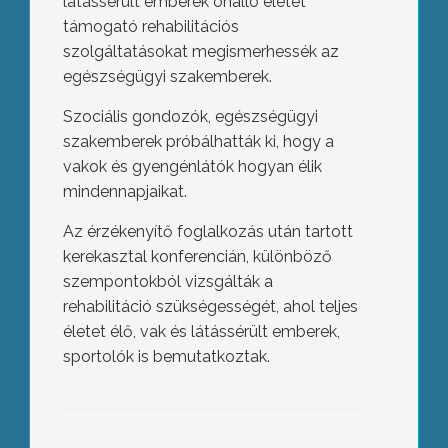
látássérült emberek önálló életét
támogató rehabilitációs
szolgáltatásokat megismerhessék az
egészségügyi szakemberek.
Szociális gondozók, egészségügyi
szakemberek próbálhatták ki, hogy a
vakok és gyengénlátók hogyan élik
mindennapjaikat.
Az érzékenyítő foglalkozás után tartott
kerekasztal konferencián, különböző
szempontokból vizsgálták a
rehabilitáció szükségességét, ahol teljes
életet élő, vak és látássérült emberek,
sportolók is bemutatkoztak.
Napfogyatkozás