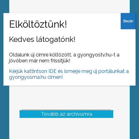
Állampolgári eskü
Kedves látogatónk!
Oldalunk új címre költözött, a gyongyostv.hu-t a
jövőben már nem frissítjük!
Kérjük kattintson IDE és ismerje meg új portálunkat a
gyongyosma.hu címen!
Tovább az archívumra