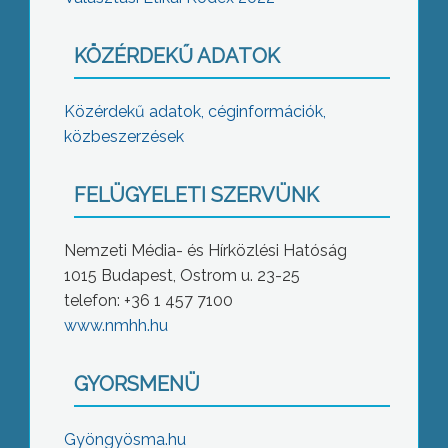
KÖZÉRDEKŰ ADATOK
Közérdekű adatok, céginformációk,
közbeszerzések
FELÜGYELETI SZERVÜNK
Nemzeti Média- és Hírközlési Hatóság
1015 Budapest, Ostrom u. 23-25
telefon: +36 1 457 7100
www.nmhh.hu
GYORSMENÜ
Gyöngyösma.hu