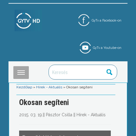
GyTv a Facebook-on
GyTv a Youtube-on
Kezdőlap
»
Hírek - Aktuális
»
Okosan segíteni
Okosan segíteni
2015. 03. 19.
||
Pásztor Csilla
||
Hírek - Aktuális