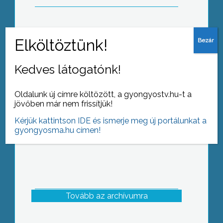
Mától városunkban is üzemel a
legmodernebb sebességmérő
Kedves látogatónk!
berendezés
Oldalunk új címre költözött, a gyongyostv.hu-t a
jövőben már nem frissítjük!
Kérjük kattintson IDE és ismerje meg új portálunkat a
gyongyosma.hu címen!
Tovább az archívumra