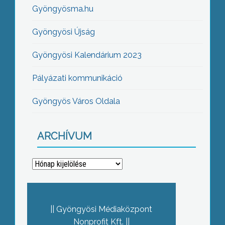
Gyöngyösma.hu
Gyöngyösi Újság
Gyöngyösi Kalendárium 2023
Pályázati kommunikáció
Gyöngyös Város Oldala
ARCHÍVUM
Archívum
Gyöngyösi Médiaközpont
Nonprofit Kft.