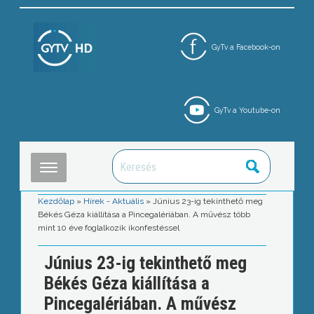
GyTv a Facebook-on
GyTv a Youtube-on
Kezdőlap
»
Hírek - Aktuális
»
Június 23-ig tekinthető meg
Békés Géza kiállítása a Pincegalériában. A művész több
mint 10 éve foglalkozik ikonfestéssel
Június 23-ig tekinthető meg
Békés Géza kiállítása a
Pincegalériában. A művész