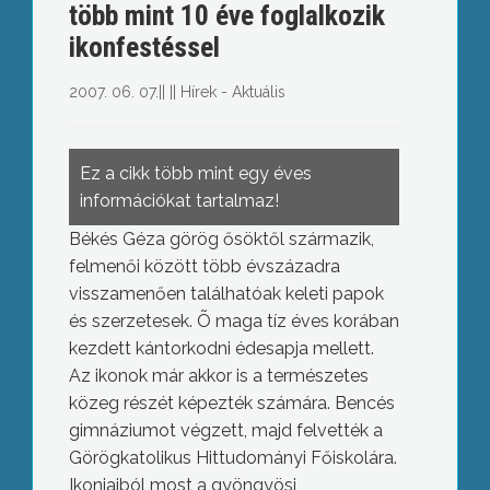
több mint 10 éve foglalkozik
ikonfestéssel
2007. 06. 07.
||
||
Hírek - Aktuális
Ez a cikk több mint egy éves
információkat tartalmaz!
Békés Géza görög ősöktől származik,
felmenői között több évszázadra
visszamenően találhatóak keleti papok
és szerzetesek.
Õ maga tíz éves korában
kezdett kántorkodni édesapja mellett.
Az ikonok már akkor is a természetes
közeg részét képezték számára. Bencés
gimnáziumot végzett, majd felvették a
Görögkatolikus Hittudományi Főiskolára.
Ikonjaiból most a gyöngyösi