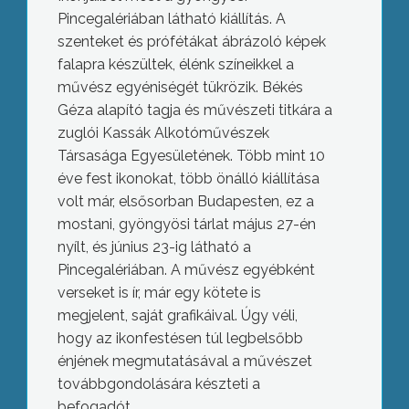
Pincegalériában látható kiállítás. A
szenteket és prófétákat ábrázoló képek
falapra készültek, élénk színeikkel a
művész egyéniségét tükrözik. Békés
Géza alapító tagja és művészeti titkára a
zuglói Kassák Alkotóművészek
Társasága Egyesületének. Több mint 10
éve fest ikonokat, több önálló kiállítása
volt már, elsősorban Budapesten, ez a
mostani, gyöngyösi tárlat május 27-én
nyílt, és június 23-ig látható a
Pincegalériában. A művész egyébként
verseket is ír, már egy kötete is
megjelent, saját grafikáival. Úgy véli,
hogy az ikonfestésen túl legbelsőbb
énjének megmutatásával a művészet
továbbgondolására készteti a
befogadót.