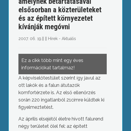
amelynek betartatásával
elsősorban a közterületeket
és az épített környezetet
kívánják megóvni
2007. 06. 19.
||
||
Hírek - Aktuális
Ez a cikk több mint egy éves
információkat tartalmaz!
A képviselőtestület szerint így javul az
ott lakók és a falun átutazók
komfortérzete is. Az első ellenőrzés
során 220 ingatlanból 21címre küldtek ki
figyelmeztetést.
Az április elsejétől életre hívott falurend
négy területet ölel fel: az épített