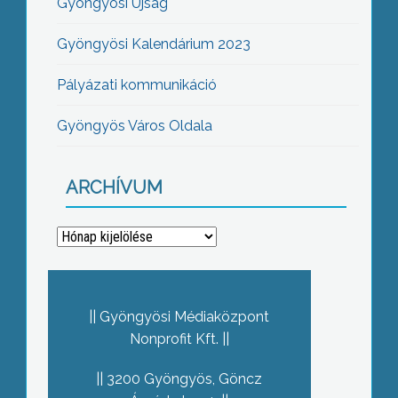
Gyöngyösi Újság
Gyöngyösi Kalendárium 2023
Pályázati kommunikáció
Gyöngyös Város Oldala
ARCHÍVUM
Archívum
Gyöngyösi Médiaközpont
Nonprofit Kft.
3200 Gyöngyös, Göncz