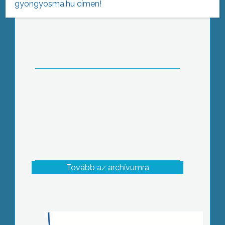
gyongyosma.hu címen!
Riadó! Hőség!
Tovább az archívumra