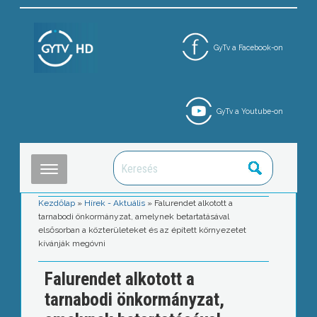
GyTv a Facebook-on
GyTv a Youtube-on
Kezdőlap
»
Hírek - Aktuális
»
Falurendet alkotott a
tarnabodi önkormányzat, amelynek betartatásával
elsősorban a közterületeket és az épített környezetet
kívánják megóvni
Falurendet alkotott a
tarnabodi önkormányzat,