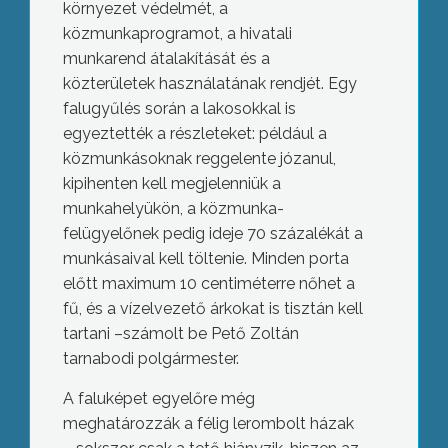
környezet védelmét, a
közmunkaprogramot, a hivatali
munkarend átalakítását és a
közterületek használatának rendjét. Egy
falugyűlés során a lakosokkal is
egyeztették a részleteket: például a
közmunkásoknak reggelente józanul,
kipihenten kell megjelenniük a
munkahelyükön, a közmunka-
felügyelőnek pedig ideje 70 százalékát a
munkásaival kell töltenie. Minden porta
előtt maximum 10 centiméterre nőhet a
fű, és a vízelvezető árkokat is tisztán kell
tartani –számolt be Pető Zoltán
tarnabodi polgármester.
A faluképet egyelőre még
meghatározzák a félig lerombolt házak