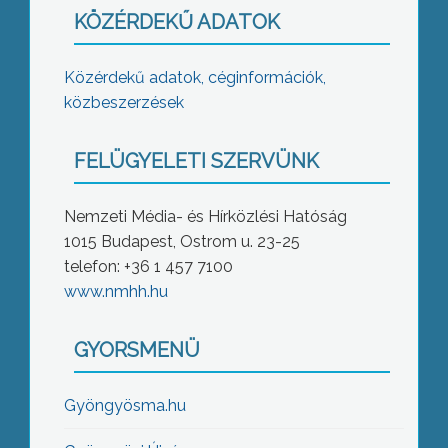
KÖZÉRDEKŰ ADATOK
Közérdekű adatok, céginformációk,
közbeszerzések
FELÜGYELETI SZERVÜNK
Nemzeti Média- és Hírközlési Hatóság
1015 Budapest, Ostrom u. 23-25
telefon: +36 1 457 7100
www.nmhh.hu
GYORSMENÜ
Gyöngyösma.hu