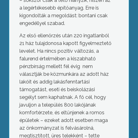
– sokszor csak a tető hiányzik, hiszen az
a legértékesebb építőanyag. Erre is
kigondolták a megoldást: bontani csak
engedéllyel szabad.
Az első ellenőrzés után 220 ingatlanból
21 ház tulajdonosa kapott figyelmeztető
levelet. Ha nincs pozitív változás, a
falurend értelmében a kiszabható
pénzbírság mellett fél évig nem
választják be közmunkára az adott ház
lakóit és addig lakásfenntartási
támogatást, eseti és beiskolázási
segélyt sem kaphatnak. A fő cél, hogy
javuljon a település 800 lakójának
komfortérzete, és eltűnjenek a romos
épületek – ezeket adott esetben maga
az önkormányzat is felvásárolná,
megtisztított, üres telekként – tette