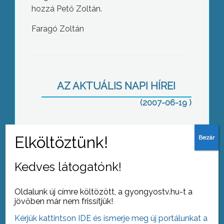
hozzá Pető Zoltán.
Faragó Zoltán
Eszmék és értékek – Donáth László
volt a Baloldali Esték vendége
AZ AKTUÁLIS NAPI HÍREI
(2007-06-19 )
Bioenergia konferencia
Kedves látogatónk!
Oldalunk új címre költözött, a gyongyostv.hu-t a
jövőben már nem frissítjük!
Kérjük kattintson IDE és ismerje meg új portálunkat a