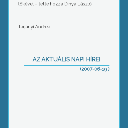
tőkével – tette hozzá Dinya László.
Tarjányi Andrea
Eszmék és értékek – Donáth László
volt a Baloldali Esték vendége
AZ AKTUÁLIS NAPI HÍREI
(2007-06-19 )
Falurendet alkotott a tarnabodi
önkormányzat, amelynek
betartatásával elsősorban a
közterületeket és az épített
környezetet kívánják megóvni