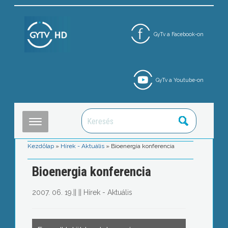
GyTv a Facebook-on
GyTv a Youtube-on
Kezdőlap
»
Hírek - Aktuális
»
Bioenergia konferencia
Bioenergia konferencia
2007. 06. 19.
||
||
Hírek - Aktuális