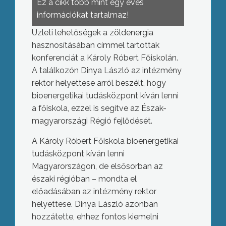
Ez a cikk több mint egy éves
információkat tartalmaz!
Üzleti lehetőségek a zöldenergia
hasznosításában címmel tartottak
konferenciát a Károly Róbert Főiskolán.
A találkozón Dinya László az intézmény
rektor helyettese arról beszélt, hogy
bioenergetikai tudásközpont kíván lenni
a főiskola, ezzel is segítve az Észak-
magyarországi Régió fejlődését.
A Károly Róbert Főiskola bioenergetikai
tudásközpont kíván lenni
Magyarországon, de elsősorban az
északi régióban – mondta el
előadásában az intézmény rektor
helyettese. Dinya László azonban
hozzátette, ehhez fontos kiemelni