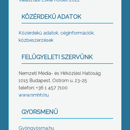
KÖZÉRDEKŰ ADATOK
Közérdekű adatok, céginformációk,
közbeszerzések
FELÜGYELETI SZERVÜNK
Nemzeti Média- és Hírközlési Hatóság
1015 Budapest, Ostrom u. 23-25
telefon: +36 1 457 7100
www.nmhh.hu
GYORSMENÜ
Gyöngyösma.hu