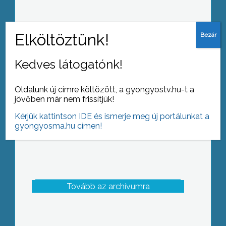
Riadó! Hőség!
Kedves látogatónk!
Oldalunk új címre költözött, a gyongyostv.hu-t a
jövőben már nem frissítjük!
Kérjük kattintson IDE és ismerje meg új portálunkat a
gyongyosma.hu címen!
Tovább az archívumra