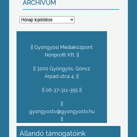
ARCHÍVUM
Archívum
Gyöngyösi Médiaközpont
Nonprofit Kft.
3200 Gyöngyös, Göncz
Árpád utca 4.
06-37-311-355
gyongyostv@gyongyostv.hu
Állandó támogatóink