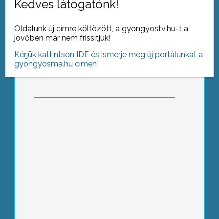
Kedves látogatónk!
Oldalunk új címre költözött, a gyongyostv.hu-t a
Új utak
jövőben már nem frissítjük!
Kérjük kattintson IDE és ismerje meg új portálunkat a
gyongyosma.hu címen!
Kutatók éjszakája