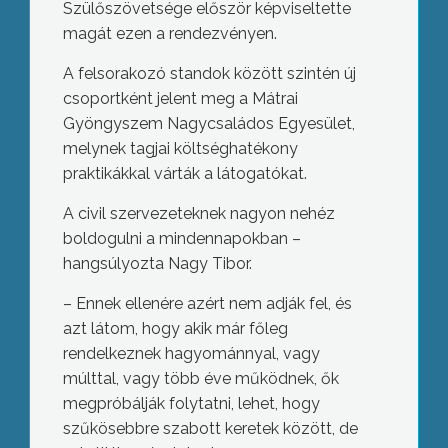
Szülőszövetsége először képviseltette
magát ezen a rendezvényen.
A felsorakozó standok között szintén új
csoportként jelent meg a Mátrai
Gyöngyszem Nagycsaládos Egyesület,
melynek tagjai költséghatékony
praktikákkal várták a látogatókat.
A civil szervezeteknek nagyon nehéz
boldogulni a mindennapokban –
hangsúlyozta Nagy Tibor.
– Ennek ellenére azért nem adják fel, és
azt látom, hogy akik már főleg
rendelkeznek hagyománnyal, vagy
múlttal, vagy több éve működnek, ők
megpróbálják folytatni, lehet, hogy
szűkösebbre szabott keretek között, de