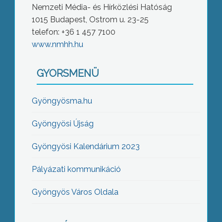
Nemzeti Média- és Hírközlési Hatóság
1015 Budapest, Ostrom u. 23-25
telefon: +36 1 457 7100
www.nmhh.hu
GYORSMENÜ
Gyöngyösma.hu
Gyöngyösi Újság
Gyöngyösi Kalendárium 2023
Pályázati kommunikáció
Gyöngyös Város Oldala