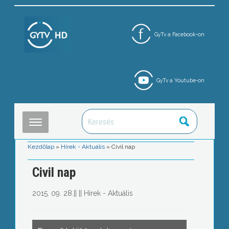
GyTv a Facebook-on
GyTv a Youtube-on
Kezdőlap
»
Hírek - Aktuális
»
Civil nap
Civil nap
2015. 09. 28.
||
||
Hírek - Aktuális