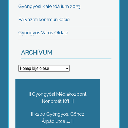
Gyöngyösi Kalendárium 2023
Pályázati kommunikáció
Gyöngyös Város Oldala
ARCHÍVUM
Archívum
Gyöngyösi Médiaközpont
Nonprofit Kft.
3200 Gyöngyös, Göncz
Árpád utca 4.