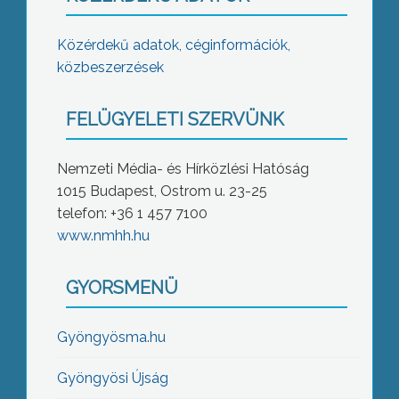
Közérdekű adatok, céginformációk,
közbeszerzések
FELÜGYELETI SZERVÜNK
Nemzeti Média- és Hírközlési Hatóság
1015 Budapest, Ostrom u. 23-25
telefon: +36 1 457 7100
www.nmhh.hu
GYORSMENÜ
Gyöngyösma.hu
Gyöngyösi Újság