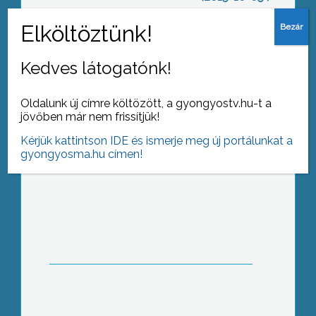
Játszóteret újítottak fel
Kedves látogatónk!
Oldalunk új címre költözött, a gyongyostv.hu-t a
jövőben már nem frissítjük!
Kérjük kattintson IDE és ismerje meg új portálunkat a
gyongyosma.hu címen!
Választ várnak
Civil információs centrum