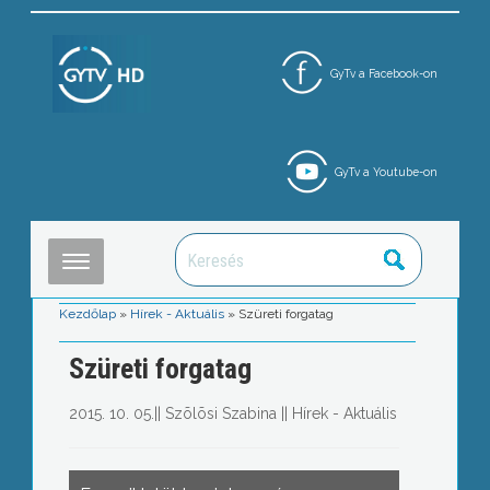
GyTv a Facebook-on
GyTv a Youtube-on
Kezdőlap
»
Hírek - Aktuális
»
Szüreti forgatag
Szüreti forgatag
2015. 10. 05.
||
Szõlõsi Szabina
||
Hírek - Aktuális