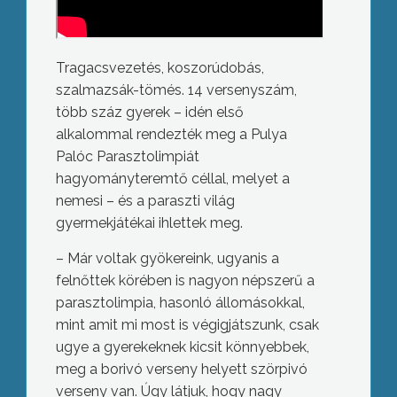
Tragacsvezetés, koszorúdobás,
szalmazsák-tömés. 14 versenyszám,
több száz gyerek – idén első
alkalommal rendezték meg a Pulya
Palóc Parasztolimpiát
hagyományteremtő céllal, melyet a
nemesi – és a paraszti világ
gyermekjátékai ihlettek meg.
– Már voltak gyökereink, ugyanis a
felnőttek körében is nagyon népszerű a
parasztolimpia, hasonló állomásokkal,
mint amit mi most is végigjátszunk, csak
ugye a gyerekeknek kicsit könnyebbek,
meg a borivó verseny helyett szörpivó
verseny van. Úgy látjuk, hogy nagy