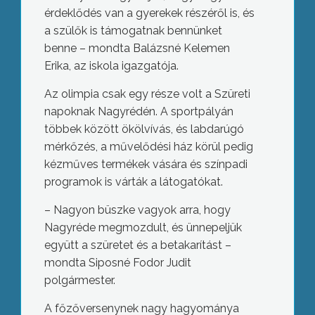
érdeklődés van a gyerekek részéről is, és
a szülők is támogatnak bennünket
benne – mondta Balázsné Kelemen
Erika, az iskola igazgatója.
Az olimpia csak egy része volt a Szüreti
napoknak Nagyrédén. A sportpályán
többek között ökölvívás, és labdarúgó
mérkőzés, a művelődési ház körül pedig
kézműves termékek vására és színpadi
programok is várták a látogatókat.
– Nagyon büszke vagyok arra, hogy
Nagyréde megmozdult, és ünnepeljük
együtt a szüretet és a betakarítást –
mondta Siposné Fodor Judit
polgármester.
A főzőversenynek nagy hagyománya