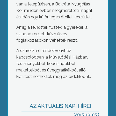
van a településen, a Bokréta Nyugdíjas
Kör minden évben megméretteti magát,
és idén egy különleges étellel készültek.
Amíg a felnőttek főztek, a gyerekek a
színpad mellett kézműves
foglalkozásokon vehettek részt.
A szüretzáró rendezvényhez
kapcsolódóan, a Művelődési Házban,
festményekből, képeslapokból,
makettekből és üveggrafikákból álló
kiállítást nézhettek meg az érdeklődők.
Modern műszerek
AZ AKTUÁLIS NAPI HÍREI
(2015-10-05 )