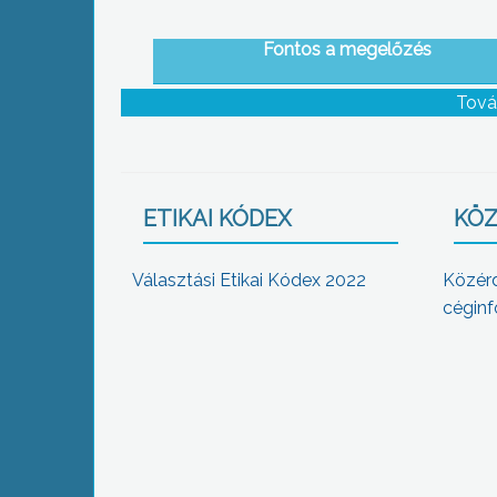
Fontos a megelőzés
Tová
ETIKAI KÓDEX
KÖZ
Választási Etikai Kódex 2022
Közér
céginf