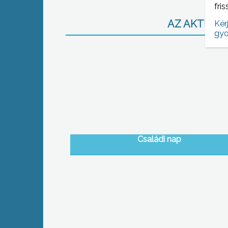
fris
AZ AKTUÁLIS
Kér
gyo
Családi nap