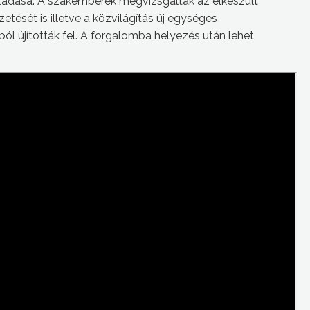
tadása. A szakemberek megvizsgálták az elkészült
etését is illetve a közvilágítás új egységes
tból újították fel. A forgalomba helyezés után lehet