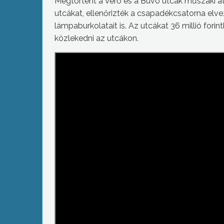
Megtörtént a Verő és a Búvó utcák műszaki á
utcákat, ellenőrizték a csapadékcsatorna elvez
lámpaburkolatait is. Az utcákat 36 millió forin
közlekedni az utcákon.