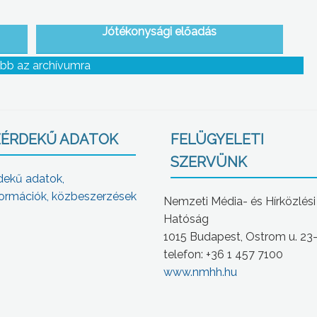
Jótékonysági előadás
bb az archívumra
ÉRDEKŰ ADATOK
FELÜGYELETI
SZERVÜNK
dekű adatok,
ormációk, közbeszerzések
Nemzeti Média- és Hírközlési
Hatóság
1015 Budapest, Ostrom u. 23
telefon: +36 1 457 7100
www.nmhh.hu