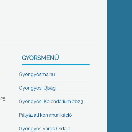
GYORSMENÜ
Gyöngyösma.hu
Gyöngyösi Újság
-25
Gyöngyösi Kalendárium 2023
Pályázati kommunikáció
Gyöngyös Város Oldala