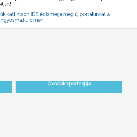
sítjük!
 NAPI HÍREI
jük kattintson IDE és ismerje meg új portálunkat a
(2015-10-19 )
ngyosma.hu címen!
Óvodák sportnapja