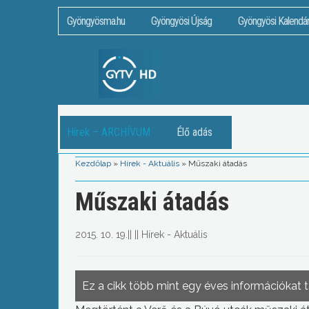
Gyöngyösma.hu
Gyöngyösi Újság
Gyöngyösi Kalendá
Hírek – ARCHÍVUM
Élő adás
Kezdőlap
»
Hírek - Aktuális
»
Műszaki átadás
Műszaki átadás
2015. 10. 19.
||
||
Hírek - Aktuális
Ez a cikk több mint egy éves információkat 