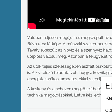
Valóban teljesen megújult és megszépült az 
Búvó utca látképe. A műszaki szakemberek bej
Tavaly elkészült az ivóvíz és a szennyvíz hál
útépítés valósul meg. Azonban a felügyelet f
Az utak teljes szélességében aszfalt burkolato
is. A kivitelező feladata volt, hogy a közvilág
energiatakarékos lámpatestekkel szereljék fel
A keskeny és a nehezen megközelíthető utcá
technika megoldásokkal, illetve kézi erővel át
Ke
Old