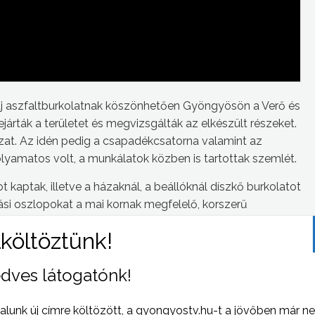
új aszfaltburkolatnak köszönhetően Gyöngyösön a Verő és
árták a területet és megvizsgálták az elkészült részeket.
ózat. Az idén pedig a csapadékcsatorna valamint az
olyamatos volt, a munkálatok közben is tartottak szemlét.
t kaptak, illetve a házaknál, a beállóknál díszkő burkolatot
ítási oszlopokat a mai kornak megfelelő, korszerű
. A munkák befejezésének határideje október közepe volt.
k okoztak némi problémát, azonban ezt különböző
hidalták- tette hozzá Kocsis Sándor.
dves látogatónk!
alunk új címre költözött, a gyongyostv.hu-t a jövőben már n