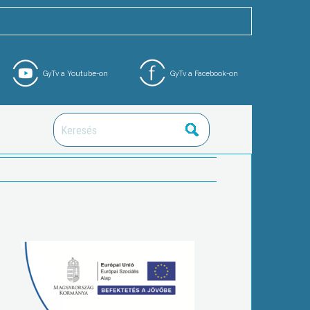
GyTv a Youtube-on
GyTv a Facebook-on