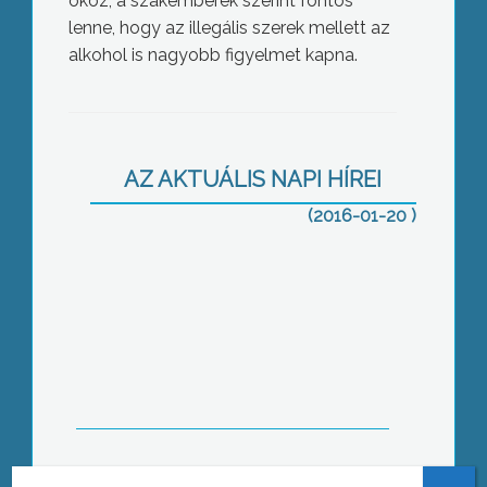
okoz, a szakemberek szerint fontos
lenne, hogy az illegális szerek mellett az
alkohol is nagyobb figyelmet kapna.
Lakógyűlés
AZ AKTUÁLIS NAPI HÍREI
(2016-01-20 )
Még nincs járvány
Vándorkiállítás