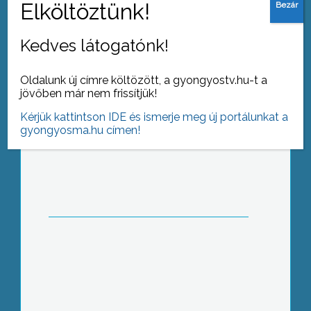
Kedves látogatónk!
Oldalunk új címre költözött, a gyongyostv.hu-t a
jövőben már nem frissítjük!
Kérjük kattintson IDE és ismerje meg új portálunkat a
A Berze is csatlakozott
gyongyosma.hu címen!
Megyénk a középmezőnyben