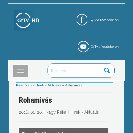
GyTv a Facebook-on
GyTv a Youtube-on
Kezdőlap
»
Hírek - Aktuális
»
Rohamivás
Rohamivás
2016. 01. 20.
||
Nagy Réka
||
Hírek - Aktuális