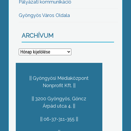
Pályázati kommunikáció
Gyöngyös Város Oldala
ARCHÍVUM
Archívum
Gyöngyösi Médiaközpont
Nonprofit Kft.
3200 Gyöngyös, Göncz
Árpád utca 4.
06-37-311-355