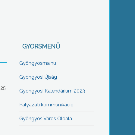
GYORSMENÜ
Gyöngyösma.hu
Gyöngyösi Újság
-25
Gyöngyösi Kalendárium 2023
Pályázati kommunikáció
Gyöngyös Város Oldala