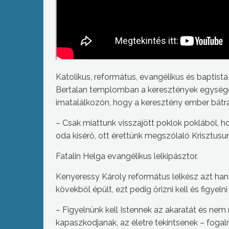
Katolikus, református, evangélikus és baptist
Bertalan templomban a keresztények egységéér
imatalálkozón, hogy a keresztény ember bátr
– Csak miattunk visszajött poklok poklából, h
oda kísérő, ott érettünk megszólaló Krisztus
Fatalin Helga evangélikus lelkipásztor.
Kenyeressy Károly református lelkész azt hang
kövekből épült, ezt pedig őrizni kell és figyelni 
– Figyelnünk kell Istennek az akaratát és ne
kapaszkodjanak, az életre tekintsenek – foga