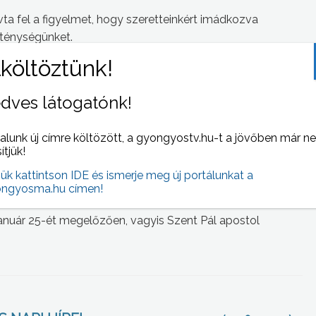
vta fel a figyelmet, hogy szeretteinkért imádkozva
ténységünket.
ádjainkon, nem annyira ujjongó típusú keresztények
adni és igazából Isten előtt is szabad – vélekedett.
dves látogatónk!
jainkban már nem a különböző felekezetek közötti hitviták,
 veszélyt az ember számára.
alunk új címre költözött, a gyongyostv.hu-t a jövőben már n
sítjük!
, baptista és így tovább között húzódik, hanem mondjuk
juk azt ki, talán még kifejezőbb, hogy a hívő és nem hívő
jük kattintson IDE és ismerje meg új portálunkat a
ngyosma.hu címen!
lyozta.
nuár 25-ét megelőzően, vagyis Szent Pál apostol