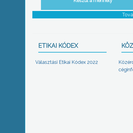
Készül a menhely
Tová
ETIKAI KÓDEX
KÖZ
Választási Etikai Kódex 2022
Közér
céginf