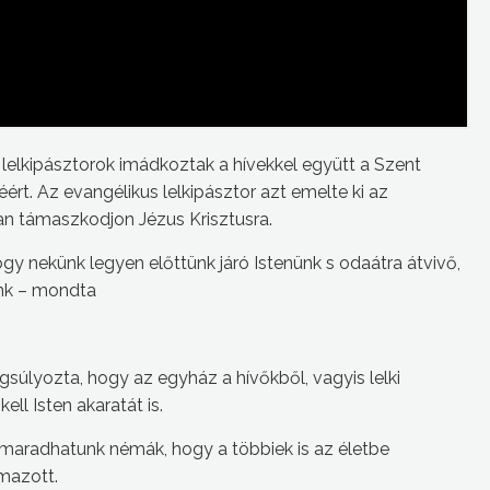
a lelkipásztorok imádkoztak a hívekkel együtt a Szent
t. Az evangélikus lelkipásztor azt emelte ki az
an támaszkodjon Jézus Krisztusra.
ogy nekünk legyen előttünk járó Istenünk s odaátra átvivő,
unk – mondta
súlyozta, hogy az egyház a hívőkből, vagyis lelki
kell Isten akaratát is.
m maradhatunk némák, hogy a többiek is az életbe
lmazott.