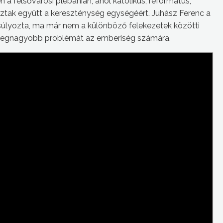
 felsővárosi plébánián, ahol katolikus, református,
oztak együtt a kereszténység egységéért. Juhász Ferenc a
úlyozta, ma már nem a különböző felekezetek közötti
 a legnagyobb problémát az emberiség számára.