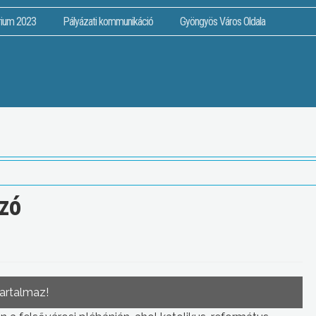
rium 2023
Pályázati kommunikáció
Gyöngyös Város Oldala
zó
tartalmaz!