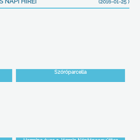
 NAPI HÍREI
(2016-01-25 )
Szóróparcella