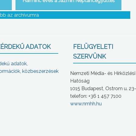
Harminc éves a Jázmin Néptáncegyüttes
bb az archívumra
ÉRDEKŰ ADATOK
FELÜGYELETI
SZERVÜNK
dekű adatok,
ormációk, közbeszerzések
Nemzeti Média- és Hírközlési
Hatóság
1015 Budapest, Ostrom u. 23
telefon: +36 1 457 7100
www.nmhh.hu