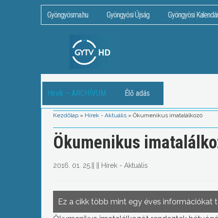
Gyöngyösma.hu
Gyöngyösi Újság
Gyöngyösi Kalendá
Hírek – ARCHÍVUM
Élő adás
Kezdőlap
»
Hírek - Aktuális
»
Ökumenikus imatalálkozó
Ökumenikus imatalálko
2016. 01. 25.
||
||
Hírek - Aktuális
Ez a cikk több mint egy éves információkat 