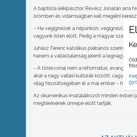
A baptista lelkipásztor Révész Jonatán arra hí
örömben és vidámságban kell megélni keresz
– Ha végignézek a népünkön, végignézünk csal
vagyunk Isten előtt. Pedig a magyar szeret vig
Ke
Juhász Ferenc katolikus plébános szerint, nap
hanem a vallástalanság jelenti a legnagyobb
Old
fris
– A törésvonal nem a református, evangélikus
akár a nagy vallási kultúrák között, vagy mond
Kér
gyo
világ feszültségében él a mai ember – hangsú
Az ökumenikus imatalálkozót minden évben ja
megtérésének ünnepe előtt tartják.