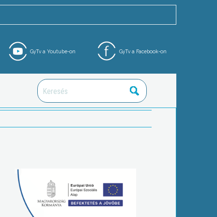
GyTv a Youtube-on
GyTv a Facebook-on