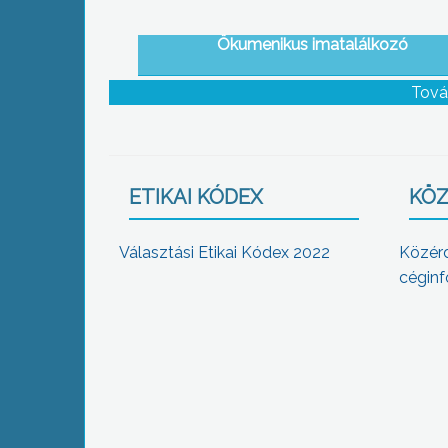
Ökumenikus imatalálkozó
Tová
ETIKAI KÓDEX
KÖZ
Választási Etikai Kódex 2022
Közér
céginf