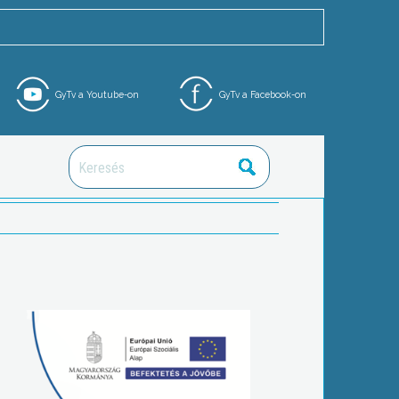
GyTv a Youtube-on
GyTv a Facebook-on