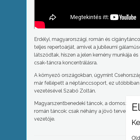
Erdélyi, magyarországi, román és cigánytánco
teljes repertoárját, amivel a jubileumi gála
látszódtak, hiszen a jelen kemény munkája és
csak-táncra koncentrálásra.
A környező országokban, úgymint Csehország,
már fellépett a néptánccsoport, ez utóbbiban 
vezetésével Szabó Zoltán.
Magyarszentbenedeki táncok, a domoszlói csá
román táncok: csak néhány a jövő tervei köz
vezetője.
Ke
Old