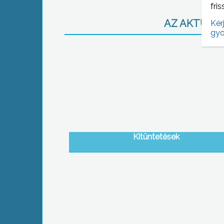
fris
AZ AKTUÁLIS
Kér
gyo
Kitüntetések