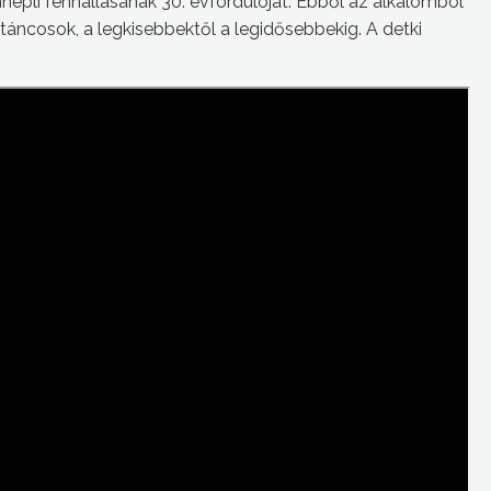
pli fennállásának 30. évfordulóját. Ebből az alkalomból
táncosok, a legkisebbektől a legidősebbekig. A detki