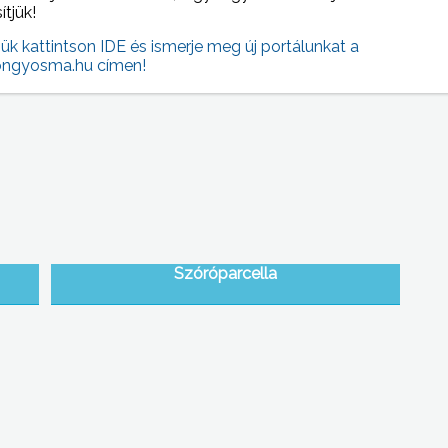
sítjük!
 NAPI HÍREI
jük kattintson IDE és ismerje meg új portálunkat a
(2016-01-25 )
ngyosma.hu címen!
Szóróparcella