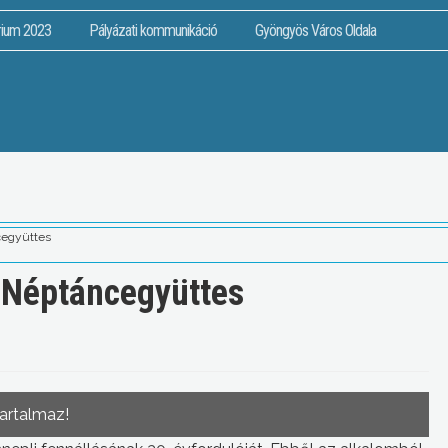
rium 2023
Pályázati kommunikáció
Gyöngyös Város Oldala
cegyüttes
 Néptáncegyüttes
tartalmaz!