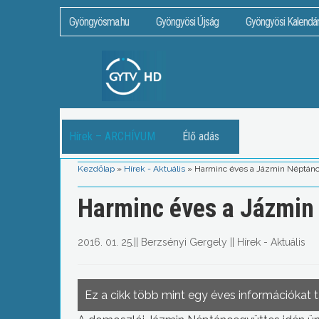
Gyöngyösma.hu
Gyöngyösi Újság
Gyöngyösi Kalendá
Hírek – ARCHÍVUM
Élő adás
Kezdőlap
»
Hírek - Aktuális
»
Harminc éves a Jázmin Néptán
Harminc éves a Jázmin
2016. 01. 25.
||
Berzsényi Gergely
||
Hírek - Aktuális
Ez a cikk több mint egy éves információkat 