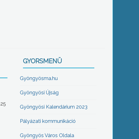
GYORSMENÜ
Gyöngyösma.hu
Gyöngyösi Újság
-25
Gyöngyösi Kalendárium 2023
Pályázati kommunikáció
Gyöngyös Város Oldala