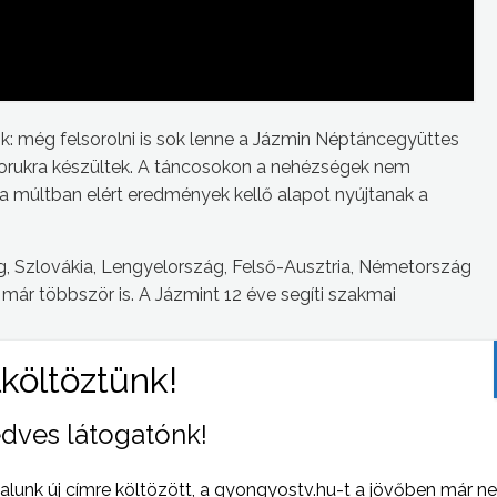
k: még felsorolni is sok lenne a Jázmin Néptáncegyüttes
műsorukra készültek. A táncosokon a nehézségek nem
 a múltban elért eredmények kellő alapot nyújtanak a
 Szlovákia, Lengyelország, Felső-Ausztria, Németország
már többször is. A Jázmint 12 éve segíti szakmai
rdás kibővítése, majd fesztiválszámmá alakítása, és
ül, amiket megosztott velünk a néptáncegyüttes művészeti
dves látogatónk!
alunk új címre költözött, a gyongyostv.hu-t a jövőben már n