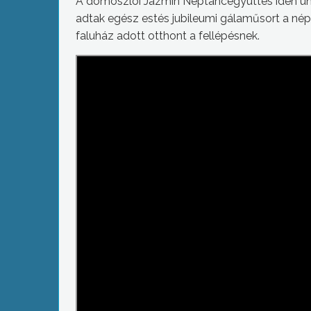
A domoszlói Jázmin Néptáncegyüttes idén ünne
adtak egész estés jubileumi gálaműsort a nép
faluház adott otthont a fellépésnek.