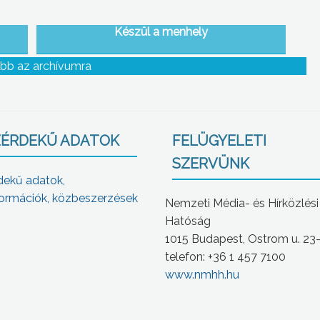
Készül a menhely
bb az archívumra
ÉRDEKŰ ADATOK
FELÜGYELETI
SZERVÜNK
dekű adatok,
ormációk, közbeszerzések
Nemzeti Média- és Hírközlési
Hatóság
1015 Budapest, Ostrom u. 23
telefon: +36 1 457 7100
www.nmhh.hu