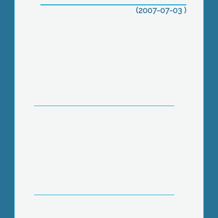
(2007-07-03 )
Tudják, mérik, teszik – Cégmustra a
Mayer HW&SW-nél
Sólyom László a Magyar Köztársaság
elnöke nyitotta meg a XVII. Adria-Duna
Szabadegyetemet a mátrafüredi
Erdészeti Szakközépiskolában