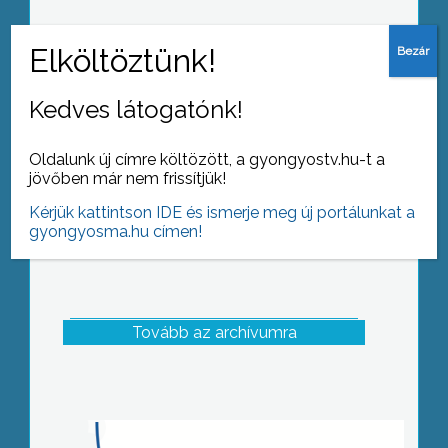
Öko-nap a főiskolán
Kedves látogatónk!
Oldalunk új címre költözött, a gyongyostv.hu-t a
jövőben már nem frissítjük!
Kérjük kattintson IDE és ismerje meg új portálunkat a
gyongyosma.hu címen!
Tovább az archívumra