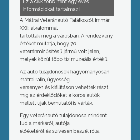
Ez a cikk több mint egy éves
információkat tartalmaz!
A Mátrai Veteránautó Találkozót immár
XXII: alkalommal
tartották meg a városban. A rendezvény
értékét mutatja, hogy 70
veteránminősítésű jármű volt jelen,
melyek közül több tíz muzeális értékű.
Az autó tulajdonosok hagyományosan
mátrai ralin, ügyességi
versenyen és kiállításon vehettek részt,
míg az érdeklődőket a koros autók
mellett újak bemutatói is várták.
Egy veteránautó tulajdonosa mindent
tud a márkáról, autója
előéletéről és szívesen beszél róla.