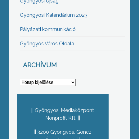
Gyöngyösi Újság
Gyöngyösi Kalendárium 2023
Pályázati kommunikáció
Gyöngyös Város Oldala
ARCHÍVUM
Archívum
Gyöngyösi Médiaközpont
Nonprofit Kft.
3200 Gyöngyös, Göncz