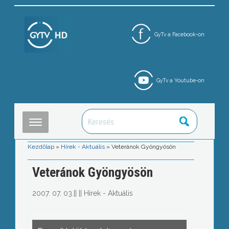
GyTv a Facebook-on
GyTv a Youtube-on
Kezdőlap
»
Hírek - Aktuális
»
Veteránok Gyöngyösön
Veteránok Gyöngyösön
2007. 07. 03.
||
||
Hírek - Aktuális