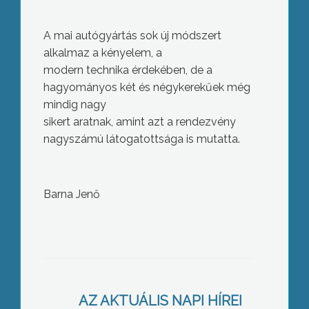
A mai autógyártás sok új módszert
alkalmaz a kényelem, a
modern technika érdekében, de a
hagyományos két és négykerekűek még
mindig nagy
sikert aratnak, amint azt a rendezvény
nagyszámú látogatottsága is mutatta.
Barna Jenő
Angol és tenisz tábor Gyöngyösön
AZ AKTUÁLIS NAPI HÍREI