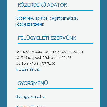
KÖZÉRDEKŰ ADATOK
Közérdekű adatok, céginformációk,
közbeszerzések
FELÜGYELETI SZERVÜNK
Nemzeti Média- és Hírközlési Hatóság
1015 Budapest, Ostrom u. 23-25
telefon: +36 1 457 7100
www.nmhh.hu
GYORSMENÜ
Gyöngyösma.hu