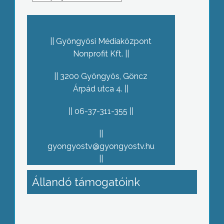
Gyöngyösi Médiaközpont
Nonprofit Kft.
3200 Gyöngyös, Göncz
Árpád utca 4.
06-37-311-355
gyongyostv@gyongyostv.hu
Állandó támogatóink