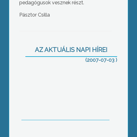
pedagógusok vesznek részt.
Pásztor Csilla
Angol és tenisz tábor Gyöngyösön
AZ AKTUÁLIS NAPI HÍREI
(2007-07-03 )
Veteránok Gyöngyösön