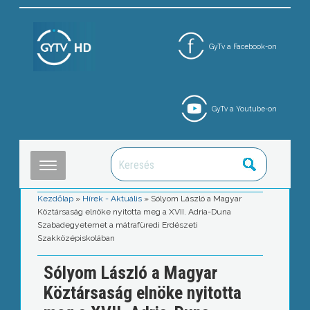
GyTv a Facebook-on
GyTv a Youtube-on
Kezdőlap
»
Hírek - Aktuális
»
Sólyom László a Magyar
Köztársaság elnöke nyitotta meg a XVII. Adria-Duna
Szabadegyetemet a mátrafüredi Erdészeti
Szakközépiskolában
Sólyom László a Magyar
Köztársaság elnöke nyitotta