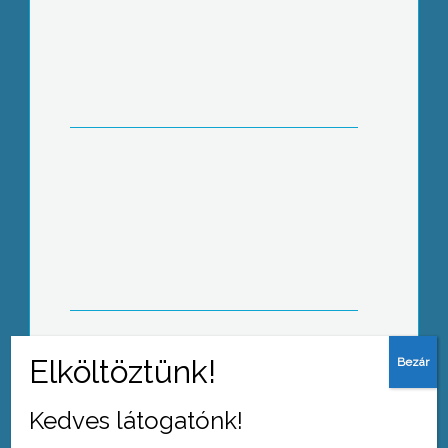
Tudják, mérik, teszik – Cégmustra a
Mayer HW&SW-nél
Öko-nap a főiskolán
Kedves látogatónk!