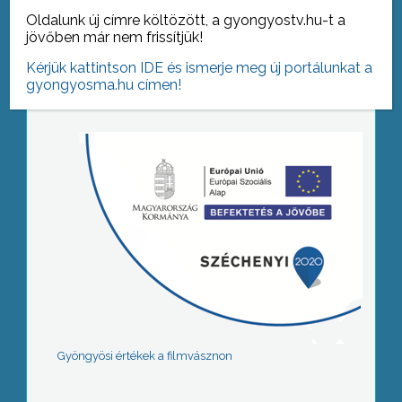
Oldalunk új címre költözött, a gyongyostv.hu-t a
jövőben már nem frissítjük!
Tovább az archívumra
Kérjük kattintson IDE és ismerje meg új portálunkat a
gyongyosma.hu címen!
Gyöngyösi értékek a filmvásznon