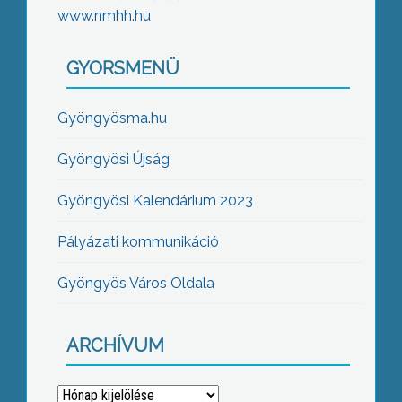
www.nmhh.hu
GYORSMENÜ
Gyöngyösma.hu
Gyöngyösi Újság
Gyöngyösi Kalendárium 2023
Pályázati kommunikáció
Gyöngyös Város Oldala
ARCHÍVUM
Archívum