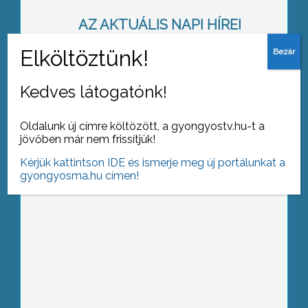
AZ AKTUÁLIS NAPI HÍREI
(2016-02-11 )
Szárnyal a turizmus
Kedves látogatónk!
Oldalunk új címre költözött, a gyongyostv.hu-t a
jövőben már nem frissítjük!
Kérjük kattintson IDE és ismerje meg új portálunkat a
gyongyosma.hu címen!
Torkoskodás