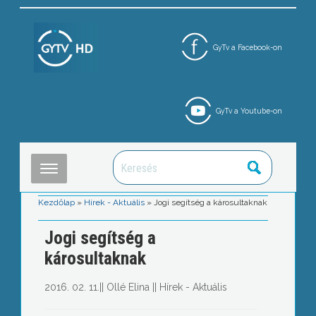
GyTv a Facebook-on
GyTv a Youtube-on
Kezdőlap
»
Hírek - Aktuális
»
Jogi segítség a károsultaknak
Jogi segítség a
károsultaknak
2016. 02. 11.
||
Ollé Elina
||
Hírek - Aktuális