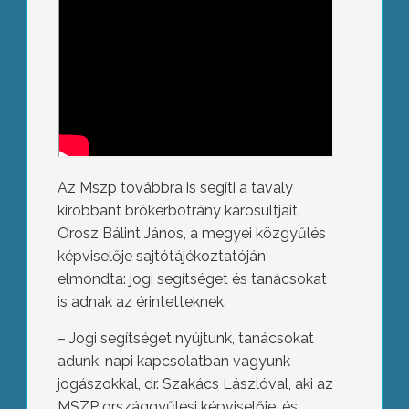
Az Mszp továbbra is segíti a tavaly
kirobbant brókerbotrány károsultjait.
Orosz Bálint János, a megyei közgyűlés
képviselője sajtótájékoztatóján
elmondta: jogi segítséget és tanácsokat
is adnak az érintetteknek.
– Jogi segítséget nyújtunk, tanácsokat
adunk, napi kapcsolatban vagyunk
jogászokkal, dr. Szakács Lászlóval, aki az
MSZP országgyűlési képviselője, és