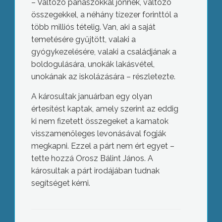
– Változó panaszokkal jönnek, változó
összegekkel, a néhány tízezer forinttól a
több milliós tételig. Van, aki a saját
temetésére gyűjtött, valaki a
gyógykezelésére, valaki a családjának a
boldogulására, unokák lakásvétel,
unokának az iskolázására – részletezte.
A károsultak januárban egy olyan
értesítést kaptak, amely szerint az eddig
ki nem fizetett összegeket a kamatok
visszamenőleges levonásával fogják
megkapni. Ezzel a párt nem ért egyet –
tette hozzá Orosz Bálint János. A
károsultak a párt irodájában tudnak
segítséget kérni.
Árvízvédelmi készültség