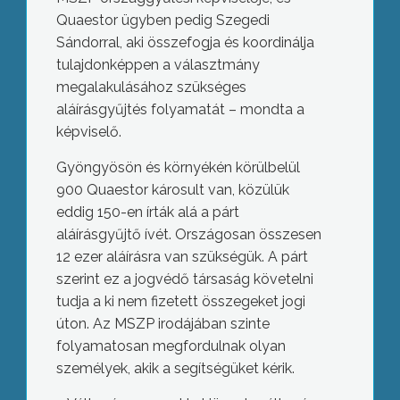
Quaestor ügyben pedig Szegedi
Sándorral, aki összefogja és koordinálja
tulajdonképpen a választmány
megalakulásához szükséges
aláírásgyűjtés folyamatát – mondta a
képviselő.
Gyöngyösön és környékén körülbelül
900 Quaestor károsult van, közülük
eddig 150-en írták alá a párt
aláírásgyűjtő ívét. Országosan összesen
12 ezer aláírásra van szükségük. A párt
szerint ez a jogvédő társaság követelni
tudja a ki nem fizetett összegeket jogi
úton. Az MSZP irodájában szinte
folyamatosan megfordulnak olyan
személyek, akik a segítségüket kérik.