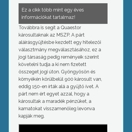
Ez a cikk több mint egy éves
információkat tartalmaz!
Továbbra is segít a Quaestor
károsultaknak az MSZP. A párt
aláírásgyűjtésbe kezdett egy hitelezői
választmány megválasztásához, ez a
jogi társaság pedig reményeik szerint
követelni tudja a ki nem fizetett
összeget jogi úton. Gyöngyösön és
környékén körülbelül 900 károsult van,
eddig 150-en írták alá a gyűjtő ívet. A
párt nem ért egyet azzal, hogy a
károsultak a maradék pénzüket, a
kamatokat visszamenőleg levonva
kapják meg.