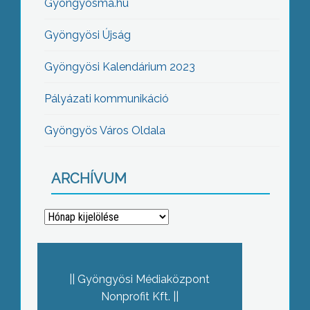
Gyöngyösma.hu
Gyöngyösi Újság
Gyöngyösi Kalendárium 2023
Pályázati kommunikáció
Gyöngyös Város Oldala
ARCHÍVUM
Archívum
Gyöngyösi Médiaközpont
Nonprofit Kft.