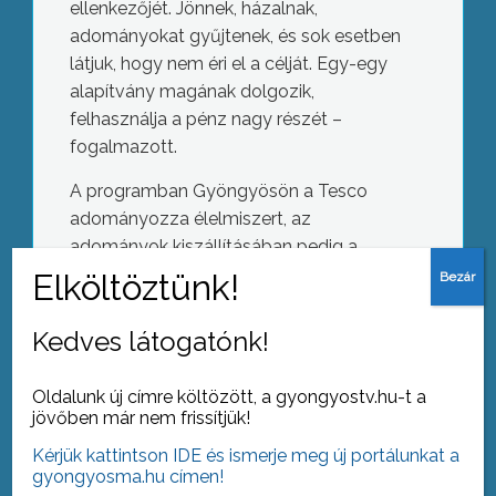
ellenkezőjét. Jönnek, házalnak,
adományokat gyűjtenek, és sok esetben
látjuk, hogy nem éri el a célját. Egy-egy
alapítvány magának dolgozik,
felhasználja a pénz nagy részét –
fogalmazott.
A programban Gyöngyösön a Tesco
adományozza élelmiszert, az
adományok kiszállításában pedig a
BBraun segíti a Kistérségi Humán
Visszaköltözött a Rákóczi
Szolgáltató Központot.
Kedves látogatónk!
Oldalunk új címre költözött, a gyongyostv.hu-t a
jövőben már nem frissítjük!
AZ AKTUÁLIS NAPI HÍREI
Kérjük kattintson IDE és ismerje meg új portálunkat a
(2016-03-07 )
gyongyosma.hu címen!
Diplomaosztó a KRF-en