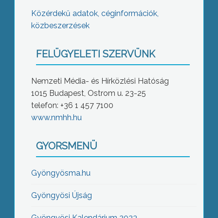
Közérdekű adatok, céginformációk,
közbeszerzések
FELÜGYELETI SZERVÜNK
Nemzeti Média- és Hírközlési Hatóság
1015 Budapest, Ostrom u. 23-25
telefon: +36 1 457 7100
www.nmhh.hu
GYORSMENÜ
Gyöngyösma.hu
Gyöngyösi Újság
Gyöngyösi Kalendárium 2023