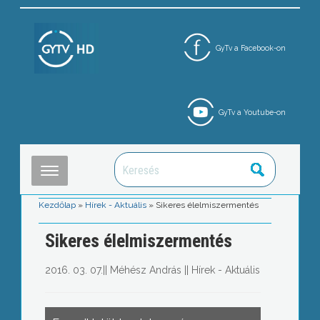
GyTv a Facebook-on
GyTv a Youtube-on
Kezdőlap
»
Hírek - Aktuális
»
Sikeres élelmiszermentés
Sikeres élelmiszermentés
2016. 03. 07.
||
Méhész András
||
Hírek - Aktuális