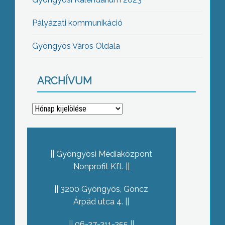
Pályázati kommunikáció
Gyöngyös Város Oldala
ARCHÍVUM
Archívum
Gyöngyösi Médiaközpont
Nonprofit Kft.
3200 Gyöngyös, Göncz
Árpád utca 4.
06-37-311-355