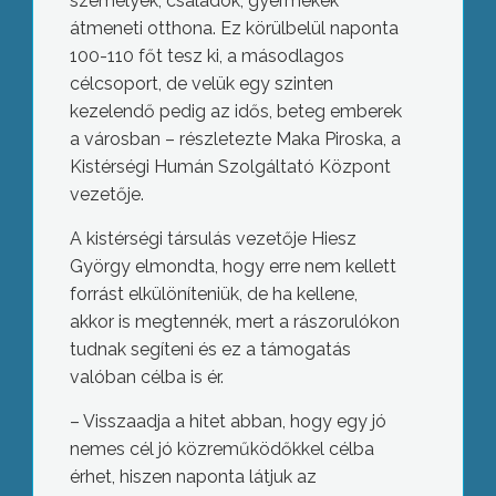
személyek, családok, gyermekek
átmeneti otthona. Ez körülbelül naponta
100-110 főt tesz ki, a másodlagos
célcsoport, de velük egy szinten
kezelendő pedig az idős, beteg emberek
a városban – részletezte Maka Piroska, a
Kistérségi Humán Szolgáltató Központ
vezetője.
A kistérségi társulás vezetője Hiesz
György elmondta, hogy erre nem kellett
forrást elkülöníteniük, de ha kellene,
akkor is megtennék, mert a rászorulókon
tudnak segíteni és ez a támogatás
valóban célba is ér.
– Visszaadja a hitet abban, hogy egy jó
nemes cél jó közreműködőkkel célba
érhet, hiszen naponta látjuk az