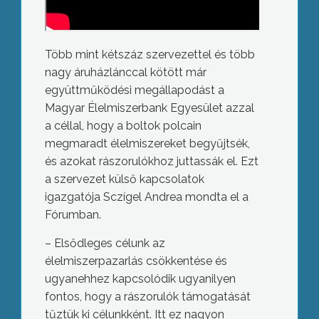
Több mint kétszáz szervezettel és több
nagy áruházlánccal kötött már
együttműködési megállapodást a
Magyar Élelmiszerbank Egyesület azzal
a céllal, hogy a boltok polcain
megmaradt élelmiszereket begyűjtsék,
és azokat rászorulókhoz juttassák el. Ezt
a szervezet külső kapcsolatok
igazgatója Sczígel Andrea mondta el a
Fórumban.
– Elsődleges célunk az
élelmiszerpazarlás csökkentése és
ugyanehhez kapcsolódik ugyanilyen
fontos, hogy a rászorulók támogatását
tűztük ki célunkként. Itt ez nagyon