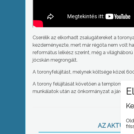
Cserélik az elkorhadt zsalugátereket a torony
kezdeményezte, mert már régóta nem volt ha
református lelkész szerint, még a világháború
jócskán megrongált.
A toronyfelújítást, melynek költsége közel 600
A torony felújítását követően a templom lábaz
munkálatok után az önkormányzat a járda javít
Ke
Old
AZ AKTUÁLIS
fris