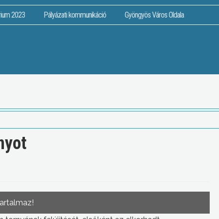
rium 2023
Pályázati kommunikáció
Gyöngyös Város Oldala
nyot
tartalmaz!