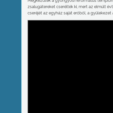
Megkezdték a gyöngyösi református templom t
zsalugátereket cserélték ki, mert az elmúlt é
cseréjét az egyház saját erőből, a gyülekezet