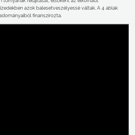
ornyának felújítását, elsőként az elkorhadt
vtizedekben azok balesetveszélyessé váltak. A 4 ablak
 adományaiból finanszírozta.