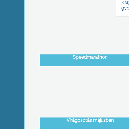
Kér
gyo
Speedmarathon
Virágosztás májusban