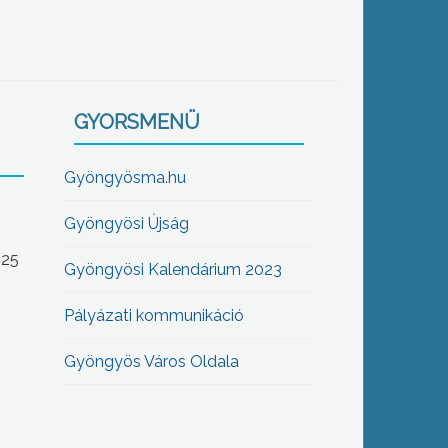
GYORSMENÜ
Gyöngyösma.hu
Gyöngyösi Újság
-25
Gyöngyösi Kalendárium 2023
Pályázati kommunikáció
Gyöngyös Város Oldala