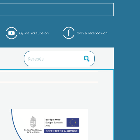
GyTv a Youtube-on
GyTv a Facebook-on