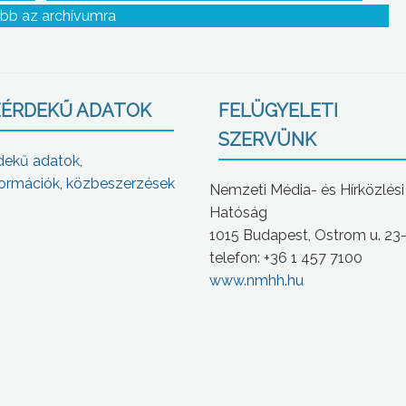
bb az archívumra
ÉRDEKŰ ADATOK
FELÜGYELETI
SZERVÜNK
dekű adatok,
ormációk, közbeszerzések
Nemzeti Média- és Hírközlési
Hatóság
1015 Budapest, Ostrom u. 23
telefon: +36 1 457 7100
www.nmhh.hu