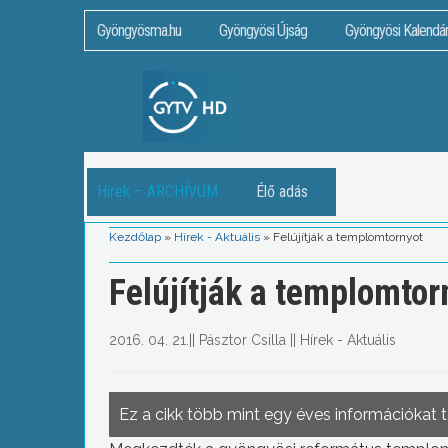
Gyöngyösma.hu
Gyöngyösi Újság
Gyöngyösi Kalendá
Hírek – ARCHÍVUM
Élő adás
Kezdőlap
»
Hírek - Aktuális
»
Felújítják a templomtornyot
Felújítják a templomtor
2016. 04. 21.
||
Pásztor Csilla
||
Hírek - Aktuális
Ez a cikk több mint egy éves információkat 