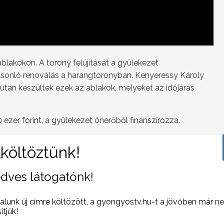
ablakokon. A torony felújítását a gyülekezet
sonló renoválás a harangtoronyban. Kenyeressy Károly
 után készültek ezek az ablakok, melyeket az időjárás
 ezer forint, a gyülekezet önerőből finanszírozza.
atát teszik rendbe, a lelkésztől azt is megtudtuk, hogy a
ását is elvégzi.
dves látogatónk!
alunk új címre költözött, a gyongyostv.hu-t a jövőben már n
 NAPI HÍREI
(2016-04-21 )
sítjük!