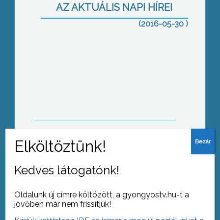
AZ AKTUÁLIS NAPI HÍREI
(2016-05-30 )
Három napon át vigasság
Fórum a polgári jövőről
Kedves látogatónk!
Oldalunk új címre költözött, a gyongyostv.hu-t a
jövőben már nem frissítjük!