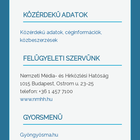
KÖZÉRDEKŰ ADATOK
Közérdekű adatok, céginformációk,
közbeszerzések
FELÜGYELETI SZERVÜNK
Nemzeti Média- és Hírközlési Hatóság
1015 Budapest, Ostrom u. 23-25
telefon: +36 1 457 7100
www.nmhh.hu
GYORSMENÜ
Gyöngyösma.hu