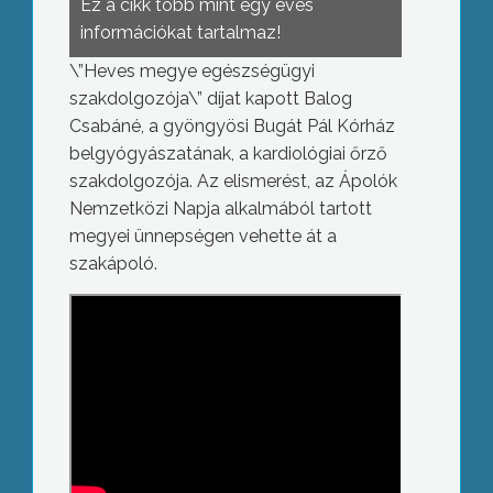
Ez a cikk több mint egy éves
információkat tartalmaz!
\”Heves megye egészségügyi
szakdolgozója\” díjat kapott Balog
Csabáné, a gyöngyösi Bugát Pál Kórház
belgyógyászatának, a kardiológiai őrző
szakdolgozója. Az elismerést, az Ápolók
Nemzetközi Napja alkalmából tartott
megyei ünnepségen vehette át a
szakápoló.