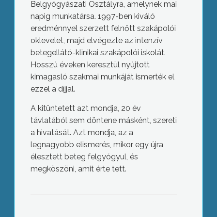
Belgyógyászati Osztályra, amelynek mai
napig munkatársa. 1997-ben kiváló
eredménnyel szerzett felnőtt szakápolói
oklevelet, majd elvégezte az intenzív
betegellátó-klinikai szakápolói iskolát.
Hosszú éveken keresztül nyújtott
kimagasló szakmai munkáját ismerték el
ezzel a díjjal.
A kitüntetett azt mondja, 20 év
távlatából sem döntene másként, szereti
a hivatását. Azt mondja, az a
legnagyobb elismerés, mikor egy újra
élesztett beteg felgyógyul, és
megköszöni, amit érte tett.
Bornapok