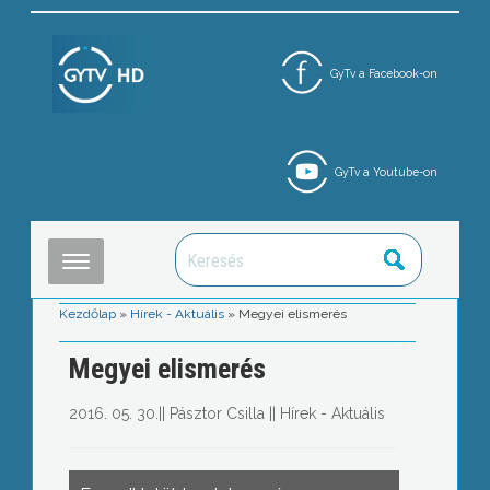
GyTv a Facebook-on
GyTv a Youtube-on
Kezdőlap
»
Hírek - Aktuális
»
Megyei elismerés
Megyei elismerés
2016. 05. 30.
||
Pásztor Csilla
||
Hírek - Aktuális