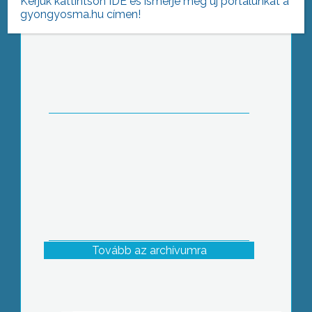
Kérjük kattintson IDE és ismerje meg új portálunkat a
gyongyosma.hu címen!
Éves közgyűlés
Tovább az archívumra