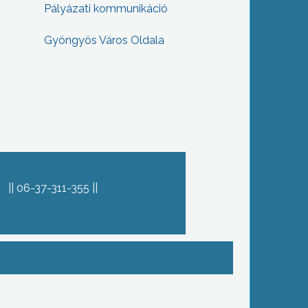
Pályázati kommunikáció
Gyöngyös Város Oldala
06-37-311-355