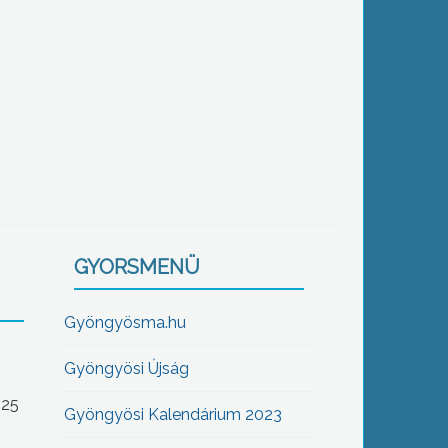
GYORSMENÜ
Gyöngyösma.hu
Gyöngyösi Újság
-25
Gyöngyösi Kalendárium 2023