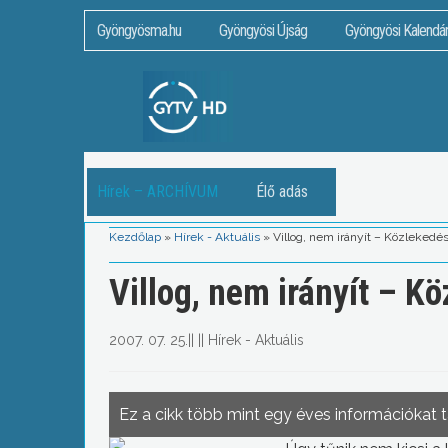
Gyöngyösma.hu
Gyöngyösi Újság
Gyöngyösi Kalendá
Hírek – ARCHÍVUM
Élő adás
Kezdőlap
»
Hírek - Aktuális
»
Villog, nem irányít – Közlekedé
Villog, nem irányít – K
2007. 07. 25.
||
||
Hírek - Aktuális
Ez a cikk több mint egy éves információkat 