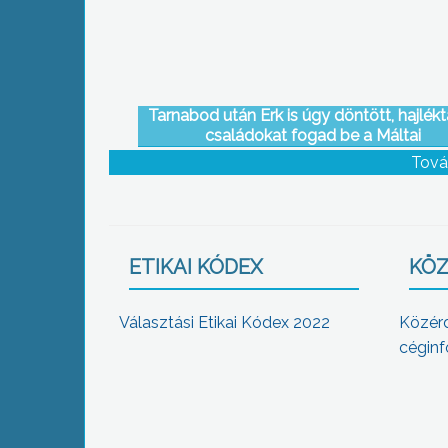
Tarnabod után Erk is úgy döntött, hajlékt
családokat fogad be a Máltai
Szeretetszolgálat szakmai támogatásá
Tová
kísérve
ETIKAI KÓDEX
KÖZ
Választási Etikai Kódex 2022
Közér
céginf