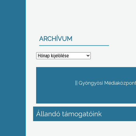
ARCHÍVUM
Archívum
Gyöngyösi Médiaközpont 
Állandó támogatóink