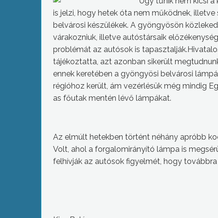
Úgy tűnik nem kicsi a
is jelzi, hogy hetek óta nem működnek, illetve
belvárosi készülékek. A gyöngyösön közleke
várakozniuk, illetve autóstársaik előzékenysé
problémát az autósok is tapasztalják.Hivata
tájékoztatta, azt azonban sikerült megtudnunk,
ennek keretében a gyöngyösi belvárosi lámpá
régióhoz került, ám vezérlésük még mindig Ege
as főutak mentén lévő lámpákat.
Az elmúlt hetekben történt néhány apróbb ko
Volt, ahol a forgalomirányító lámpa is megsér
felhívják az autósok figyelmét, hogy továbbr