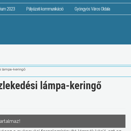
rium 2023
Pályázati kommunikáció
Gyöngyös Város Oldala
si lámpa-keringő
özlekedési lámpa-keringő
tartalmaz!