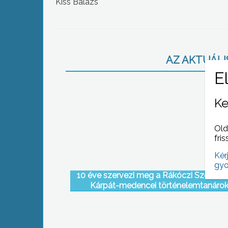
Kiss Balázs
AZ AKTUÁLIS
Ke
Old
fris
Kér
gyo
10 éve szervezi meg a Rákóczi Szövets
Kárpát-medencei történelemtanáro
találkozóját, és már 3. alkalommal helysz
rendezvénynek Mátrafüred