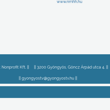
www.nmhh.hu
Nonprofit Kft.
3200 Gyöngyös, Göncz Árpád utca 4.
gyongyostv@gyongyostv.hu