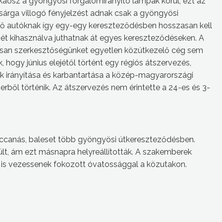
 káosz a gyöngyösi forgalomirányító lámpák körül, ezt az
 sárga villogó fényjelzést adnak csak a gyöngyösi
dő autóknak így egy-egy kereszteződésben hosszasan kell
gét kihasználva juthatnak át egyes kereszteződéseken. A
losan szerkesztőségünket egyetlen közútkezelő cég sem
 hogy június elejétől történt egy régiós átszervezés,
k irányítása és karbantartása a közép-magyarországi
rből történik. Az átszervezés nem érintette a 24-es és 3-
ccanás, baleset több gyöngyösi útkereszteződésben.
ült, ám ezt másnapra helyreállították. A szakemberek
a is vezessenek fokozott óvatossággal a közutakon.