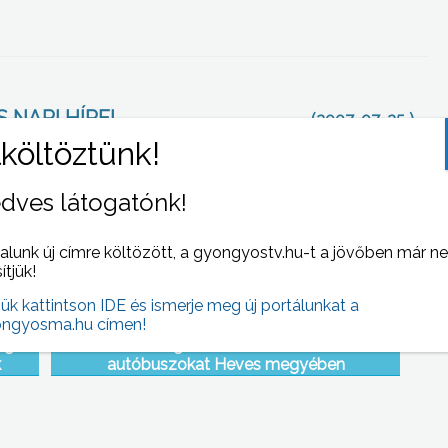
 NAPI HÍREI
(2007-07-25 )
dves látogatónk!
alunk új címre költözött, a gyongyostv.hu-t a jövőben már n
sítjük!
jük kattintson IDE és ismerje meg új portálunkat a
ngyosma.hu címen!
ég a
A rendőrség fokozottan ellenőrzi az
k
autóbuszokat Heves megyében
íne a