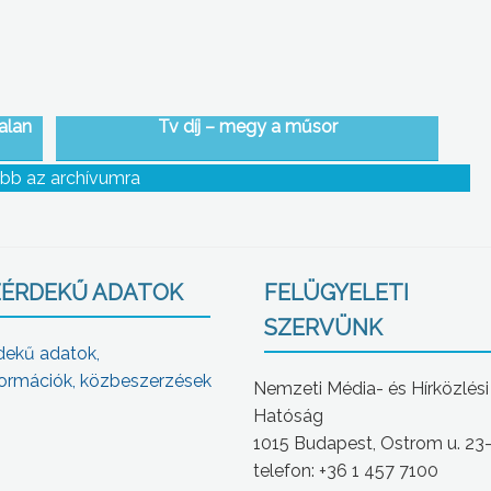
alan
Tv díj – megy a műsor
val
bb az archívumra
ÉRDEKŰ ADATOK
FELÜGYELETI
SZERVÜNK
dekű adatok,
ormációk, közbeszerzések
Nemzeti Média- és Hírközlési
Hatóság
1015 Budapest, Ostrom u. 23
telefon: +36 1 457 7100