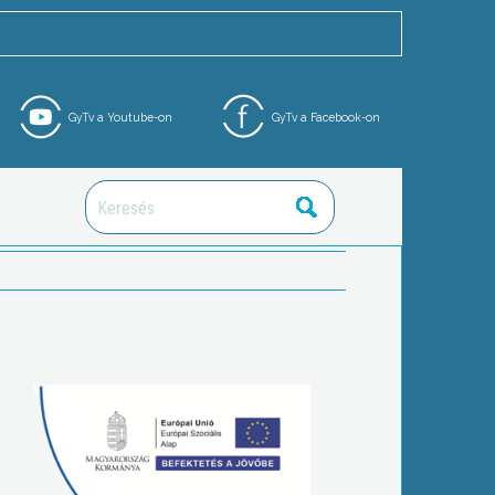
GyTv a Youtube-on
GyTv a Facebook-on