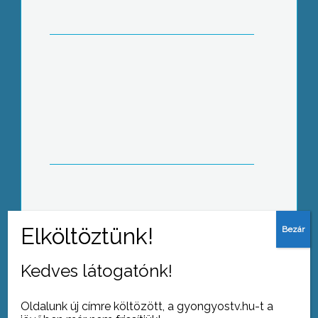
az 57. Bányásznap
rendezvénysorozata
Globális Marketingkihívások címmel
rendezett konferenciát a Marketing
Oktatók Klubja
Kedves látogatónk!
Tovább az archívumra
Oldalunk új címre költözött, a gyongyostv.hu-t a