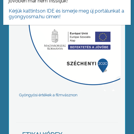
jövőben már nem frissítjük!
Kérjük kattintson IDE és ismerje meg új portálunkat a
gyongyosma.hu címen!
Gyöngyösi értékek a filmvásznon