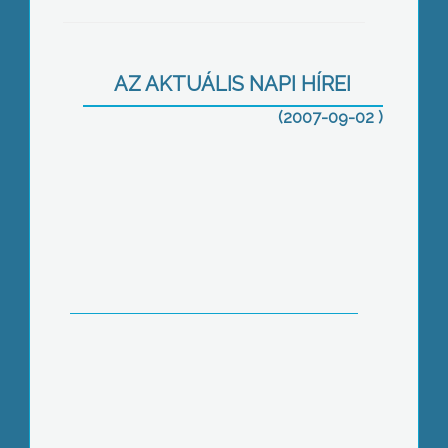
Első alkalommal rendezett ruszin
AZ AKTUÁLIS NAPI HÍREI
napot a tavaly októberben megalakult
kisebbségi önkormányzat
(2007-09-02 )
A csirkelábat és a csirkenyakat
meghagyták
Koszorúzással vette kezdetét délután