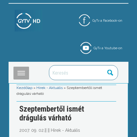
GyTv a Facebook-on
GyTv a Youtube-on
Kezdőlap
»
Hírek - Aktuális
»
Szeptembertől ismét
drágulás várható
Szeptembertől ismét
drágulás várható
2007. 09. 02.
||
||
Hírek - Aktuális