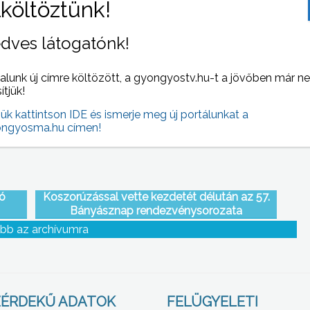
dves látogatónk!
t a
A csirkelábat és a csirkenyakat meghagyták
égi
alunk új címre költözött, a gyongyostv.hu-t a jövőben már n
sítjük!
jük kattintson IDE és ismerje meg új portálunkat a
ngyosma.hu címen!
ó
Koszorúzással vette kezdetét délután az 57.
Bányásznap rendezvénysorozata
bb az archívumra
ÉRDEKŰ ADATOK
FELÜGYELETI