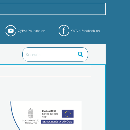
GyTv a Youtube-on
GyTv a Facebook-on