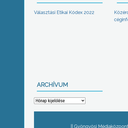
Választási Etikai Kódex 2022
Közér
céginf
ARCHÍVUM
Archívum
Gyöngyösi Médiaközpont 