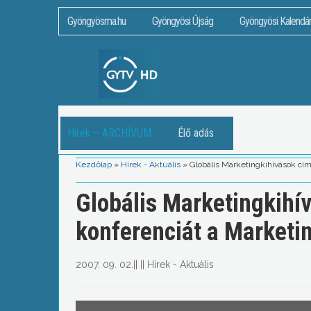
Gyöngyösma.hu
Gyöngyösi Újság
Gyöngyösi Kalendá
Hírek – ARCHÍVUM
Élő adás
Kezdőlap
»
Hírek - Aktuális
»
Globális Marketingkihívások cí
Globális Marketingkihí
konferenciát a Marketi
2007. 09. 02.
||
||
Hírek - Aktuális