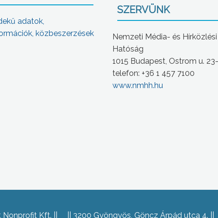
SZERVÜNK
dekű adatok,
ormációk, közbeszerzések
Nemzeti Média- és Hírközlési
Hatóság
1015 Budapest, Ostrom u. 23
telefon: +36 1 457 7100
www.nmhh.hu
Nonprofit Kft.
3200 Gyöngyös, Göncz Árpád utca 4.