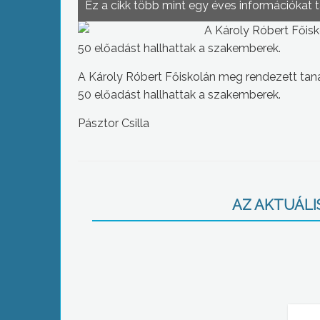
Ez a cikk több mint egy éves információkat 
A Károly Róbert Főis
50 előadást hallhattak a szakemberek.
A Károly Róbert Főiskolán meg rendezett ta
50 előadást hallhattak a szakemberek.
Pásztor Csilla
AZ AKTUÁLIS