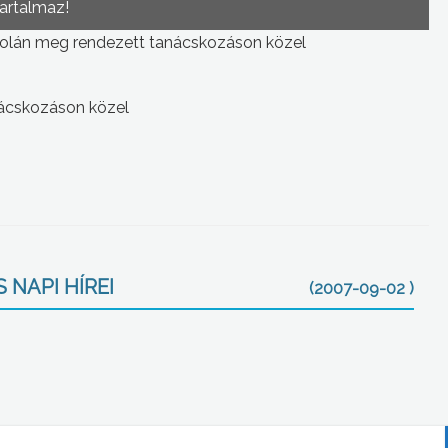
tartalmaz!
kolán meg rendezett tanácskozáson közel
nácskozáson közel
 NAPI HÍREI
(2007-09-02 )