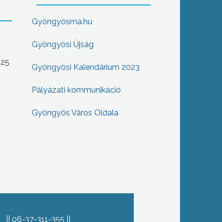
Gyöngyösma.hu
Gyöngyösi Újság
-25
Gyöngyösi Kalendárium 2023
Pályázati kommunikáció
Gyöngyös Város Oldala
06-37-311-355