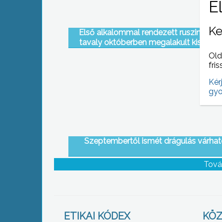
Ke
Első alkalommal rendezett ruszin napo
tavaly októberben megalakult kisebbs
önkormányzat
Old
fris
Kér
gyo
Szeptembertől ismét drágulás várhat
Tová
ETIKAI KÓDEX
KÖZ