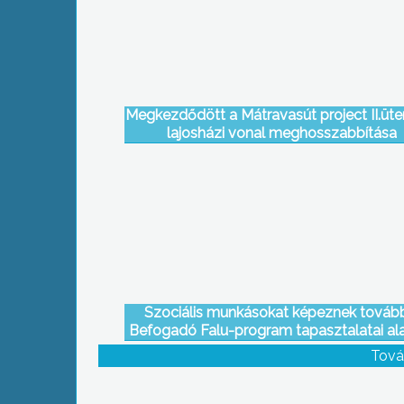
Megkezdődött a Mátravasút project II.üte
lajosházi vonal meghosszabbítása
Szociális munkásokat képeznek továb
Befogadó Falu-program tapasztalatai al
Tarnabodon
Tová