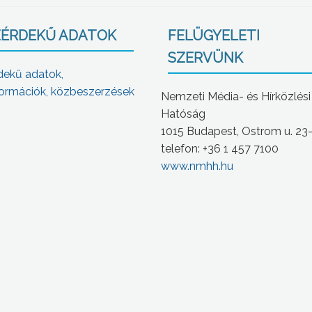
ÉRDEKŰ ADATOK
FELÜGYELETI
SZERVÜNK
dekű adatok,
ormációk, közbeszerzések
Nemzeti Média- és Hírközlési
Hatóság
1015 Budapest, Ostrom u. 23
telefon: +36 1 457 7100
www.nmhh.hu