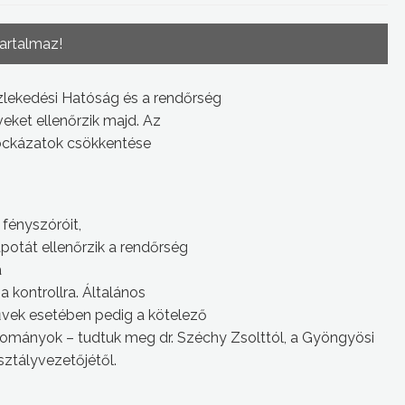
tartalmaz!
zlekedési Hatóság és a rendőrség
eket ellenőrzik majd. Az
 kockázatok csökkentése
 fényszóróit,
potát ellenőrzik a rendőrség
a
 kontrollra
. Általános
űvek esetében pedig a kötelező
akományok – tudtuk meg dr. Széchy Zsolttól, a Gyöngyösi
ztályvezetőjétől.