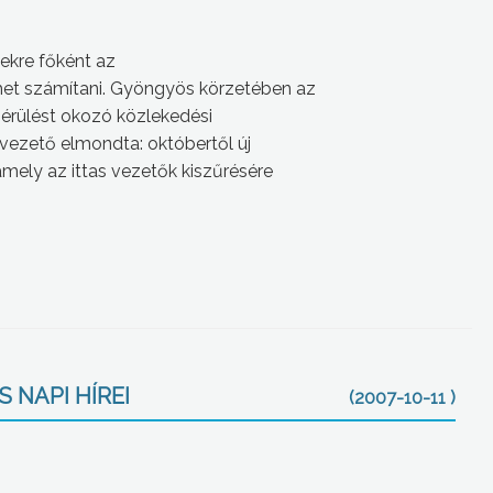
ekre f
őként az
het számítani. Gyöngyös körzetében az
sérülést okozó közlekedési
vezető elmondta: októbertől új
mely az ittas vezetők kiszűrésére
 NAPI HÍREI
(2007-10-11 )