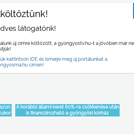
dves látogatónk!
 öt
Az Ásványgyűjtők XIX. Mátrai Találkozóját
alunk új címre költözött, a gyongyostv.hu-t a jövőben már n
ében
október 27-28-án rendezik meg Mátrafüreden.-
sítjük!
tájékoztatták a szervezők a sajtó képviselőit
jük kattintson IDE és ismerje meg új portálunkat a
ngyosma.hu címen!
 azon
A korábbi állami keret 60%-ra csökkenése után
cukor
is finanszírozható a gyöngyösi kórház