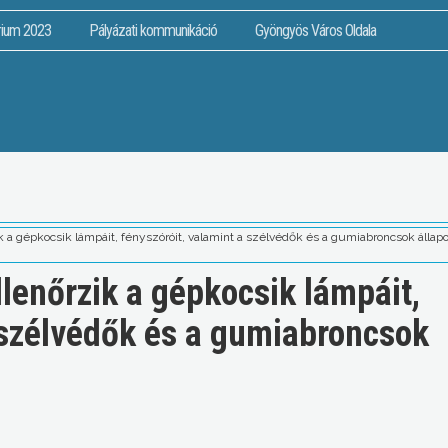
rium 2023
Pályázati kommunikáció
Gyöngyös Város Oldala
k a gépkocsik lámpáit, fényszóróit, valamint a szélvédők és a gumiabroncsok állapo
llenőrzik a gépkocsik lámpáit,
a szélvédők és a gumiabroncsok