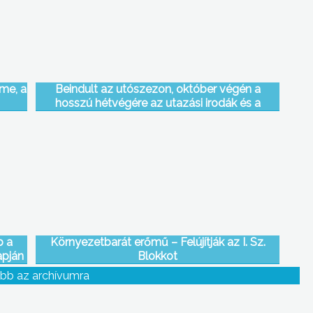
me, a
Beindult az utószezon, október végén a
hosszú hétvégére az utazási irodák és a
szállodák is számos utazási csomagot
kínálnak
b a
Környezetbarát erőmű – Felújítják az I. Sz.
apján
Blokkot
bb az archívumra