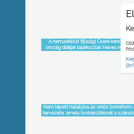
Ke
A nemzetközi Ifjúsági Csere keretében
Old
ország diákjai találkoztak Heves megy
fris
Kér
gyo
Nem lépett hatályba az uniós borreform
tervezete, amely borkészítésnél a száraz
betiltását célozta