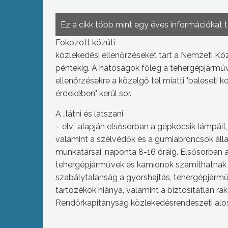
Ez a cikk több mint egy éves információkat 
Fokozott közúti
közlekedési ellenőrzéseket tart a Nemzeti Kö
péntekig. A hatóságok főleg a tehergépjárműv
ellenőrzésekre a közelgő tél miatti "baleseti
érdekében" kerül sor.
A „látni és látszani
– elv” alapján
elsősorban a gépkocsik lámpáit,
valamint a szélvédők és a gumiabroncsok álla
munkatársai, naponta 8-16 óráig.
Elsősorban 
tehergépjárművek és kamionok számíthatnak a
szabálytalanság a gyorshajtás, tehergépjárm
tartozékok hiánya, valamint a biztosítatlan r
Rendőrkapitányság közlekedésrendészeti alos