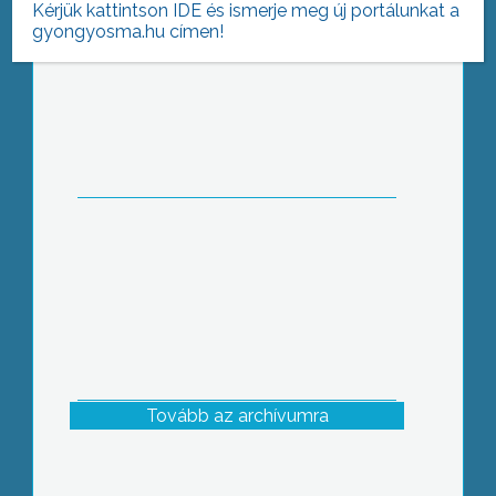
Kérjük kattintson IDE és ismerje meg új portálunkat a
gyongyosma.hu címen!
Környezetbarát erőmű – Felújítják az I.
Sz. Blokkot
Tovább az archívumra