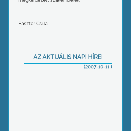
megkérdezett szakemberek.
Pásztor Csilla
A nemzetközi Ifjúsági Csere keretében
öt ország diákjai találkoztak Heves
megyében
AZ AKTUÁLIS NAPI HÍREI
(2007-10-11 )
Az Ásványgyűjtők XIX. Mátrai
Találkozóját október 27-28-án
rendezik meg Mátrafüreden.-
tájékoztatták a szervezők a sajtó
képviselőit