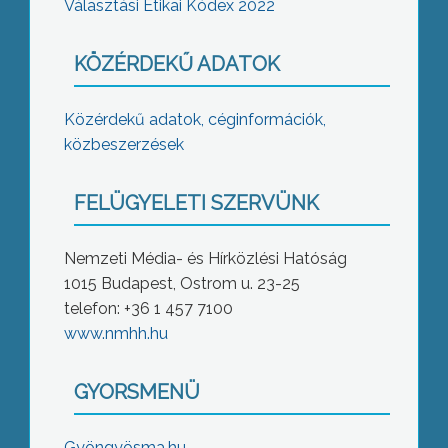
Választási Etikai Kódex 2022
KÖZÉRDEKŰ ADATOK
Közérdekű adatok, céginformációk,
közbeszerzések
FELÜGYELETI SZERVÜNK
Nemzeti Média- és Hírközlési Hatóság
1015 Budapest, Ostrom u. 23-25
telefon: +36 1 457 7100
www.nmhh.hu
GYORSMENÜ
Gyöngyösma.hu