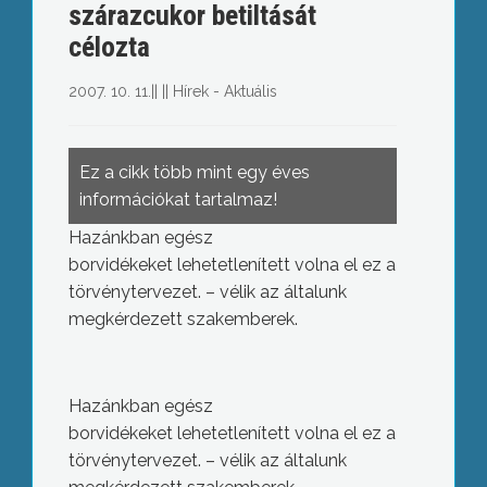
szárazcukor betiltását
célozta
2007. 10. 11.
||
||
Hírek - Aktuális
Ez a cikk több mint egy éves
információkat tartalmaz!
Hazánkban egész
borvidékeket lehetetlenített volna el ez a
törvénytervezet. – vélik az általunk
megkérdezett szakemberek.
Hazánkban egész
borvidékeket lehetetlenített volna el ez a
törvénytervezet. – vélik az általunk