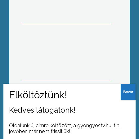
Beindult az utószezon, október végén
a hosszú hétvégére az utazási irodák
és a szállodák is számos utazási
csomagot kínálnak
Szociális munkásokat képeznek
tovább a Befogadó Falu-program
Kedves látogatónk!
tapasztalatai alapján Tarnabodon
Oldalunk új címre költözött, a gyongyostv.hu-t a
jövőben már nem frissítjük!