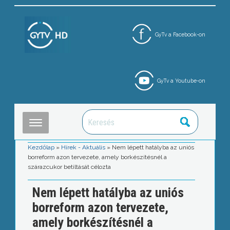
GyTv a Facebook-on
GyTv a Youtube-on
Kezdőlap
»
Hírek - Aktuális
»
Nem lépett hatályba az uniós
borreform azon tervezete, amely borkészítésnél a
szárazcukor betiltását célozta
Nem lépett hatályba az uniós
borreform azon tervezete,
amely borkészítésnél a