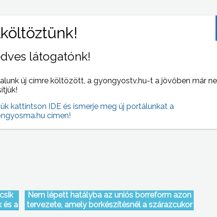
dves látogatónk!
alunk új címre költözött, a gyongyostv.hu-t a jövőben már n
 öt
Az Ásványgyűjtők XIX. Mátrai Találkozóját
sítjük!
ében
október 27-28-án rendezik meg Mátrafüreden.-
jük kattintson IDE és ismerje meg új portálunkat a
tájékoztatták a szervezők a sajtó képviselőit
ngyosma.hu címen!
csik
Nem lépett hatályba az uniós borreform azon
k és a
tervezete, amely borkészítésnél a szárazcukor
betiltását célozta