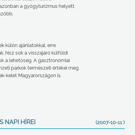
 azonban a gyógyturizmus helyett,
mzőbb.
k külön ajánlatokkal, erre
 hisz sok a visszajáró külföldi
k a lehetőség. A gasztronómiai
zeti parkok természeti értékei még
ak-kelet Magyarországon is.
 NAPI HÍREI
(2007-10-11 )