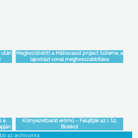
 után
Megkezdődött a Mátravasút project II.üteme, a
z
lajosházi vonal meghosszabbítása
b a
Környezetbarát erőmű – Felújítják az I. Sz.
apján
Blokkot
bb az archívumra