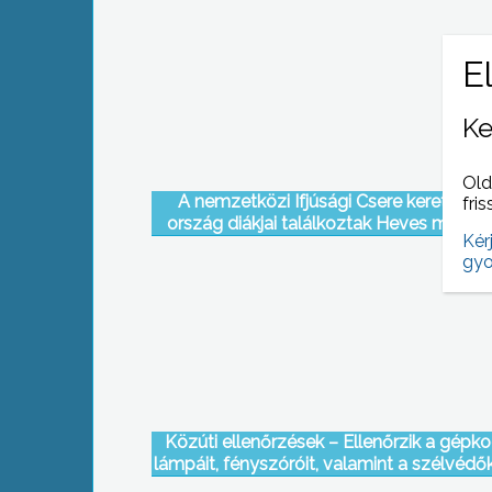
Ke
Old
A nemzetközi Ifjúsági Csere keretében
fris
ország diákjai találkoztak Heves megy
Kér
gyo
Közúti ellenőrzések – Ellenőrzik a gépko
lámpáit, fényszóróit, valamint a szélvédő
gumiabroncsok állapotát