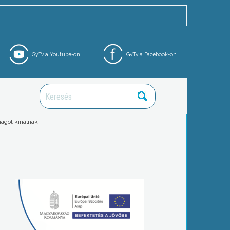
GyTv a Youtube-on
GyTv a Facebook-on
magot kínálnak