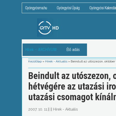
Gyöngyösma.hu
Gyöngyösi Újság
Gyöngyösi Kalendá
Hírek – ARCHÍVUM
Élő adás
Kezdőlap
»
Hírek - Aktuális
»
Beindult az utószezon, október 
Beindult az utószezon, 
hétvégére az utazási ir
utazási csomagot kínál
2007. 10. 11.
||
||
Hírek - Aktuális