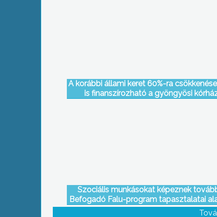
A korábbi állami keret 60%-ra csökkenése
is finanszírozható a gyöngyösi kórhá
Szociális munkásokat képeznek továb
Befogadó Falu-program tapasztalatai al
Tarnabodon
Tová