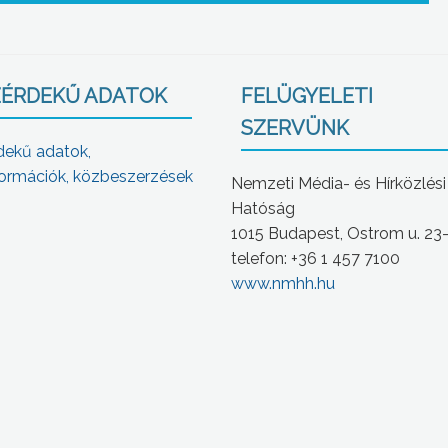
ÉRDEKŰ ADATOK
FELÜGYELETI
SZERVÜNK
dekű adatok,
ormációk, közbeszerzések
Nemzeti Média- és Hírközlési
Hatóság
1015 Budapest, Ostrom u. 23
telefon: +36 1 457 7100
www.nmhh.hu