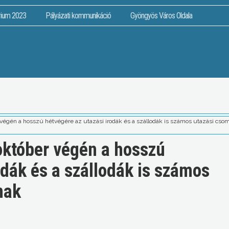
rium 2023
Pályázati kommunikáció
Gyöngyös Város Oldala
végén a hosszú hétvégére az utazási irodák és a szállodák is számos utazási cso
október végén a hosszú
odák és a szállodák is számos
nak