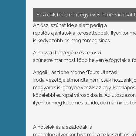
Ez a cikk több mint egy éves információkat 
Az őszi szünet ideje alatt pedig a
repülős ajánlatok a keresettebbek. Ilyenkor mé
is kedvezőbb és még tömeg sincs
A hosszú hétvégére és az őszi
szünetre már most több helyen elfogytak a fog
Angeli Lászlóné MomenTours Utazási
Iroda vezetője elmondta nem csak hozzánk jö
magyarok is igénybe veszik az egy-két napos k
közelebbi európai városokba is. Az utószezon 
ilyenkor még kellemes az idő, de már nincs t
A hotelek és a szállodák is
megtelnek ilyenkor, hisz már a felkészült és k