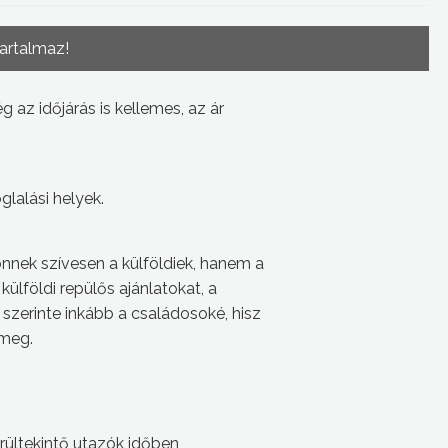
tartalmaz!
g az időjárás is kellemes, az ár
lalási helyek.
nnek szívesen a külföldiek, hanem a
ülföldi repülős ajánlatokat, a
szerinte inkább a családosoké, hisz
ömeg.
örültekintő utazók időben