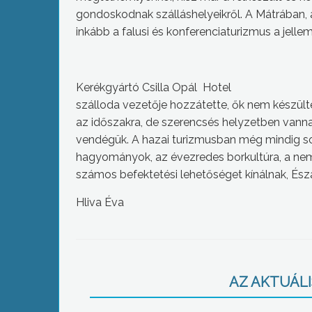
gondoskodnak szálláshelyeikről. A Mátrában,
inkább a falusi és konferenciaturizmus a jelle
Kerékgyártó Csilla Opál Hotel
szálloda vezetője hozzátette, ők nem készülte
az időszakra, de szerencsés helyzetben vannak,
vendégük. A hazai turizmusban még mindig so
hagyományok, az évezredes borkultúra, a nem
számos befektetési lehetőséget kínálnak, Ész
Hliva Éva
AZ AKTUÁLIS