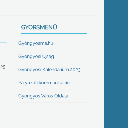
GYORSMENÜ
Gyöngyösma.hu
Gyöngyösi Újság
-25
Gyöngyösi Kalendárium 2023
Pályázati kommunikáció
Gyöngyös Város Oldala