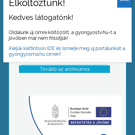
lényegében a takarékosságra épül
Kedves látogatónk!
Oldalunk új címre költözött, a gyongyostv.hu-t a
jövőben már nem frissítjük!
Kérjük kattintson IDE és ismerje meg új portálunkat a
gyongyosma.hu címen!
Tovább az archívumra