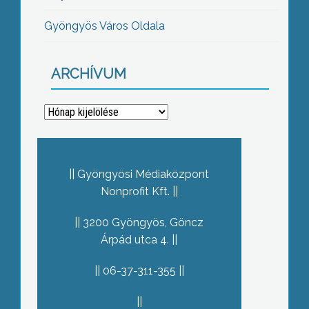
Gyöngyös Város Oldala
ARCHÍVUM
Archívum
Gyöngyösi Médiaközpont
Nonprofit Kft.
3200 Gyöngyös, Göncz
Árpád utca 4.
06-37-311-355