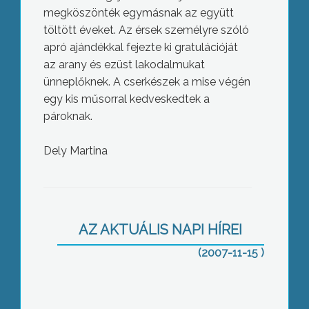
megköszönték egymásnak az együtt
töltött éveket. Az érsek személyre szóló
apró ajándékkal fejezte ki gratulációját
az arany és ezüst lakodalmukat
ünneplőknek. A cserkészek a mise végén
egy kis műsorral kedveskedtek a
pároknak.
Dely Martina
Mese cd-ket vehetett át az Epreskert
és a Menház úti óvoda Baló Júliától
AZ AKTUÁLIS NAPI HÍREI
hétfőn Budapesten
(2007-11-15 )