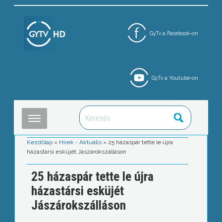
GyTv a Facebook-on
GyTv a Youtube-on
Kezdőlap
»
Hírek - Aktuális
»
25 házaspár tette le újra
házastársi esküjét Jászárokszálláson
25 házaspár tette le újra
házastársi esküjét
Jászárokszálláson