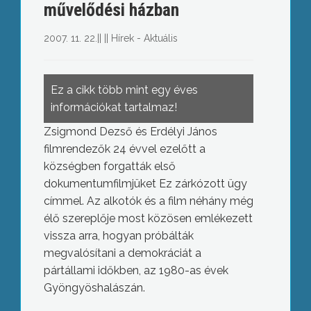
művelődési házban
2007. 11. 22.
||
||
Hírek - Aktuális
Ez a cikk több mint egy éves
információkat tartalmaz!
Zsigmond Dezső és Erdélyi János
filmrendezők 24 évvel ezelőtt a
községben forgatták első
dokumentumfilmjüket Ez zárkózott ügy
címmel. Az alkotók és a film néhány még
élő szereplője most közösen emlékezett
vissza arra, hogyan próbálták
megvalósítani a demokráciát a
pártállami időkben, az 1980-as évek
Gyöngyöshalászán.