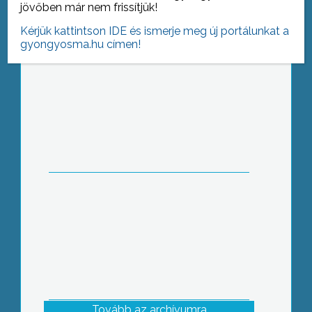
jövőben már nem frissítjük!
Kérjük kattintson IDE és ismerje meg új portálunkat a
gyongyosma.hu címen!
Biomassza fűtőművet avattak Tass-
Pusztán
Tovább az archívumra