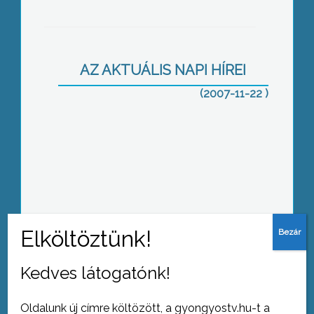
Újbor mustrát tartott a Markazi
Hegyközség
AZ AKTUÁLIS NAPI HÍREI
(2007-11-22 )
November elsejétől április végéig a
Magyar Vöröskereszt Gyöngyösi
Szervezete az idén is biztosítja a
hajléktalanok számára a hideg és
meleg étkeztetést
Kedves látogatónk!
Külső működtetésbe kerülhet Heves
megye kórháza, erről november végén
dönthet a megyei közgyűlés
Oldalunk új címre költözött, a gyongyostv.hu-t a