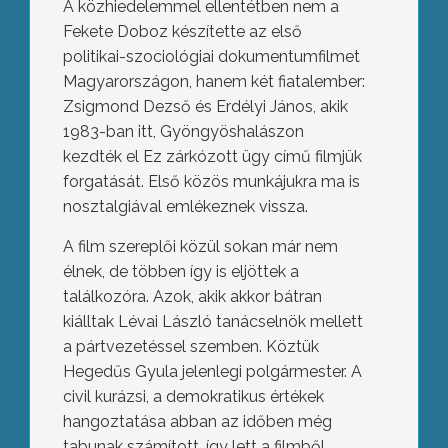
A közhiedelemmel ellentétben nem a
Fekete Doboz készítette az első
politikai-szociológiai dokumentumfilmet
Magyarországon, hanem két fiatalember:
Zsigmond Dezső és Erdélyi János, akik
1983-ban itt, Gyöngyöshalászon
kezdték el Ez zárkózott ügy című filmjük
forgatását. Első közös munkájukra ma is
nosztalgiával emlékeznek vissza.
A film szereplői közül sokan már nem
élnek, de többen így is eljöttek a
találkozóra. Azok, akik akkor bátran
kiálltak Lévai László tanácselnök mellett
a pártvezetéssel szemben. Köztük
Hegedűs Gyula jelenlegi polgármester. A
civil kurázsi, a demokratikus értékek
hangoztatása abban az időben még
tabunak számított, így lett a filmből