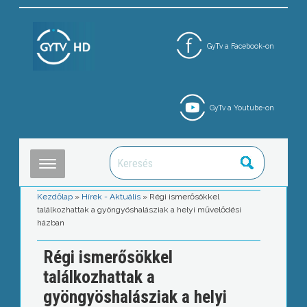
GyTv a Facebook-on
GyTv a Youtube-on
Kezdőlap
»
Hírek - Aktuális
»
Régi ismerősökkel
találkozhattak a gyöngyöshalásziak a helyi művelődési
házban
Régi ismerősökkel
találkozhattak a
gyöngyöshalásziak a helyi