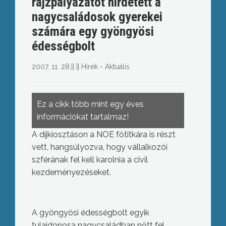
rajzpályázatot hirdetett a
nagycsaládosok gyerekei
számára egy gyöngyösi
édességbolt
2007. 11. 28.
||
||
Hírek - Aktuális
Ez a cikk több mint egy éves
információkat tartalmaz!
A díjkiosztáson a NOE főtitkára is részt
vett, hangsúlyozva, hogy vállalkozói
szférának fel kell karolnia a civil
kezdeményezéseket.
A gyöngyösi édességbolt egyik
tulajdonosa nagycsaládban nőtt fel,