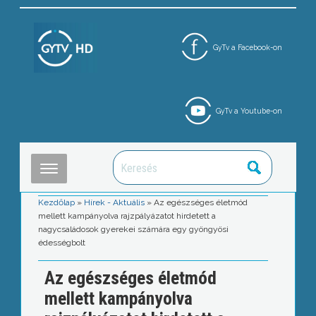
GyTv a Facebook-on
GyTv a Youtube-on
Kezdőlap
»
Hírek - Aktuális
»
Az egészséges életmód
mellett kampányolva rajzpályázatot hirdetett a
nagycsaládosok gyerekei számára egy gyöngyösi
édességbolt
Az egészséges életmód
mellett kampányolva