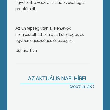
figyelembe veszi a családok esetleges
problémáit.
Az ünnepség után a jelenlevők
megkóstolhatták a bolt különleges és
egyben egészséges édességeit.
Juhász Éva
A lakossági zöldhulladékot december
3-a és 7-e között szállítja a
Városgondozási Zrt. Gyöngyös
területén
AZ AKTUÁLIS NAPI HÍREI
(2007-11-28 )
Nincs megoldás – galamb,- és