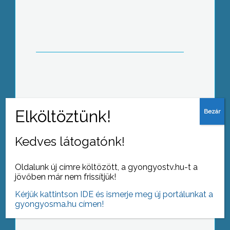
kutyapiszok városszerte
Tartozás és összetartozás – ülésezett
a kistérség
Kedves látogatónk!
Oldalunk új címre költözött, a gyongyostv.hu-t a
jövőben már nem frissítjük!
Az év végi pályázati szezon tette
szükségessé a képviselőtestület keddi
Kérjük kattintson IDE és ismerje meg új portálunkat a
rendkívüli ülését
gyongyosma.hu címen!