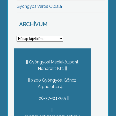
Gyöngyös Város Oldala
ARCHÍVUM
Archívum
Gyöngyösi Médiaközpont
Nonprofit Kft.
3200 Gyöngyös, Göncz
Árpád utca 4.
06-37-311-355