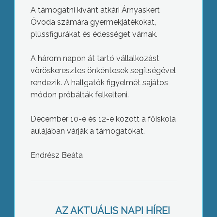
A támogatni kívánt atkári Árnyaskert
Óvoda számára gyermekjátékokat,
plüssfigurákat és édességet várnak.
A három napon át tartó vállalkozást
vöröskeresztes önkéntesek segítségével
rendezik. A hallgatók figyelmét sajátos
módon próbálták felkelteni.
December 10-e és 12-e között a főiskola
aulájában várják a támogatókat.
Endrész Beáta
Ismét 95 éves nénit köszöntött az
önkormányzat születésnapján
AZ AKTUÁLIS NAPI HÍREI