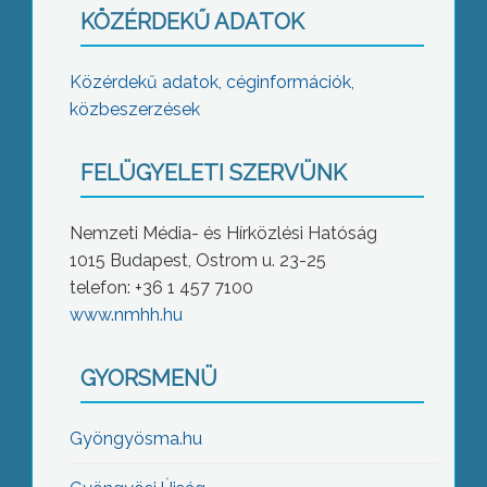
KÖZÉRDEKŰ ADATOK
Közérdekű adatok, céginformációk,
közbeszerzések
FELÜGYELETI SZERVÜNK
Nemzeti Média- és Hírközlési Hatóság
1015 Budapest, Ostrom u. 23-25
telefon: +36 1 457 7100
www.nmhh.hu
GYORSMENÜ
Gyöngyösma.hu