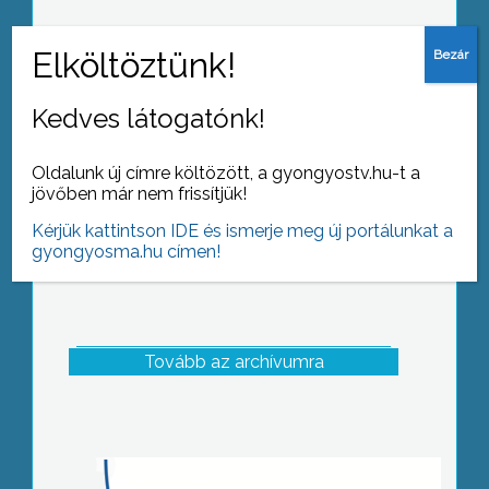
Átadták az okmányiroda emeleti
részén kialakított irodákat. A
munkaterület bővülésével, négy
Kedves látogatónk!
háttérmunkát végző állomás létesült
Oldalunk új címre költözött, a gyongyostv.hu-t a
jövőben már nem frissítjük!
Kérjük kattintson IDE és ismerje meg új portálunkat a
gyongyosma.hu címen!
Tovább az archívumra