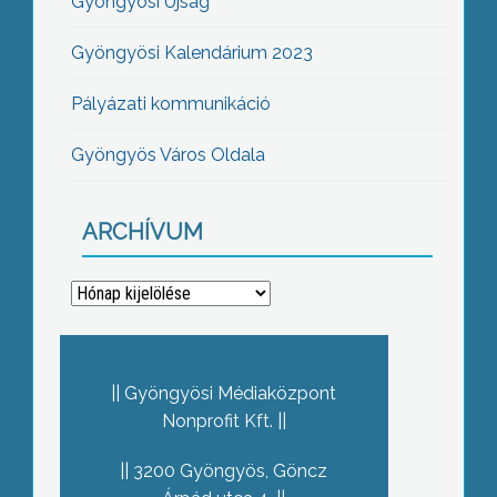
Gyöngyösi Újság
Gyöngyösi Kalendárium 2023
Pályázati kommunikáció
Gyöngyös Város Oldala
ARCHÍVUM
Archívum
Gyöngyösi Médiaközpont
Nonprofit Kft.
3200 Gyöngyös, Göncz