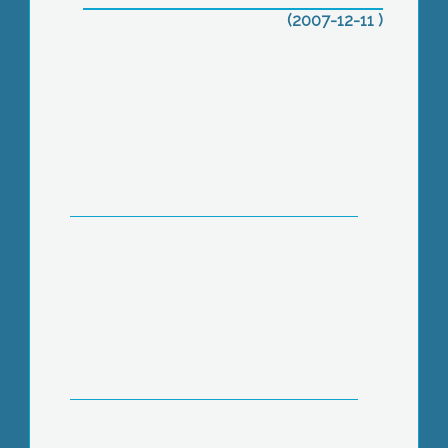
(2007-12-11 )
A Gyöngyösi Kulturális és
Közgyűjteményi Központban
dedikálta októberben megjelent
Örömkönyv című kötetét Müller Péter
Feldíszítették a város karácsonyfáját
Gyöngyös Főterén