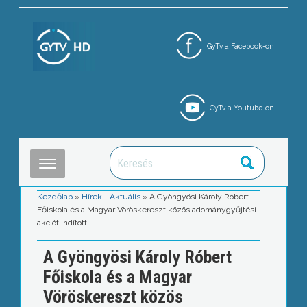
GyTv a Facebook-on
GyTv a Youtube-on
Kezdőlap
»
Hírek - Aktuális
»
A Gyöngyösi Károly Róbert
Főiskola és a Magyar Vöröskereszt közös adománygyűjtési
akciót indított
A Gyöngyösi Károly Róbert
Főiskola és a Magyar
Vöröskereszt közös