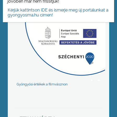
jövőben már nem frissítjük!
Kérjük kattintson IDE és ismerje meg új portálunkat a
gyongyosma.hu címen!
Gyöngyösi értékek a filmvásznon