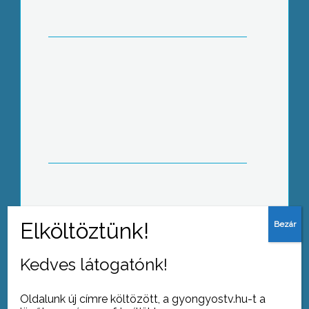
és a Magyar Vöröskereszt közös
adománygyűjtési akciót indított
Feldíszítették a város karácsonyfáját
Gyöngyös Főterén
Kedves látogatónk!
Oldalunk új címre költözött, a gyongyostv.hu-t a
Tovább az archívumra