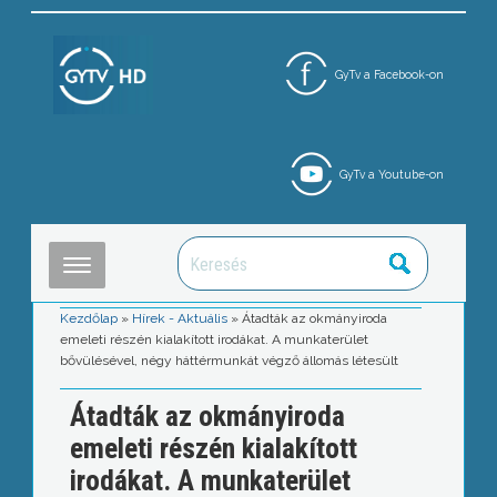
GyTv a Facebook-on
GyTv a Youtube-on
Kezdőlap
»
Hírek - Aktuális
»
Átadták az okmányiroda
emeleti részén kialakított irodákat. A munkaterület
bővülésével, négy háttérmunkát végző állomás létesült
Átadták az okmányiroda
emeleti részén kialakított
irodákat. A munkaterület