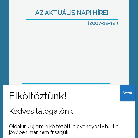
AZ AKTUÁLIS NAPI HÍREI
(2007-12-12 )
Megkezdődött a fenyővásár
Új helyre költözött a Bugát Pál Kórház
krónikus osztálya
Kedves látogatónk!
Oldalunk új címre költözött, a gyongyostv.hu-t a
jövőben már nem frissítjük!