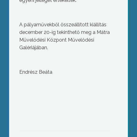
egyéni jellegét értékelték.
A pályaművekből összeállított kiállítás
december 20-ig tekinthető meg a Mátra
Művelődési Központ Művelődési
Galériájában.
Endrész Beáta
Évzáró értekezletet tartottak a város
polgárőrei