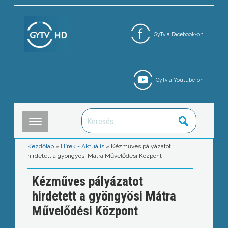
GyTv a Facebook-on
GyTv a Youtube-on
Kezdőlap
»
Hírek - Aktuális
»
Kézműves pályázatot
hirdetett a gyöngyösi Mátra Művelődési Központ
Kézműves pályázatot
hirdetett a gyöngyösi Mátra
Művelődési Központ