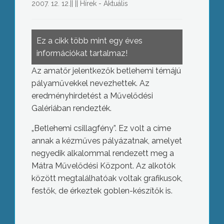
2007. 12. 12.
||
||
Hírek - Aktuális
Ez a cikk több mint egy éves
információkat tartalmaz!
Az amatőr jelentkezők betlehemi témájú
pályaművekkel nevezhettek. Az
eredményhirdetést a Művelődési
Galériában rendezték.
„Betlehemi csillagfény”. Ez volt a címe
annak a kézműves pályázatnak, amelyet
negyedik alkalommal rendezett meg a
Mátra Művelődési Központ. Az alkotók
között megtalálhatóak voltak grafikusok,
festők, de érkeztek goblen-készítők is.