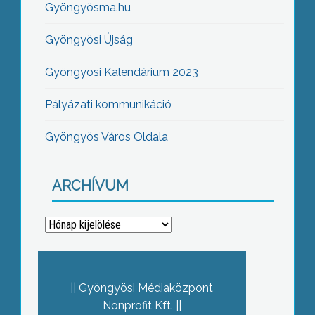
Gyöngyösma.hu
Gyöngyösi Újság
Gyöngyösi Kalendárium 2023
Pályázati kommunikáció
Gyöngyös Város Oldala
ARCHÍVUM
Archívum
Gyöngyösi Médiaközpont
Nonprofit Kft.