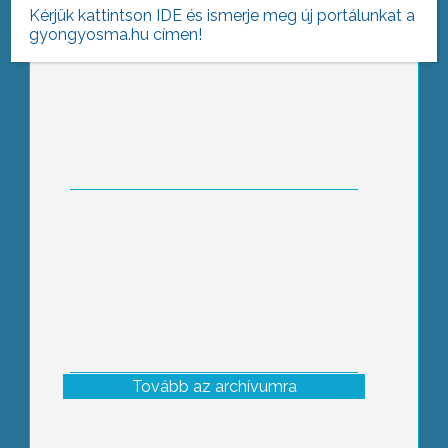
Kérjük kattintson IDE és ismerje meg új portálunkat a
gyongyosma.hu címen!
A Hospinvest nem
ingatlanspekulációra, hanem
kórházműködtetésre jött létre –
jelentette ki Kollányi Gábor, a
gyöngyösi kórházat is üzemeltető cég
elnöke
Tovább az archívumra