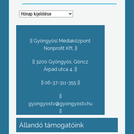
Archívum
Gyöngyösi Médiaközpont
Nonprofit Kft.
3200 Gyöngyös, Göncz
Árpád utca 4.
06-37-311-355
gyongyostv@gyongyostv.hu
Állandó támogatóink