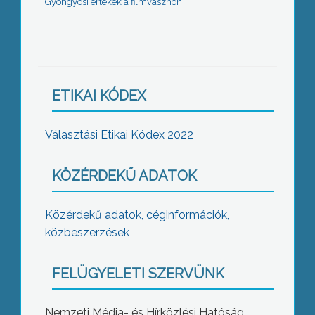
Gyöngyösi értékek a filmvásznon
ETIKAI KÓDEX
Választási Etikai Kódex 2022
KÖZÉRDEKŰ ADATOK
Közérdekű adatok, céginformációk,
közbeszerzések
FELÜGYELETI SZERVÜNK
Nemzeti Média- és Hírközlési Hatóság