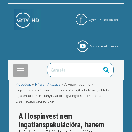
GyTv a Facebook-on
GyTv a Youtube-on
Kezdőlap
»
Hírek - Aktuális
»
A Hospinvest nem
ingatlanspekulációra, hanem kórházműködtetésre jött létre
– jelentette ki Kollányi Gábor, a gyöngyösi kórházat is
üzemeltető cég elnöke
A Hospinvest nem
ingatlanspekulációra, hanem