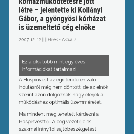
kórházműködtetésre jött
létre – jelentette ki Kollányi
Gábor, a gyöngyösi kórházat
is üzemeltető cég elnöke
2007. 12. 12.
||
||
Hírek - Aktuális
Ez a cikk több mint egy éves
információkat tartalmaz!
A Hospinvest az egri tenderen való
indulásról még nem döntött, de az elnök
szerint azon dolgoznak, hogy elérjék a
működéshez optimális üzemméretet.
Ma mindent meg lehetett kérdezni a
Hospinvesttől. A cég vezetője és
szakmai irányítói sajtóbeszélgetést