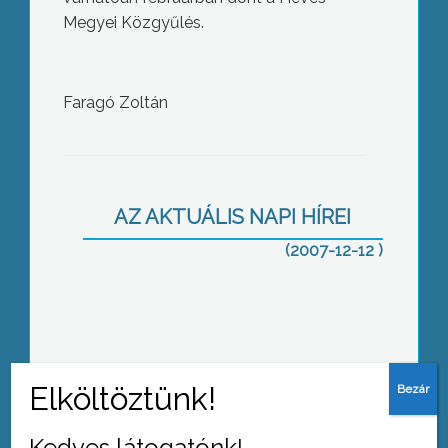
Megyei Közgyűlés.
Faragó Zoltán
Kézműves pályázatot hirdetett a
gyöngyösi Mátra Művelődési Központ
AZ AKTUÁLIS NAPI HÍREI
(2007-12-12 )
Évzáró értekezletet tartottak a város
polgárőrei
Kedves látogatónk!