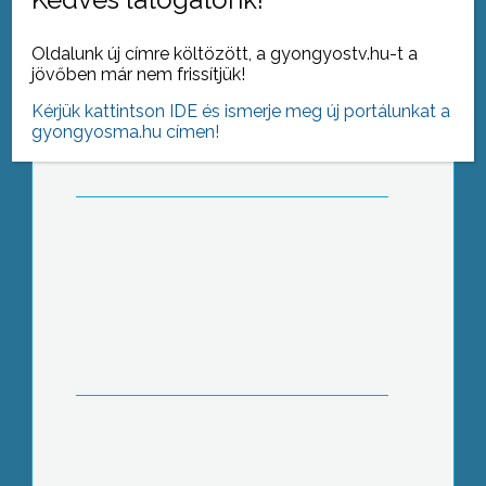
Megkezdődött a fenyővásár
Oldalunk új címre költözött, a gyongyostv.hu-t a
jövőben már nem frissítjük!
Kérjük kattintson IDE és ismerje meg új portálunkat a
gyongyosma.hu címen!
Új helyre költözött a Bugát Pál Kórház
krónikus osztálya