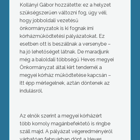
Kollányi Gábor hozzátette: ez a helyzet
szükségszerűen változni fog, úgy véli,
hogy jobboldali vezetésű
önkormányzatok is ki fognak írni
kórházműködtetési pályázatokat. Ez
esetben ott is beszállnak a versenybe –
ha jó lehetőséget látnak. De maradjunk
még a baloldali többségű Heves megyei
Önkormányzat által kiírt tendernél a
megyei kórház működtetése kapcsán –
itt épp mérlegelnek, aztán döntenek az
indulásról.
Az elnök szerint a megyei kórházért
több komoly magánbefektető is ringbe
száll majd. A pályázat végeredményéről
várhatóan februárban dönt a Heves