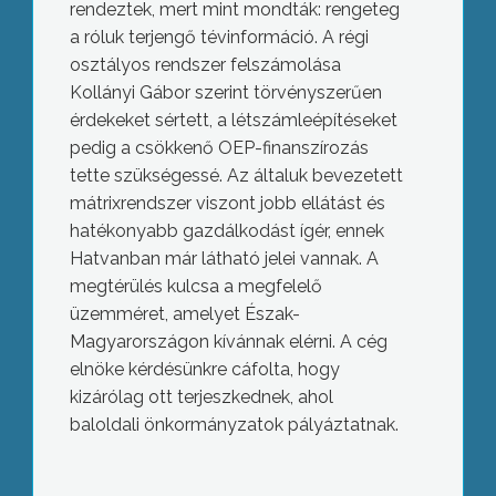
rendeztek, mert mint mondták: rengeteg
a róluk terjengő tévinformáció. A régi
osztályos rendszer felszámolása
Kollányi Gábor szerint törvényszerűen
érdekeket sértett, a létszámleépítéseket
pedig a csökkenő OEP-finanszírozás
tette szükségessé. Az általuk bevezetett
mátrixrendszer viszont jobb ellátást és
hatékonyabb gazdálkodást ígér, ennek
Hatvanban már látható jelei vannak. A
megtérülés kulcsa a megfelelő
üzemméret, amelyet Észak-
Magyarországon kívánnak elérni. A cég
elnöke kérdésünkre cáfolta, hogy
kizárólag ott terjeszkednek, ahol
baloldali önkormányzatok pályáztatnak.