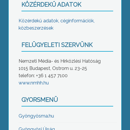
KÖZÉRDEKŰ ADATOK
Közérdekű adatok, céginformációk,
közbeszerzések
FELÜGYELETI SZERVÜNK
Nemzeti Média- és Hírközlési Hatóság
1015 Budapest, Ostrom u. 23-25
telefon: +36 1 457 7100
www.nmhh.hu
GYORSMENÜ
Gyöngyösma.hu
Gyöngyösi Újság