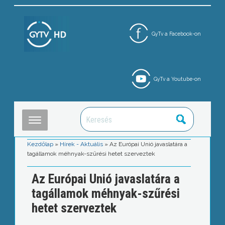
GyTv a Facebook-on
GyTv a Youtube-on
Kezdőlap
»
Hírek - Aktuális
»
Az Európai Unió javaslatára a
tagállamok méhnyak-szűrési hetet szerveztek
Az Európai Unió javaslatára a
tagállamok méhnyak-szűrési
hetet szerveztek