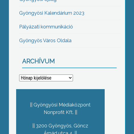
Gyöngyösi Kalendárium 2023
Pályázati kommunikáció
Gyöngyös Város Oldala
ARCHÍVUM
Archívum
Gyöngyösi Médiaközpont
Nonprofit Kft.
3200 Gyöngyös, Göncz
Árpád utca 4.