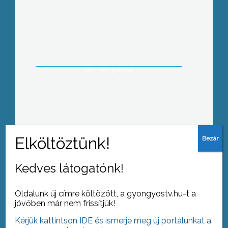
Év elejétől számlát vagy nyugtát kell
adniuk azoknak az őstermelőknek, akik
akár piacon, akár otthon értékesítik
terményeiket
Kedves látogatónk!
Tovább az archívumra
Oldalunk új címre költözött, a gyongyostv.hu-t a
jövőben már nem frissítjük!
Kérjük kattintson IDE és ismerje meg új portálunkat a