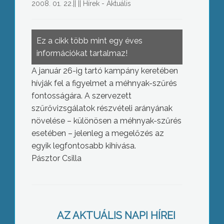
2008. 01. 22.
||
||
Hírek - Aktuális
Ez a cikk több mint egy éves
információkat tartalmaz!
A január 26-ig tartó kampány keretében
hívják fel a figyelmet a méhnyak-szűrés
fontosságára.
A szervezett
szűrővizsgálatok részvételi arányának
növelése – különösen a méhnyak-szűrés
esetében – jelenleg a megelőzés az
egyik legfontosabb kihívása.
Pásztor Csilla
A Magyar Kultúra Napján irodalmi
AZ AKTUÁLIS NAPI HÍREI
vonatkozású kiállítást szervezett a