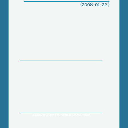
Gyöngyösi Bélyeggyűjtők Egyesülete
(2008-01-22 )
Nem örültek a pár napig tartó jó időnek
a frontra érzékenyek
A gyöngyösi kórházban történt
folyosói betegelhelyezésről is
kifejtette véleményét Fodor Gábor
szabaddemokrata politikus