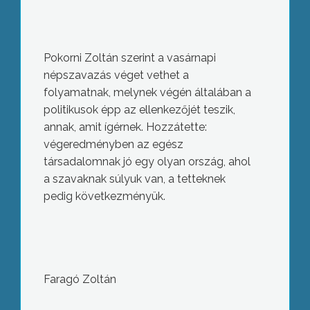
Pokorni Zoltán szerint a vasárnapi
népszavazás véget vethet a
folyamatnak, melynek végén általában a
politikusok épp az ellenkezőjét teszik,
annak, amit ígérnek. Hozzátette:
végeredményben az egész
társadalomnak jó egy olyan ország, ahol
a szavaknak súlyuk van, a tetteknek
pedig következményük.
Faragó Zoltán
Február 19-én jelent meg a világon