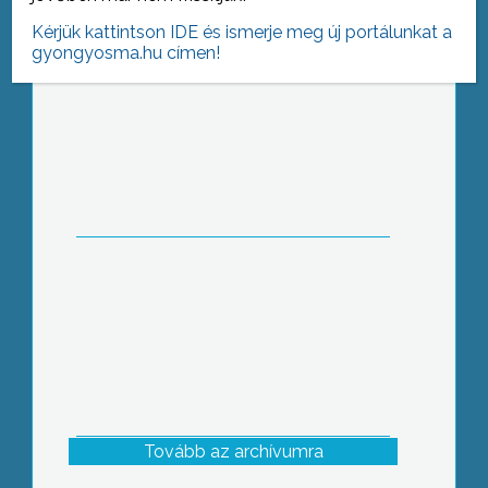
Kérjük kattintson IDE és ismerje meg új portálunkat a
gyongyosma.hu címen!
A havonta megrendezett gyöngyösi
Liberális Klub márciusi vendége
Kovács László, az Európai Bizottság
adó- és vámügyi biztosa volt
Tovább az archívumra