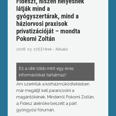
Fideszt, hiszen helyesnek
látják mind a
gyógyszertárak, mind a
háziorvosi praxisok
privatizációját – mondta
Pokorni Zoltán
2008. 03. 07.
||
||
Hírek - Aktuális
Ez a cikk több mint egy éves
információkat tartalmaz!
Ám szerintük a kórházműködtetésben
már megálljt kell parancsolni a
magántőkének. Minderről Pokorni Zoltán,
a Fidesz alelnöke beszélt a párt
gyöngyösi fórumán.