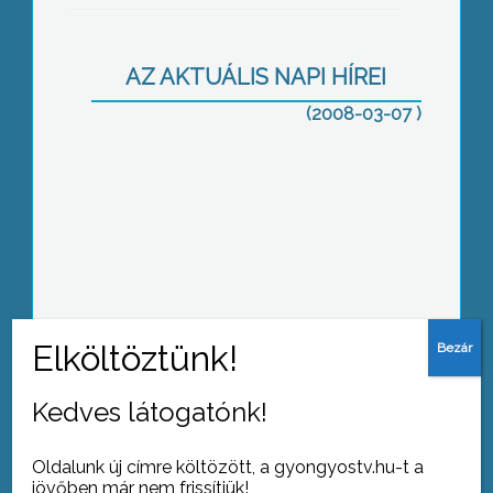
egyidőben, így Magyarországon is a
Harry Potter sorozat 7. kötete, Harry
Potter és a halál ereklyéi címmel
AZ AKTUÁLIS NAPI HÍREI
(2008-03-07 )
Szokásos évi falugyűlését tartotta a
gyöngyöshalászi önkormányzat
A nőnap alkalmából a mátraházai
Kedves látogatónk!
idősek otthonába látogatott el Hiesz
György és Dr. Magda Sándor
országgyűlési képviselő
Oldalunk új címre költözött, a gyongyostv.hu-t a
jövőben már nem frissítjük!