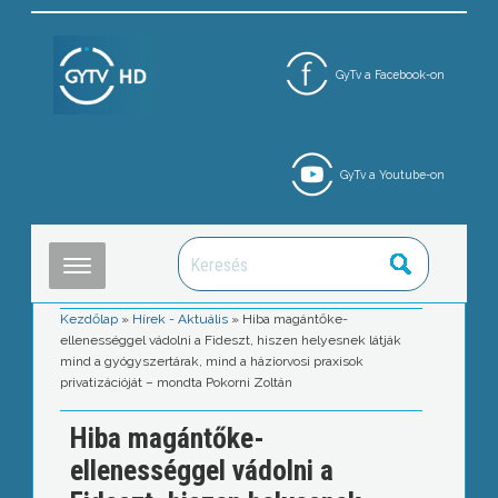
GyTv a Facebook-on
GyTv a Youtube-on
Kezdőlap
»
Hírek - Aktuális
»
Hiba magántőke-
ellenességgel vádolni a Fideszt, hiszen helyesnek látják
mind a gyógyszertárak, mind a háziorvosi praxisok
privatizációját – mondta Pokorni Zoltán
Hiba magántőke-
ellenességgel vádolni a