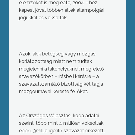
elemzőket is meglepte, 2004 – hez
képest jóval többen éltek állampolgári
jogukkal és voksoltak.
Azok, akik
betegség vagy mozgás
korlátozottság miatt nem tudtak
megjelenni a lakóhelyüknek megfelelő
szavazókörben – írásbeli kérésre – a
szavazatszámláló bizottság két tagja
mozgóurnával kereste fel őket.
Az Országos Választási Iroda adatai
szerint, több mint 4 millióan voksoltak,
ebből 3millió igenlő szavazat érkezett,