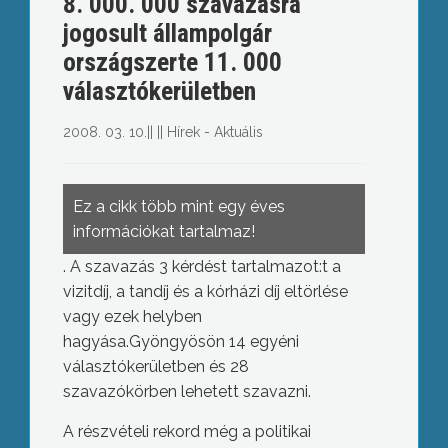
8. 000. 000 szavazásra
jogosult állampolgár
országszerte 11. 000
választókerületben
2008. 03. 10.
||
||
Hírek - Aktuális
Ez a cikk több mint egy éves
információkat tartalmaz!
. A szavazás 3 kérdést tartalmazot:t a
vizitdíj, a tandíj és a kórházi díj eltörlése
vagy ezek helyben
hagyása.Gyöngyösön 14 egyéni
választókerületben és 28
szavazókörben lehetett szavazni.
A részvételi rekord még a politikai