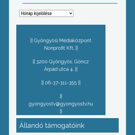
Archívum
Gyöngyösi Médiaközpont
Nonprofit Kft.
3200 Gyöngyös, Göncz
Árpád utca 4.
06-37-311-355
gyongyostv@gyongyostv.hu
Állandó támogatóink