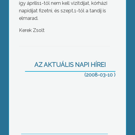
így április1-től nem kell vizitdíjat, kórházi
napidíjat fizetni, és szept.1-től a tandíj is
elmarad.
Kerek Zsolt
A Matematikában Tehetséges
Gyerekekért Alapítvány
szervezésében indult útnak 19 évvel
AZ AKTUÁLIS NAPI HÍREI
ezelőtt a matematika verseny, ami a
gyerekek javát szolgálja
(2008-03-10 )
A szociális szolgáltatások aktuális
változásairól tartottak szakmai napot
a szociális ellátó rendszerben
dolgozók számára Gyöngyösön