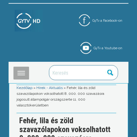
GyTv a Facebook-on
GyTv a Youtube-on
Kezdőlap
»
Hírek - Aktuális
»
Fehér, lila és zöld
szavazólapokon voksolhatott 8. 000. 000 szavazásra
jogosult állampolgár országszerte 11. 000
választókerületben
Fehér, lila és zöld
szavazólapokon voksolhatott