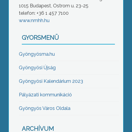
1015 Budapest, Ostrom u. 23-25
telefon: +36 1 457 7100
www.nmhh.hu
GYORSMENÜ
Gyöngyösma.hu
Gyöngyösi Újság
Gyöngyösi Kalendárium 2023
Pályázati kommunikáció
Gyöngyös Város Oldala
ARCHÍVUM