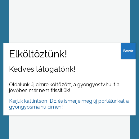
Pártállás szerint vagy teljes sikerként,
vagy a reformok kudarcaként értékelik
a megye politikusai a népszavazás
eredményét
Kedves látogatónk!
Heves megyében rendben zajlott le a
Oldalunk új címre költözött, a gyongyostv.hu-t a
vasárnapi népszavazás, bár
jövőben már nem frissítjük!
Gyöngyöstarjánban rosszul lett az
egyik szavazókör
Kérjük kattintson IDE és ismerje meg új portálunkat a
jegyzőkönyvvezetője
gyongyosma.hu címen!