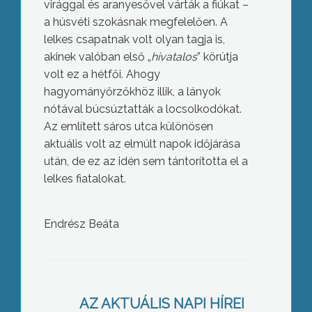
virággal és aranyesővel várták a fiúkat –
a húsvéti szokásnak megfelelően.
A
lelkes csapatnak volt olyan tagja is,
akinek valóban első „
hivatalos
” körútja
volt ez a hétfői. Ahogy
hagyományőrzőkhöz illik, a lányok
nótával búcsúztatták a locsolkodókat.
Az említett sáros utca különösen
aktuális volt az elmúlt napok időjárása
után, de ez az idén sem tántorította el a
lelkes fiatalokat.
Endrész Beáta
Sikeres volt a Gyöngyösi Sport és
Rendezvénycsarnok első nagyobb
AZ AKTUÁLIS NAPI HÍREI
szabású koncertje az elmúlt hétvégén