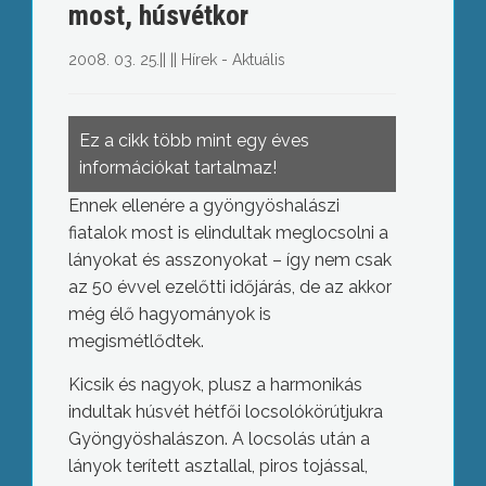
most, húsvétkor
2008. 03. 25.
||
||
Hírek - Aktuális
Ez a cikk több mint egy éves
információkat tartalmaz!
Ennek ellenére a gyöngyöshalászi
fiatalok most is elindultak meglocsolni a
lányokat és asszonyokat – így nem csak
az 50 évvel ezelőtti időjárás, de az akkor
még élő hagyományok is
megismétlődtek.
Kicsik és nagyok, plusz a harmonikás
indultak húsvét hétfői locsolókörútjukra
Gyöngyöshalászon. A locsolás után a
lányok terített asztallal, piros tojással,