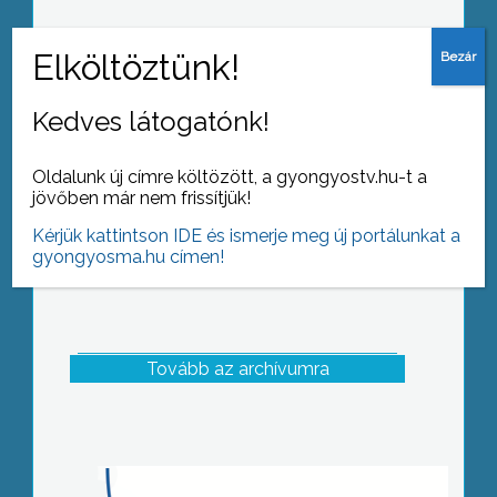
Egy rendkívüli közgyűlés keretein belül
ma szerződést kötött a Heves megyei
önkormányzat a HospInvest Zrt.-vel
Kedves látogatónk!
Oldalunk új címre költözött, a gyongyostv.hu-t a
jövőben már nem frissítjük!
Kérjük kattintson IDE és ismerje meg új portálunkat a
gyongyosma.hu címen!
Tovább az archívumra