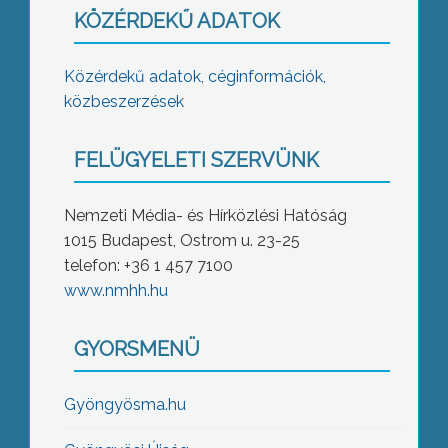
KÖZÉRDEKŰ ADATOK
Közérdekű adatok, céginformációk,
közbeszerzések
FELÜGYELETI SZERVÜNK
Nemzeti Média- és Hírközlési Hatóság
1015 Budapest, Ostrom u. 23-25
telefon: +36 1 457 7100
www.nmhh.hu
GYORSMENÜ
Gyöngyösma.hu