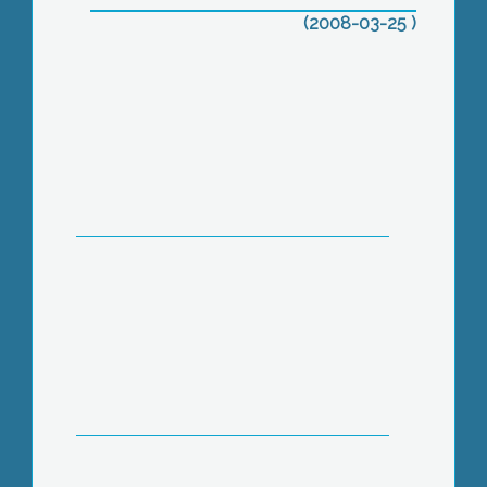
(2008-03-25 )
Tavaszváró-húsvétköszöntő
ünnepséget tartottak a gyerekeknek a
Vidár Általános Iskola és a Művelődési
ház közös szervezésében
Húsvét alkalmából több százan síeltek
Mátraszentistvánon