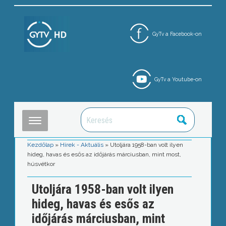
GyTv a Facebook-on
GyTv a Youtube-on
Kezdőlap
»
Hírek - Aktuális
»
Utoljára 1958-ban volt ilyen
hideg, havas és esős az időjárás márciusban, mint most,
húsvétkor
Utoljára 1958-ban volt ilyen
hideg, havas és esős az
időjárás márciusban, mint