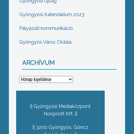
Gyöngyösi Újság
Gyöngyösi Kalendárium 2023
Pályázati kommunikáció
Gyöngyös Város Oldala
ARCHÍVUM
Archívum
Gyöngyösi Médiaközpont
Nonprofit Kft.
3200 Gyöngyös, Göncz