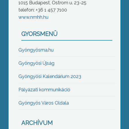
1015 Budapest, Ostrom u. 23-25
telefon: +36 1 457 7100
www.nmhh.hu
GYORSMENÜ
Gyöngyösma.hu
Gyöngyösi Újság
Gyöngyösi Kalendárium 2023
Pályázati kommunikáció
Gyöngyös Város Oldala
ARCHÍVUM