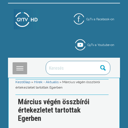
GyTv a Facebook-on
GyTv a Youtube-on
Kezdőlap
»
Hírek - Aktuális
»
Március végén összbírói
értekezletet tartottak Egerben
Március végén összbírói
értekezletet tartottak
Egerben