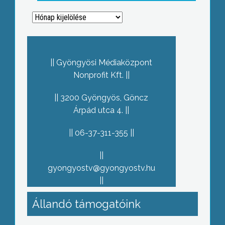
Archívum
Gyöngyösi Médiaközpont
Nonprofit Kft.
3200 Gyöngyös, Göncz
Árpád utca 4.
06-37-311-355
gyongyostv@gyongyostv.hu
Állandó támogatóink