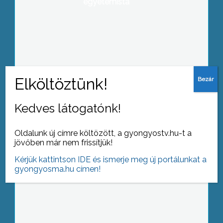
egyetemista
Letették a Fészekrakó II. Társasház
alapkövét Gyöngyösön
Kedves látogatónk!
Éjféltől megint sztrájkba léptek a
Oldalunk új címre költözött, a gyongyostv.hu-t a
vasutasok
jövőben már nem frissítjük!
Kérjük kattintson IDE és ismerje meg új portálunkat a
gyongyosma.hu címen!