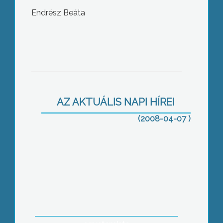
Endrész Beáta
Tovább öregbítette a Mátrai Borvidék
hírnevét egy markazi borászat
AZ AKTUÁLIS NAPI HÍREI
(2008-04-07 )
Az Európai Unió idővel feloldhatja a
szlovák-magyar ellentéteket –
jelentette ki a KDNP-hez kötődő
Gyöngyösi Értelmiségi Kör második
rendezvényén az egyik előadó, Bíró
Tamás felvidéki származású