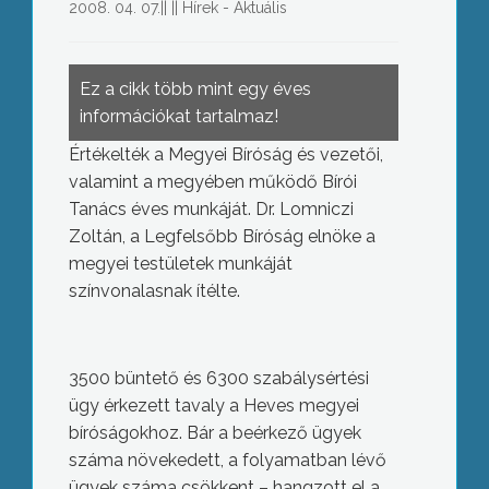
2008. 04. 07.
||
||
Hírek - Aktuális
Ez a cikk több mint egy éves
információkat tartalmaz!
Értékelték a Megyei Bíróság és vezetői,
valamint a megyében működő Bírói
Tanács éves munkáját. Dr. Lomniczi
Zoltán, a Legfelsőbb Bíróság elnöke a
megyei testületek munkáját
színvonalasnak ítélte.
3500 büntető és 6300 szabálysértési
ügy érkezett tavaly a Heves megyei
bíróságokhoz. Bár a beérkező ügyek
száma növekedett, a folyamatban lévő
ügyek száma csökkent – hangzott el a