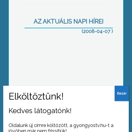
hírnevét egy markazi borászat
AZ AKTUÁLIS NAPI HÍREI
(2008-04-07 )
Az Európai Unió idővel feloldhatja a
szlovák-magyar ellentéteket –
jelentette ki a KDNP-hez kötődő
Gyöngyösi Értelmiségi Kör második
rendezvényén az egyik előadó, Bíró
Tamás felvidéki származású
egyetemista
Március végén összbírói értekezletet
Kedves látogatónk!
tartottak Egerben
Oldalunk új címre költözött, a gyongyostv.hu-t a
jövőben már nem frissítjük!