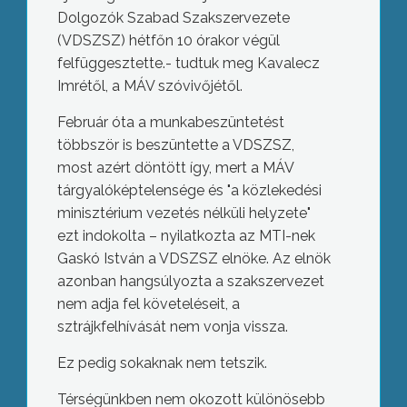
Dolgozók Szabad Szakszervezete
(VDSZSZ) hétfőn 10 órakor végül
felfüggesztette.- tudtuk meg Kavalecz
Imrétől, a MÁV szóvivőjétől.
Február óta a munkabeszüntetést
többször is beszüntette a VDSZSZ,
most azért döntött így, mert a MÁV
tárgyalóképtelensége és "a közlekedési
minisztérium vezetés nélküli helyzete"
ezt indokolta – nyilatkozta az MTI-nek
Gaskó István a VDSZSZ elnöke. Az elnök
azonban hangsúlyozta a szakszervezet
nem adja fel követeléseit, a
sztrájkfelhívását nem vonja vissza.
Ez pedig sokaknak nem tetszik.
Térségünkben nem okozott különösebb