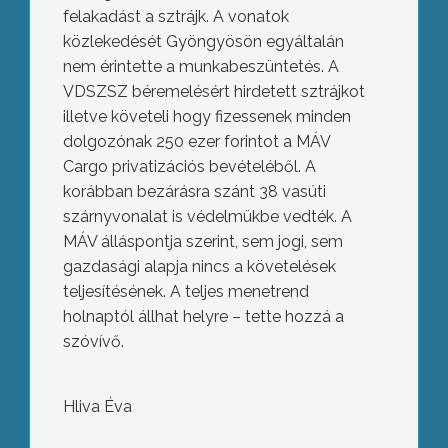
felakadást a sztrájk. A vonatok
közlekedését Gyöngyösön egyáltalán
nem érintette a munkabeszüntetés. A
VDSZSZ béremelésért hirdetett sztrájkot
illetve követeli hogy fizessenek minden
dolgozónak 250 ezer forintot a MÁV
Cargo privatizációs bevételéből. A
korábban bezárásra szánt 38 vasúti
szárnyvonalat is védelmükbe vedték. A
MÁV álláspontja szerint, sem jogi, sem
gazdasági alapja nincs a követelések
teljesítésének. A teljes menetrend
holnaptól állhat helyre – tette hozzá a
szóvívő.
Hliva Éva
Tovább öregbítette a Mátrai Borvidék