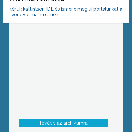
Kérjük kattintson IDE és ismerje meg új portálunkat a
gyongyosma.hu címen!
Letették a Fészekrakó II. Társasház
alapkövét Gyöngyösön
Tovább az archívumra