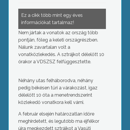
Ez a cikk több mint egy éves
információkat tartalmaz!
Nem jártak a vonatok az ország több
pontján, főleg a keleti országrészben.
Nálunk zavartalan volt a
vonatközlekedés. A sztrájkot délelőtt 10
órakor a VDSZSZ felfüggesztette.
Néhány utas felháborodva, néhány
pedig békésen tűri a várakozást, igaz
délelőtt 10 óta a menetrendszerint
közlekedő vonatkora kell várni.
A február elsején határozatlan időre
meghirdetett, és legutóbb ma éjfélkor
újra megkezdett sztrájkot a Vasúti