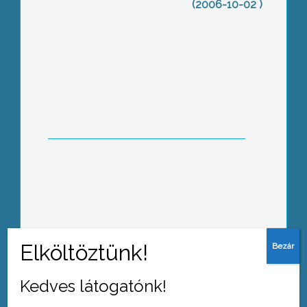
(2006-10-02 )
A helycserék után
Mennek, maradnak – változnak a
polgármesterek
Kedves látogatónk!
Rendbontás nélkül zajlott le a