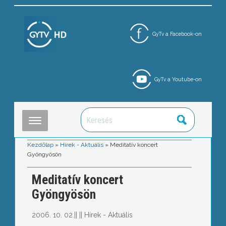
GyTv a Facebook-on
GyTv a Youtube-on
Kezdőlap
»
Hírek - Aktuális
»
Meditatív koncert
Gyöngyösön
Meditatív koncert
Gyöngyösön
2006. 10. 02.
||
||
Hírek - Aktuális