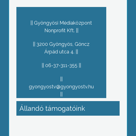
Gyöngyösi Médiaközpont
Nonprofit Kft.
3200 Gyöngyös, Göncz
Árpád utca 4.
06-37-311-355
gyongyostv@gyongyostv.hu
Állandó támogatóink