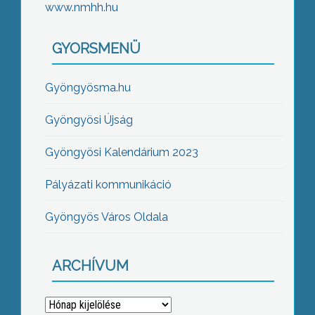
www.nmhh.hu
GYORSMENÜ
Gyöngyösma.hu
Gyöngyösi Újság
Gyöngyösi Kalendárium 2023
Pályázati kommunikáció
Gyöngyös Város Oldala
ARCHÍVUM
Archívum