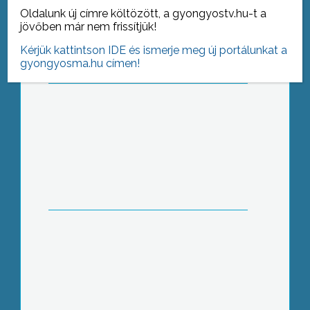
szavazás Gyöngyösön
Oldalunk új címre költözött, a gyongyostv.hu-t a
jövőben már nem frissítjük!
Kérjük kattintson IDE és ismerje meg új portálunkat a
gyongyosma.hu címen!
Hiesz György folytathatja Gyöngyös
élén