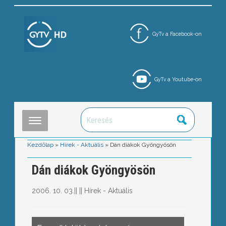
GyTv a Facebook-on
GyTv a Youtube-on
Kezdőlap
»
Hírek - Aktuális
»
Dán diákok Gyöngyösön
Dán diákok Gyöngyösön
2006. 10. 03.
||
||
Hírek - Aktuális