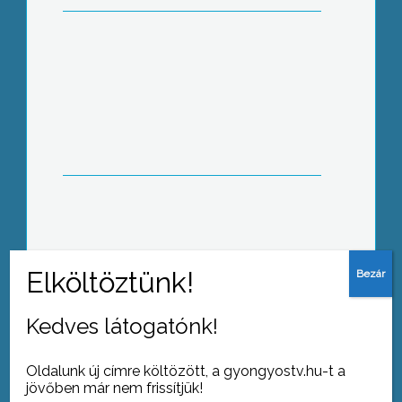
Gyöngyös kormánypárti képviselői
támogatják Gyurcsányt
Kedves látogatónk!
Tovább az archívumra
Oldalunk új címre költözött, a gyongyostv.hu-t a
jövőben már nem frissítjük!