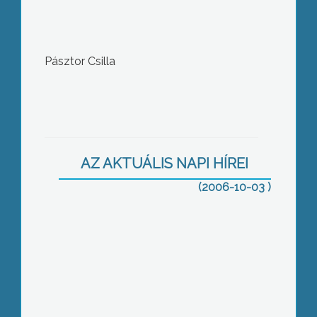
Pásztor Csilla
Jazzkoncert Gyöngyösön a Szalay-
AZ AKTUÁLIS NAPI HÍREI
trióval
(2006-10-03 )
Ruszinok és romák – az új kisebbségi
önkormányzatok