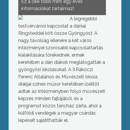
Ez a cikk több mint egy éves
információkat tartalmaz!
A legrégebbi
testvérvárosi kapcsolat a dániai
Ringsteddel köti össze Gyöngyöst. A
nagy távolság ellenére a két város
intézményei szorosabb kapcsolattartás
kialakítására törekednek, ennek
keretében a dán diákok meglátogatták a
gyöngyösi iskolásokat.
A II.Rákóczi
Ferenc Általános és Művészeti Iskola
diákjai színes műsor keretében ízelítőt
adtak az intézményben folyó művészeti
képzés minden fajtájából, és a
programot közös táncház zárta, ahol a
külföldi vendégek a magyar csárdás
lépéseit sajátíthatták el.