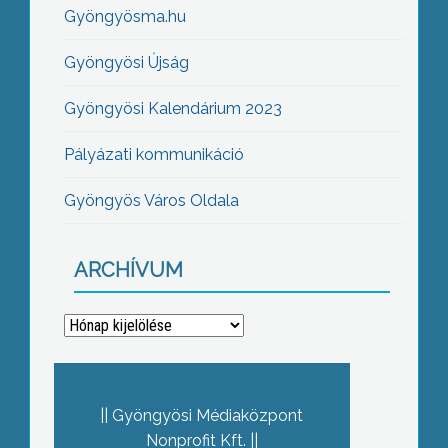
Gyöngyösma.hu
Gyöngyösi Újság
Gyöngyösi Kalendárium 2023
Pályázati kommunikáció
Gyöngyös Város Oldala
ARCHÍVUM
Archívum
Gyöngyösi Médiaközpont
Nonprofit Kft.