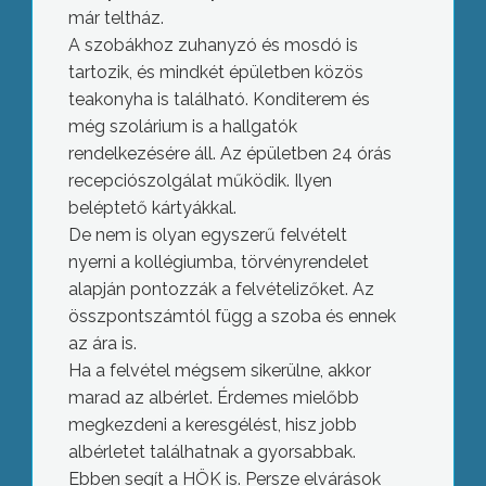
már teltház.
A szobákhoz zuhanyzó és mosdó is
tartozik, és mindkét épületben közös
teakonyha is található. Konditerem és
még szolárium is a hallgatók
rendelkezésére áll. Az épületben 24 órás
recepciószolgálat működik. Ilyen
beléptető kártyákkal.
De nem is olyan egyszerű felvételt
nyerni a kollégiumba, törvényrendelet
alapján pontozzák a felvételizőket. Az
összpontszámtól függ a szoba és ennek
az ára is.
Ha a felvétel mégsem sikerülne, akkor
marad az albérlet. Érdemes mielőbb
megkezdeni a keresgélést, hisz jobb
albérletet találhatnak a gyorsabbak.
Ebben segít a HÖK is. Persze elvárások