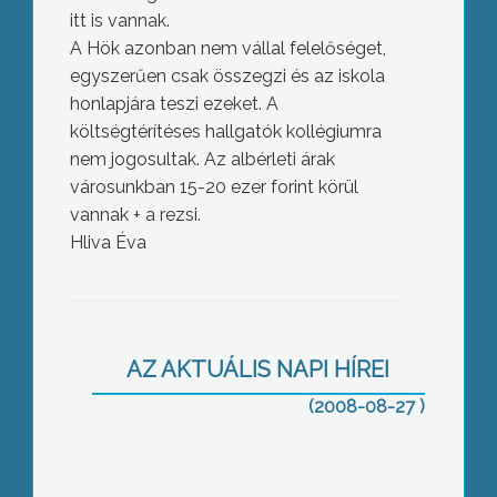
itt is vannak.
A Hök azonban nem vállal felelőséget,
egyszerűen csak összegzi és az iskola
honlapjára teszi ezeket. A
költségtérítéses hallgatók kollégiumra
nem jogosultak. Az albérleti árak
városunkban 15-20 ezer forint körül
Ötödik alkalommal rendezték meg
vannak + a rezsi.
Mátrafüreden a Matematika
Hliva Éva
Mulatságok Táborát, melyen az
ország legtehetségesebb diákjai
vettek részt
AZ AKTUÁLIS NAPI HÍREI
(2008-08-27 )
. Megnövekedett a halálos közúti
balesetek száma megyénkben. A
legutóbbi vonat tragédiának 5 sérültje
volt