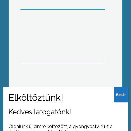
Augusztus 23-án már
hagyományosnak mondható családi
napot rendeztek a gyöngyösi
polgárőrök
Idén is falunapot rendeztek Abasáron
Kedves látogatónk!
Nincs nyári szünet az
egészségpolitikában, zajlik a szakmai
párbeszéd az új egészségügyi
Oldalunk új címre költözött, a gyongyostv.hu-t a