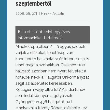
szeptembertől
2008. 08. 27.
||
||
Hírek - Aktuális
Ez a cikk több mint egy éves
információkat tartalmaz!
Mindkét épületben 2 – 3 ágyas szobák
várják a diákokat, lehetőség van
konditerem használatra és internetezni is
lehet majd a szobákban.
Csaknem 100
hallgató azonban nem nyert felvételt a
hotelbe, nekik a Hallgatói Önkormányzat
segít az albérletet keresésében.
Kollégium vagy albérlet? Az idei tanév
sem indul könnyen a gólyáknak
Gyöngyösön 436 hallgatót tud
elhelyezni a Károly Róbert diákhotel, ez