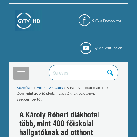
GyTv a Facebook-on
GyTv a Youtube-on
Kezdőlap
»
Hírek - Aktuális
»
A Károly Róbert diákhotel
több, mint 400 főiskolai hallgatóknak ad otthont
szeptembertől
A Károly Róbert diákhotel
több, mint 400 főiskolai
hallgatóknak ad otthont