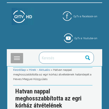
GyTv a Facebook-on
GyTv a Youtube-on
Kezdőlap
»
Hírek - Aktuális
»
Hatvan nappal
meghosszabbította az egri kórház átvételének határidejét a
Heves Megyei Közgyűlés
Hatvan nappal
meghosszabbította az egri
kórház átvételének