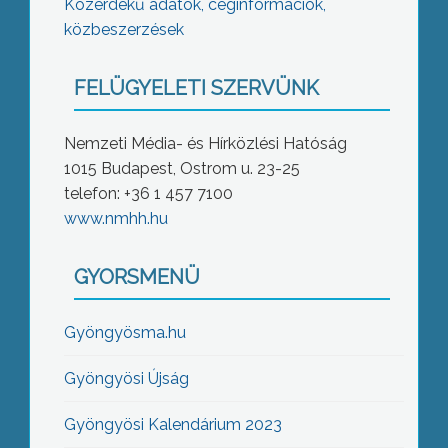
Közérdekű adatok, céginformációk,
közbeszerzések
FELÜGYELETI SZERVÜNK
Nemzeti Média- és Hírközlési Hatóság
1015 Budapest, Ostrom u. 23-25
telefon: +36 1 457 7100
www.nmhh.hu
GYORSMENÜ
Gyöngyösma.hu
Gyöngyösi Újság
Gyöngyösi Kalendárium 2023