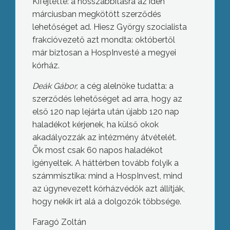
Kifejtette: a hosszabbításra az idén
márciusban megkötött szerződés
lehetőséget ad. Hiesz György szocialista
frakcióvezető azt mondta: októbertől
már biztosan a HospInvesté a megyei
kórház.
Deák Gábor,
a cég alelnöke tudatta: a
szerződés lehetőséget ad arra, hogy az
első 120 nap lejárta után újabb 120 nap
haladékot kérjenek, ha külső okok
akadályozzák az intézmény átvételét.
Õk most csak 60 napos haladékot
igényeltek. A háttérben tovább folyik a
számmisztika: mind a HospInvest, mind
az úgynevezett kórházvédők azt állítják,
hogy nekik írt alá a dolgozók többsége.
Faragó Zoltán