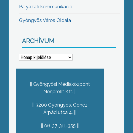
Pályázati kommunikáció
Gyöngyös Város Oldala
ARCHÍVUM
Archívum
Gyöngyösi Médiaközpont
Nonprofit Kft.
3200 Gyöngyös, Göncz
Árpád utca 4.
06-37-311-355