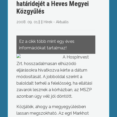
határidejét a Heves Megyei
Közgyűlés
2008. 09. 01.
||
||
Hírek - Aktuális
Ez a cikk több mint egy éves
információkat tartalmaz!
A HospInvest
Zrt. hosszadalmasan elhúzódó
eljárásokra hivatkozva kérte a dátum
módosítását. A jobboldal szerint a
baloldalt terheli a felelősség, ha ellátási
zavarok lesznek a kórházban, az MSZP
azonban úgy véli: jól döntött.
Közjáték, ahogy a megyegyűlésben
lassan megszokható. Az egri Markhot