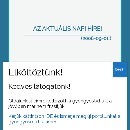
Ezer motoros rótta le kegyeletét a
Kékestetőn szombaton, miután
felavatták a közlekedési balesetben
elhunyt motorosok emlékművét
AZ AKTUÁLIS NAPI HÍREI
(2008-09-01 )
Ma reggel országszerte közel másfél
millió tanulónak szólt a csengő az
általános és a középiskolákban
Kedves látogatónk!
Oldalunk új címre költözött, a gyongyostv.hu-t a
jövőben már nem frissítjük!
Az első órára való becsöngetés előtt
Kérjük kattintson IDE és ismerje meg új portálunkat a
megnyitották a tanévet
gyongyosma.hu címen!