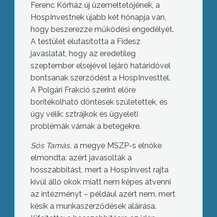
Ferenc Kórház új üzemeltetőjének, a
HospInvestnek újabb két hónapja van,
hogy beszerezze működési engedélyét.
A testület elutasította a Fidesz
javaslatát, hogy az eredetileg
szeptember elsejével lejáró határidővel
bontsanak szerződést a HospInvesttel.
A Polgári Frakció szerint előre
borítékolható döntések születettek, és
úgy vélik: sztrájkok és ügyeleti
problémák várnak a betegekre.
Sós Tamás,
a megye MSZP-s elnöke
elmondta: azért javasolták a
hosszabbítást, mert a HospInvest rajta
kívül álló okok miatt nem képes átvenni
az intézményt – például azért nem, mert
késik a munkaszerződések aláírása.