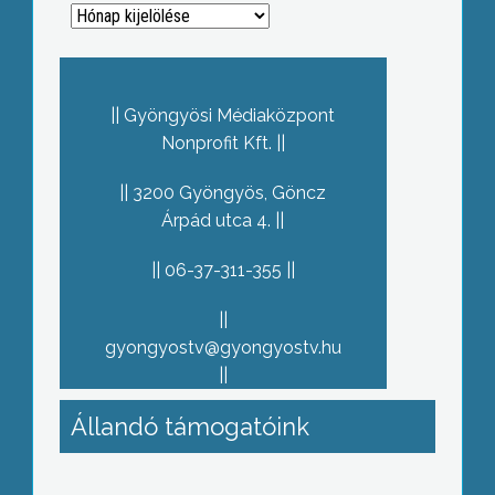
Archívum
Gyöngyösi Médiaközpont
Nonprofit Kft.
3200 Gyöngyös, Göncz
Árpád utca 4.
06-37-311-355
gyongyostv@gyongyostv.hu
Állandó támogatóink