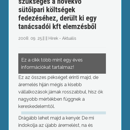
szükséges a növekvő
sütőipari költségek
fedezéséhez, derült ki egy
tanácsadói kft elemzésből
2008. 09. 25.
||
||
Hírek - Aktuális
Ez a cikk több mint egy éves
információkat tartalmaz!
Ez az összes pékséget érinti majd, de
áremelés híján mégis a kisebb
vállalkozások járnak rosszabbul, hisz ők
nagyobb mértékben függnek a
kereskedelemtől.
Drágább lehet majd a kenyér. De mi
indokolja az újabb áremelést, na és