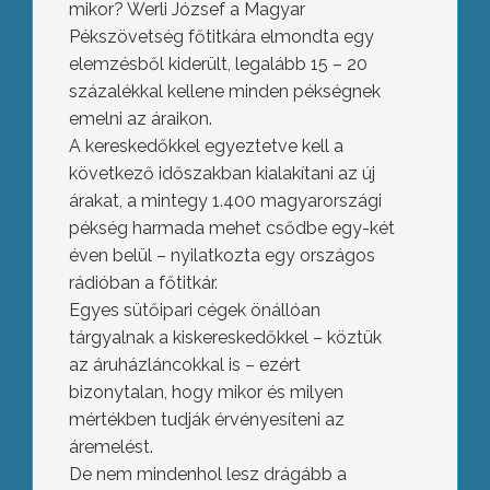
mikor? Werli József a Magyar
Pékszövetség főtitkára elmondta egy
elemzésből kiderült, legalább 15 – 20
százalékkal kellene minden pékségnek
emelni az áraikon.
A kereskedőkkel egyeztetve kell a
következő időszakban kialakítani az új
árakat, a mintegy 1.400 magyarországi
pékség harmada mehet csődbe egy-két
éven belül – nyilatkozta egy országos
rádióban a főtitkár.
Egyes sütőipari cégek önállóan
tárgyalnak a kiskereskedőkkel – köztük
az áruházláncokkal is – ezért
bizonytalan, hogy mikor és milyen
mértékben tudják érvényesíteni az
áremelést.
De nem mindenhol lesz drágább a