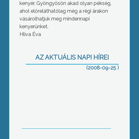
kenyér, Gyöngyösön akad olyan pékség,
ahol előreláthatólag még a régi árakon
vásárolhatjuk meg mindennapi
kenyerünket.
Hliva Éva
Szarvasbőgéssel kezdődött a
vadászati szezon a Mátrában
AZ AKTUÁLIS NAPI HÍREI
(2008-09-25 )
A fogacsi kápolna megmentéséért
szervezett jótékonysági napot a
Pusztafogacsi Kápolnáért Közhasznú
Egyesület