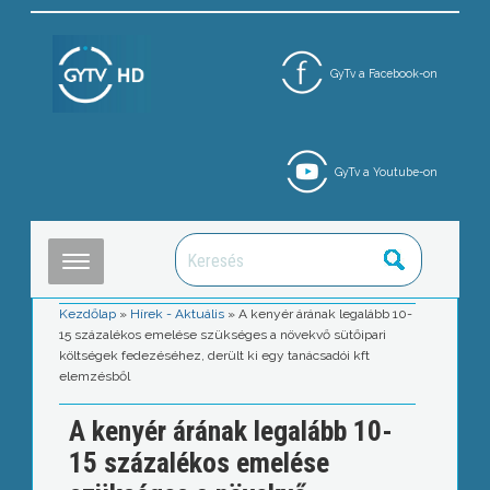
GyTv a Facebook-on
GyTv a Youtube-on
Kezdőlap
»
Hírek - Aktuális
»
A kenyér árának legalább 10-
15 százalékos emelése szükséges a növekvő sütőipari
költségek fedezéséhez, derült ki egy tanácsadói kft
elemzésből
A kenyér árának legalább 10-
15 százalékos emelése