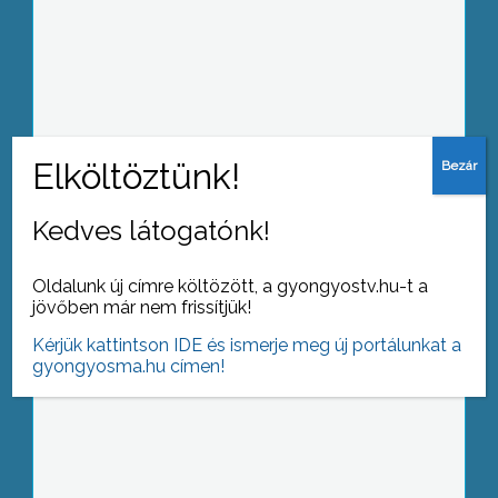
Negyedszázad nagy idő az ember
életében, ám csak pillanatoknak tűnik,
ha jó társaság veszi körül
Kedves látogatónk!
A Magyar Dráma Napja alkalmából
ismét színpadra lépett a MOZAIK
Oldalunk új címre költözött, a gyongyostv.hu-t a
Színkör
jövőben már nem frissítjük!
Kérjük kattintson IDE és ismerje meg új portálunkat a
gyongyosma.hu címen!