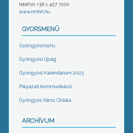
telefon: +36 1 457 7100
www.nmhh.hu
GYORSMENÜ
Gyöngyösma.hu
Gyöngyösi Újság
Gyöngyösi Kalendárium 2023
Pályázati kommunikáció
Gyöngyös Város Oldala
ARCHÍVUM