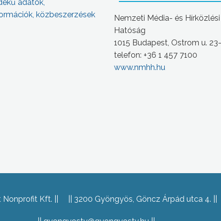
dekű adatok,
ormációk, közbeszerzések
Nemzeti Média- és Hírközlési
Hatóság
1015 Budapest, Ostrom u. 23
telefon: +36 1 457 7100
www.nmhh.hu
Nonprofit Kft.
3200 Gyöngyös, Göncz Árpád utca 4.