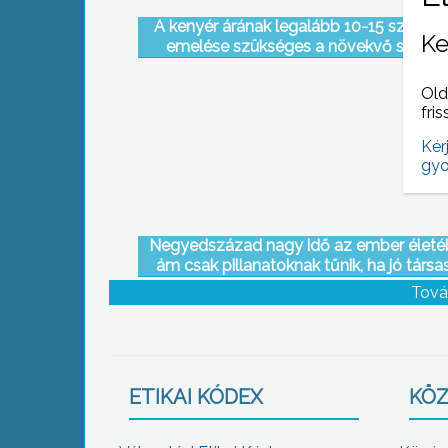
A kenyér árának legalább 10-15 százalé
Ke
emelése szükséges a növekvő sütőipa
költségek fedezéséhez, derült ki egy
tanácsadói kft elemzésből
Old
fris
Kér
gyo
Negyedszázad nagy idő az ember életé
ám csak pillanatoknak tűnik, ha jó társa
veszi körül
Tová
ETIKAI KÓDEX
KÖZ