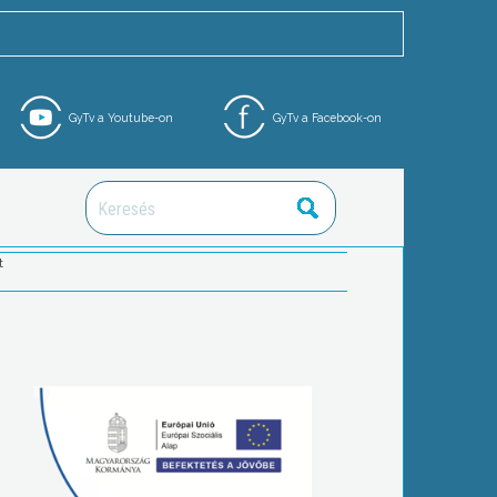
GyTv a Youtube-on
GyTv a Facebook-on
t