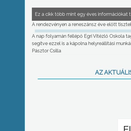
Ez a cikk több mint egy éves információkat 
A rendezvényen a reneszánsz éve előtt tiszte
A nap folyamán fellépő Egri Vitézlő Oskola tag
segítve ezzel is a kápolna helyreállítási munkál
Pásztor Csilla
AZ AKTUÁLIS