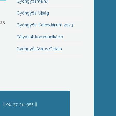
Gyöngyösma.hu
Gyöngyösi Újság
-25
Gyöngyösi Kalendárium 2023
Pályázati kommunikáció
Gyöngyös Város Oldala
06-37-311-355