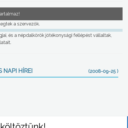
tartalmaz!
legtek a szervezők.
jai, és a népdalkörök jótékonysági fellépést vállaltak,
atait.
 NAPI HÍREI
(2008-09-25 )