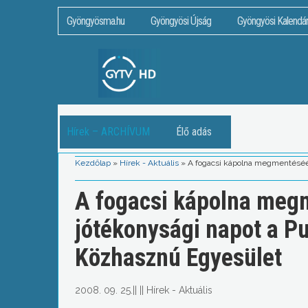
Gyöngyösma.hu
Gyöngyösi Újság
Gyöngyösi Kalendá
Hírek – ARCHÍVUM
Élő adás
Kezdőlap
»
Hírek - Aktuális
»
A fogacsi kápolna megmentéséér
A fogacsi kápolna megm
jótékonysági napot a P
Közhasznú Egyesület
2008. 09. 25.
||
||
Hírek - Aktuális