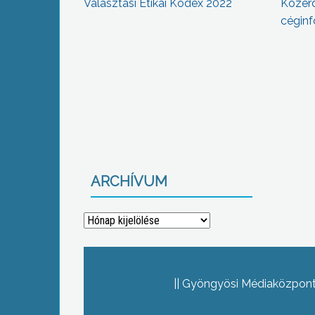
Választási Etikai Kódex 2022
Közér
céginf
ARCHÍVUM
Archívum
Gyöngyösi Médiaközpont 