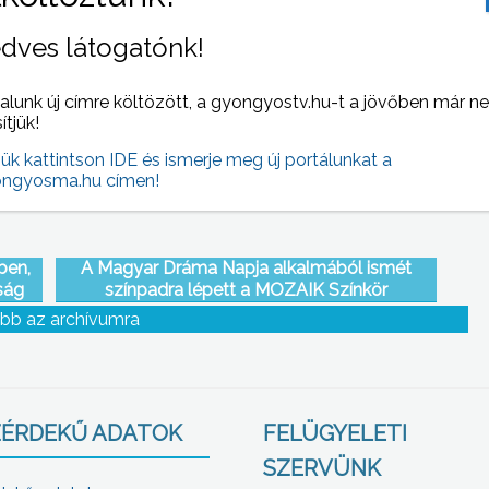
kos
Szarvasbőgéssel kezdődött a vadászati
dves látogatónk!
ri
szezon a Mátrában
alunk új címre költözött, a gyongyostv.hu-t a jövőben már n
sítjük!
jük kattintson IDE és ismerje meg új portálunkat a
ngyosma.hu címen!
ben,
A Magyar Dráma Napja alkalmából ismét
ság
színpadra lépett a MOZAIK Színkör
bb az archívumra
ÉRDEKŰ ADATOK
FELÜGYELETI
SZERVÜNK