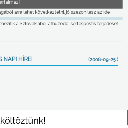
tartalmaz!
gából arra lehet következtetni, jó szezon lesz az idei.
ezítik a Szlovákiából áthúzódó, sertéspestis terjedését
 NAPI HÍREI
(2008-09-25 )
kos
A fogacsi kápolna megmentéséért szervezett