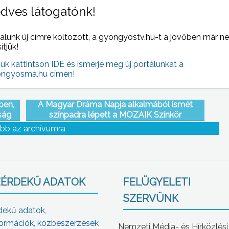
ri
jótékonysági napot a Pusztafogacsi
dves látogatónk!
Kápolnáért Közhasznú Egyesület
alunk új címre költözött, a gyongyostv.hu-t a jövőben már n
sítjük!
jük kattintson IDE és ismerje meg új portálunkat a
ngyosma.hu címen!
ben,
A Magyar Dráma Napja alkalmából ismét
ság
színpadra lépett a MOZAIK Színkör
bb az archívumra
ÉRDEKŰ ADATOK
FELÜGYELETI
SZERVÜNK
dekű adatok,
ormációk, közbeszerzések
Nemzeti Média- és Hírközlési