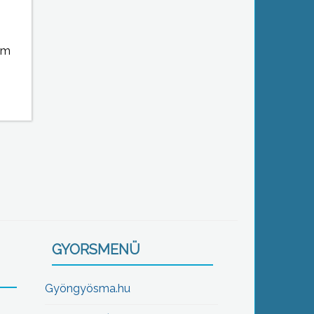
em
GYORSMENÜ
Gyöngyösma.hu