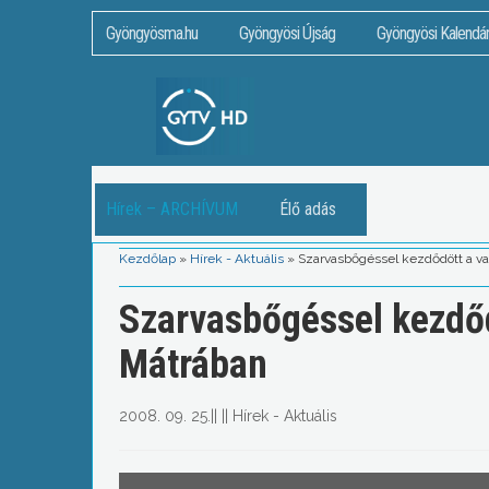
Gyöngyösma.hu
Gyöngyösi Újság
Gyöngyösi Kalendá
Hírek – ARCHÍVUM
Élő adás
Kezdőlap
»
Hírek - Aktuális
»
Szarvasbőgéssel kezdődött a va
Szarvasbőgéssel kezdőd
Mátrában
2008. 09. 25.
||
||
Hírek - Aktuális