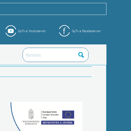
GyTv a Youtube-on
GyTv a Facebook-on