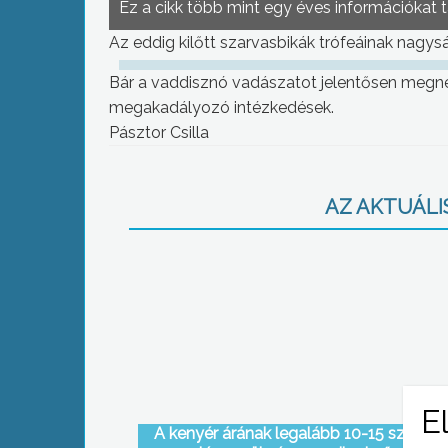
Ez a cikk több mint egy éves információkat 
Az eddig kilőtt szarvasbikák trófeáinak nagysá
Bár a vaddisznó vadászatot jelentősen megneh
megakadályozó intézkedések.
Pásztor Csilla
AZ AKTUÁLIS
A kenyér árának legalább 10-15 százalé