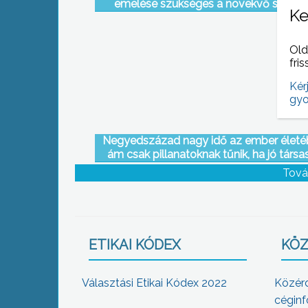
emelése szükséges a növekvő sütőipa
Ke
költségek fedezéséhez, derült ki egy
tanácsadói kft elemzésből
Old
fris
Kér
gyo
Negyedszázad nagy idő az ember életé
ám csak pillanatoknak tűnik, ha jó társa
veszi körül
Tová
ETIKAI KÓDEX
KÖZ
Választási Etikai Kódex 2022
Közér
céginf