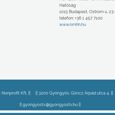
Hatóság
1015 Budapest, Ostrom u. 23
telefon: +36 1 457 7100
www.nmhh.hu
Nonprofit Kft.
3200 Gyöngyös, Göncz Árpád utca 4.
gyongyostv@gyongyostv.hu