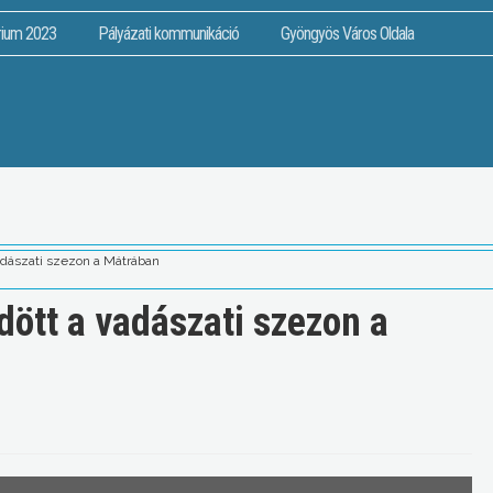
rium 2023
Pályázati kommunikáció
Gyöngyös Város Oldala
dászati szezon a Mátrában
ött a vadászati szezon a