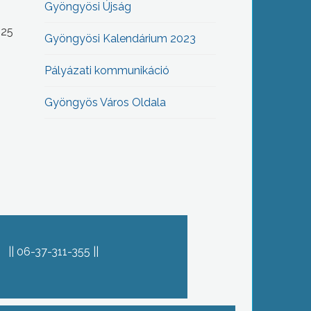
Gyöngyösi Újság
-25
Gyöngyösi Kalendárium 2023
Pályázati kommunikáció
Gyöngyös Város Oldala
06-37-311-355