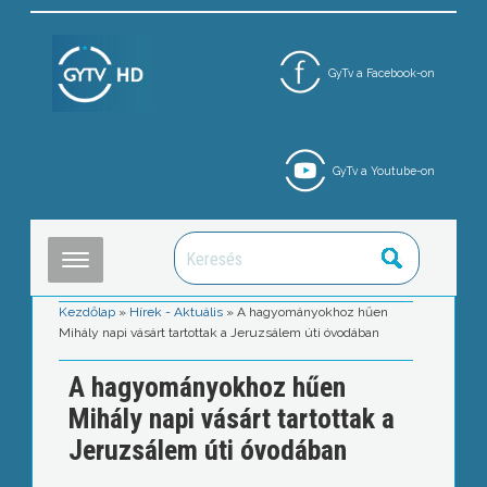
GyTv a Facebook-on
GyTv a Youtube-on
Kezdőlap
»
Hírek - Aktuális
»
A hagyományokhoz hűen
Mihály napi vásárt tartottak a Jeruzsálem úti óvodában
A hagyományokhoz hűen
Mihály napi vásárt tartottak a
Jeruzsálem úti óvodában