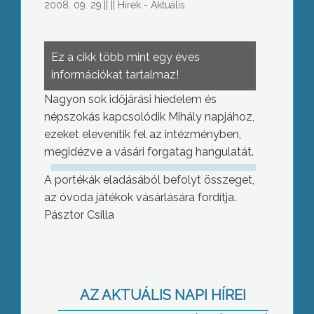
2008. 09. 29.
||
||
Hírek - Aktuális
Ez a cikk több mint egy éves
információkat tartalmaz!
Nagyon sok időjárási hiedelem és
népszokás kapcsolódik Mihály napjához,
ezeket elevenítik fel az intézményben,
megidézve a vásári forgatag hangulatát.
A portékák eladásából befolyt összeget,
az óvoda játékok vásárlására fordítja.
Pásztor Csilla
Több mint ötezer hívő zarándokolt a
AZ AKTUÁLIS NAPI HÍREI
hétvégén Gyöngyösre, hogy lerója