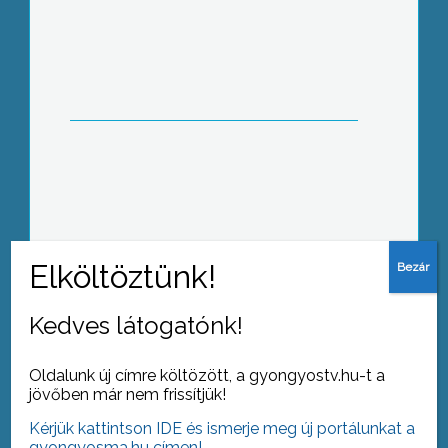
A Vak Bottyán János Szakközépiskola
1952-től viseli büszkén az egykori
hadvezér nevét
Tovább az archívumra
Kedves látogatónk!
Oldalunk új címre költözött, a gyongyostv.hu-t a
jövőben már nem frissítjük!
Kérjük kattintson IDE és ismerje meg új portálunkat a
gyongyosma.hu címen!