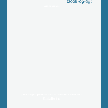
kegyeletét a Fájdalmas Szűzanya
(2008-09-29 )
oltáránál
22 pályázatból eddig hetet nyert el a
Jászárokszállási Önkormányzat a
város fejlesztésére
A tudatos nevelésről és a gyerekek
készségeinek fejlesztéséről írt
könyvéről tartott előadást a
pedagógusoknak Deákné Bancsó
Katalin író