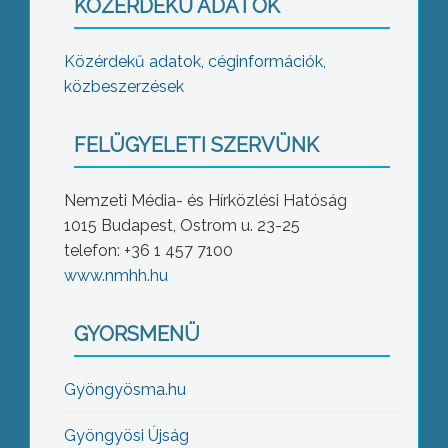
KÖZÉRDEKŰ ADATOK
Közérdekű adatok, céginformációk,
közbeszerzések
FELÜGYELETI SZERVÜNK
Nemzeti Média- és Hírközlési Hatóság
1015 Budapest, Ostrom u. 23-25
telefon: +36 1 457 7100
www.nmhh.hu
GYORSMENÜ
Gyöngyösma.hu
Gyöngyösi Újság