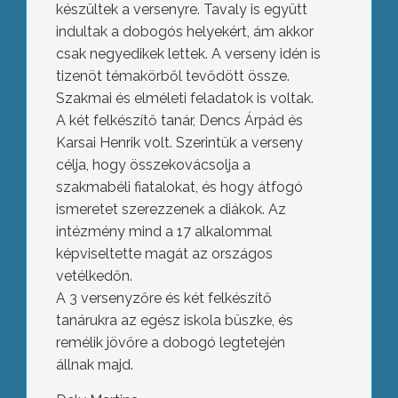
készültek a versenyre. Tavaly is együtt
indultak a dobogós helyekért, ám akkor
csak negyedikek lettek. A verseny idén is
tizenöt témakörből tevődött össze.
Szakmai és elméleti feladatok is voltak.
A két felkészítő tanár, Dencs Árpád és
Karsai Henrik volt. Szerintük a verseny
célja, hogy összekovácsolja a
szakmabéli fiatalokat, és hogy átfogó
ismeretet szerezzenek a diákok. Az
intézmény mind a 17 alkalommal
képviseltette magát az országos
vetélkedőn.
A 3 versenyzőre és két felkészítő
tanárukra az egész iskola büszke, és
remélik jövőre a dobogó legtetején
állnak majd.