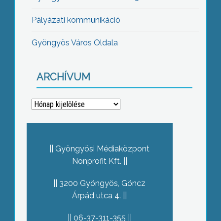
Pályázati kommunikáció
Gyöngyös Város Oldala
ARCHÍVUM
Archívum
Gyöngyösi Médiaközpont
Nonprofit Kft.
3200 Gyöngyös, Göncz
Árpád utca 4.
06-37-311-355