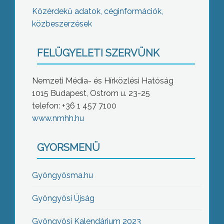
Közérdekű adatok, céginformációk,
közbeszerzések
FELÜGYELETI SZERVÜNK
Nemzeti Média- és Hírközlési Hatóság
1015 Budapest, Ostrom u. 23-25
telefon: +36 1 457 7100
www.nmhh.hu
GYORSMENÜ
Gyöngyösma.hu
Gyöngyösi Újság
Gyöngyösi Kalendárium 2023