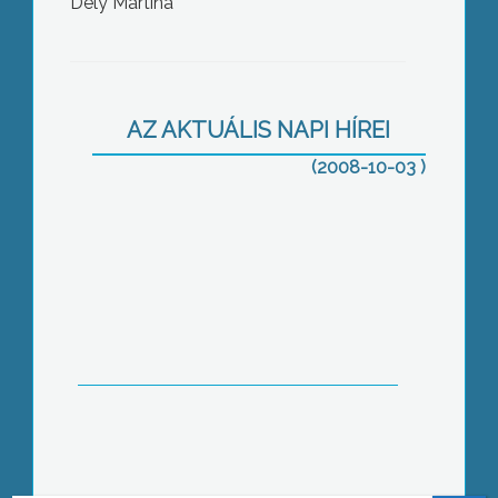
Dely Martina
Az MDF és a WWF is tiltakozik a
Mátrai Erőmű tervezett új blokkja ellen
AZ AKTUÁLIS NAPI HÍREI
(2008-10-03 )
A nyári idénygyümölcsök termelőihez
hasonlóan az almatermelőket is érintik
az alacsony felvásárlási árak
Az UNESCO nemzetközi tanácsa