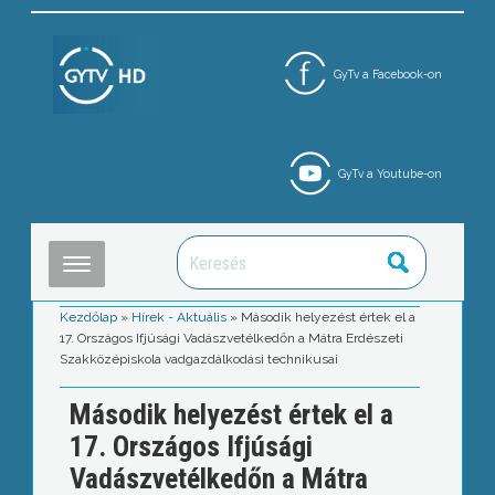
GyTv a Facebook-on
GyTv a Youtube-on
Kezdőlap
»
Hírek - Aktuális
»
Második helyezést értek el a
17. Országos Ifjúsági Vadászvetélkedőn a Mátra Erdészeti
Szakközépiskola vadgazdálkodási technikusai
Második helyezést értek el a
17. Országos Ifjúsági
Vadászvetélkedőn a Mátra