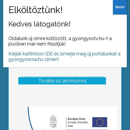
1975-ben Yehudi Menuhin javaslatára
nyilvánította október 1-jét a Zene
Világnapjává
Kedves látogatónk!
Oldalunk új címre költözött, a gyongyostv.hu-t a
jövőben már nem frissítjük!
Kérjük kattintson IDE és ismerje meg új portálunkat a
gyongyosma.hu címen!
Tovább az archívumra