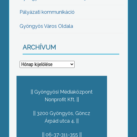
Pályázati kommunikáció
Gyöngyös Város Oldala
ARCHÍVUM
Archívum
Gyöngyösi Médiaközpont
Nonprofit Kft.
3200 Gyöngyös, Göncz
Árpád utca 4.
06-37-311-355