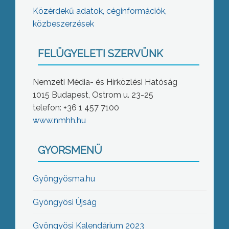
Közérdekű adatok, céginformációk,
közbeszerzések
FELÜGYELETI SZERVÜNK
Nemzeti Média- és Hírközlési Hatóság
1015 Budapest, Ostrom u. 23-25
telefon: +36 1 457 7100
www.nmhh.hu
GYORSMENÜ
Gyöngyösma.hu
Gyöngyösi Újság
Gyöngyösi Kalendárium 2023