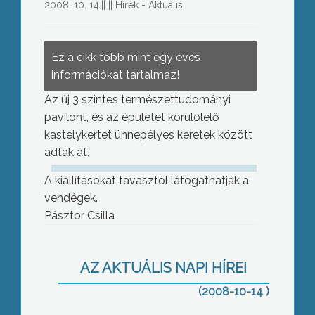
2008. 10. 14.
||
||
Hírek - Aktuális
Ez a cikk több mint egy éves
információkat tartalmaz!
Az új 3 szintes természettudományi
pavilont, és az épületet körülölelő
kastélykertet ünnepélyes keretek között
adták át.
A kiállításokat tavasztól látogathatják a
vendégek.
Pásztor Csilla
Pályaválasztási kiállítást és állásbörzét
AZ AKTUÁLIS NAPI HÍREI
tartoztak a Mátra Művelődési
(2008-10-14 )
Központban