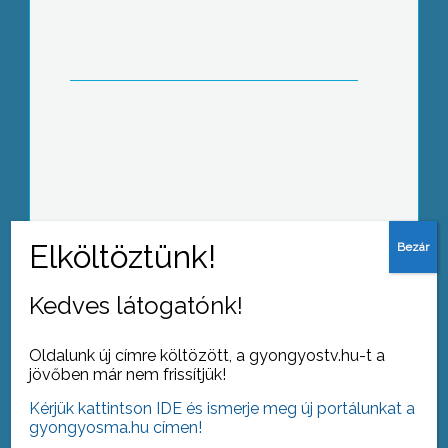
Óvodás napot tartottak az elmúlt
hétvégén Abasáron
Tovább az archívumra
Kedves látogatónk!
Oldalunk új címre költözött, a gyongyostv.hu-t a
jövőben már nem frissítjük!
Kérjük kattintson IDE és ismerje meg új portálunkat a
gyongyosma.hu címen!