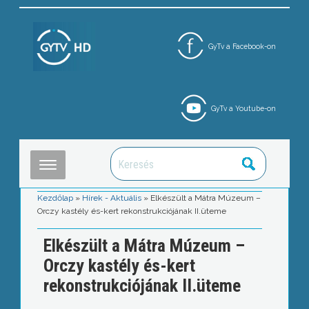
GyTv a Facebook-on
GyTv a Youtube-on
Kezdőlap
»
Hírek - Aktuális
»
Elkészült a Mátra Múzeum –
Orczy kastély és-kert rekonstrukciójának II.üteme
Elkészült a Mátra Múzeum –
Orczy kastély és-kert
rekonstrukciójának II.üteme