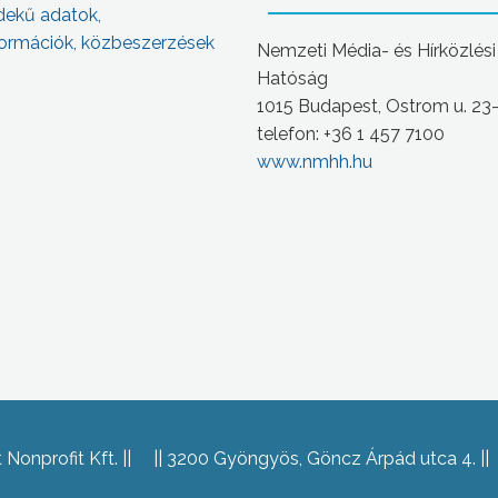
dekű adatok,
ormációk, közbeszerzések
Nemzeti Média- és Hírközlési
Hatóság
1015 Budapest, Ostrom u. 23
telefon: +36 1 457 7100
www.nmhh.hu
Nonprofit Kft.
3200 Gyöngyös, Göncz Árpád utca 4.