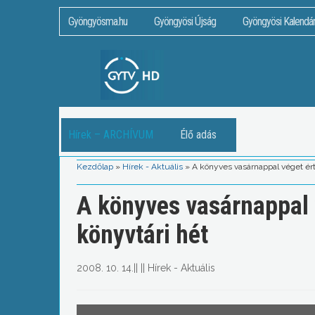
Gyöngyösma.hu
Gyöngyösi Újság
Gyöngyösi Kalendá
Hírek – ARCHÍVUM
Élő adás
Kezdőlap
»
Hírek - Aktuális
»
A könyves vasárnappal véget ért
A könyves vasárnappal v
könyvtári hét
2008. 10. 14.
||
||
Hírek - Aktuális