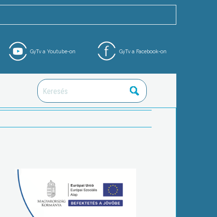
GyTv a Youtube-on
GyTv a Facebook-on