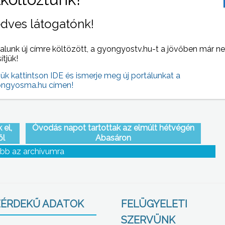
y és-
Pályaválasztási kiállítást és állásbörzét
dves látogatónk!
tartoztak a Mátra Művelődési Központban
alunk új címre költözött, a gyongyostv.hu-t a jövőben már n
sítjük!
jük kattintson IDE és ismerje meg új portálunkat a
ngyosma.hu címen!
 el,
Óvodás napot tartottak az elmúlt hétvégén
ől
Abasáron
bb az archívumra
ÉRDEKŰ ADATOK
FELÜGYELETI
SZERVÜNK