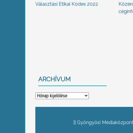
Választási Etikai Kódex 2022
Közér
céginf
ARCHÍVUM
Archívum
Gyöngyösi Médiaközpont 