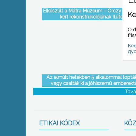
Elkészült a Mátra Múzeum – Orczy kastél
Ke
kert rekonstrukciójának II.üteme
Old
fris
Kér
gyo
Az elmúlt hetekben 5 alkalommal lopták
vagy csalták ki a jóhiszemű emberekt
pénzüket a trükkös tolvajok
Tová
ETIKAI KÓDEX
KÖZ