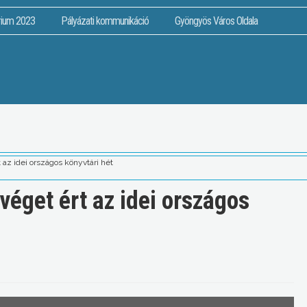
rium 2023
Pályázati kommunikáció
Gyöngyös Város Oldala
 az idei országos könyvtári hét
éget ért az idei országos