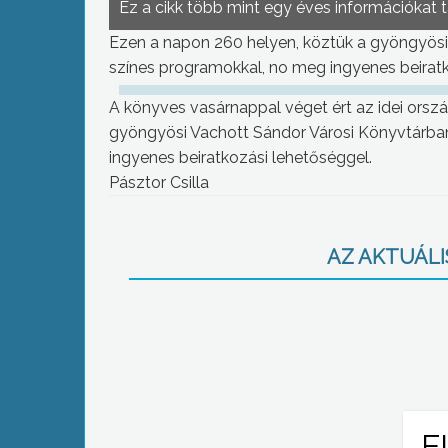
Ez a cikk több mint egy éves információkat 
Ezen a napon 260 helyen, köztük a gyöngyösi
színes programokkal, no meg ingyenes beiratk
A könyves vasárnappal véget ért az idei orsz
gyöngyösi Vachott Sándor Városi Könyvtárban
ingyenes beiratkozási lehetőséggel.
Pásztor Csilla
AZ AKTUÁLIS