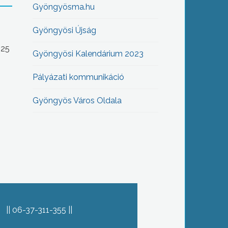
Gyöngyösma.hu
Gyöngyösi Újság
-25
Gyöngyösi Kalendárium 2023
Pályázati kommunikáció
Gyöngyös Város Oldala
06-37-311-355