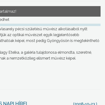
tartalmaz!
kedhet
Vasarely pécsi születésű művész alkotásaiból nyílt
thetjük az optikai művészet egyik legjelentősebb
 láthatóak képei, most pedig Gyöngyösön is megtekinthető
Nagy Etelka, a galéria tulajdonosa elmondta, szeretné,
nak a nemzetközileg elismert művész képei.
 NAPI HÍREI
(2008-10-23 )