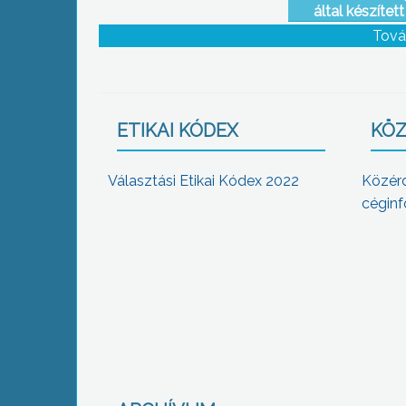
által készítet
kiállítás a gyö
Tová
ETIKAI KÓDEX
KÖZ
Választási Etikai Kódex 2022
Közér
céginf