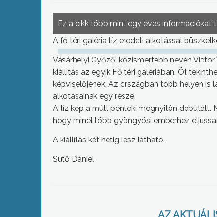
Ez a cikk több mint egy éves információkat 
A fő téri galéria tíz eredeti alkotással büszkél
Vásárhelyi Győző, közismertebb nevén Victor 
kiállítás az egyik Fő téri galériában. Õt tekin
képviselőjének. Az országban több helyen is
alkotásainak egy része.
A tíz kép a múlt pénteki megnyitón debütált. 
hogy minél több gyöngyösi emberhez eljussa
A kiállítás két hétig lesz látható.
Sütő Dániel
AZ AKTUÁLIS