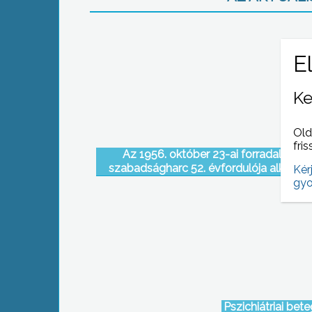
Ke
Old
fris
Az 1956. október 23-ai forradalom é
szabadságharc 52. évfordulója alkalmá
Kér
ünnepi megemlékezést tartottak Gyöng
gyo
Pszichiátriai be