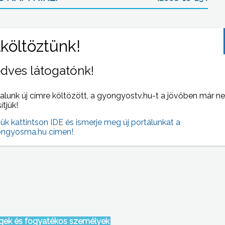
dves látogatónk!
alunk új címre költözött, a gyongyostv.hu-t a jövőben már n
sítjük!
s
Versekkel, zenékkel és rajzokkal elevenítették
ból
fel a gyöngyöshalásziak 1956. október 23.
jük kattintson IDE és ismerje meg új portálunkat a
yösön
eseményeit
ngyosma.hu címen!
tegek és fogyatékos személyek