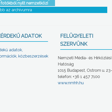
t fotókból nyílt nemzetközi
ngyösi művelődési központban
bb az archívumra
ÉRDEKŰ ADATOK
FELÜGYELETI
SZERVÜNK
dekű adatok,
ormációk, közbeszerzések
Nemzeti Média- és Hírközlési
Hatóság
1015 Budapest, Ostrom u. 23
telefon: +36 1 457 7100
www.nmhh.hu