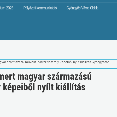
rium 2023
Pályázati kommunikáció
Gyöngyös Város Oldala
gyar származású művész, Victor Vasarely képeiből nyílt kiállítás Gyöngyösön
smert magyar származású
képeiből nyílt kiállítás