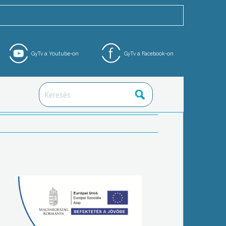
GyTv a Youtube-on
GyTv a Facebook-on