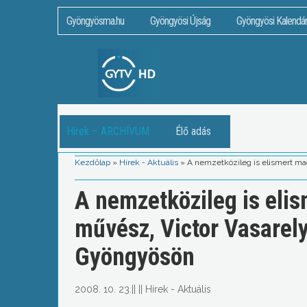
Gyöngyösma.hu
Gyöngyösi Újság
Gyöngyösi Kalendá
Hírek – ARCHÍVUM
Élő adás
Kezdőlap
»
Hírek - Aktuális
»
A nemzetközileg is elismert ma
A nemzetközileg is eli
művész, Victor Vasarely 
Gyöngyösön
2008. 10. 23.
||
||
Hírek - Aktuális