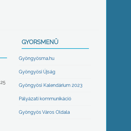
GYORSMENÜ
Gyöngyösma.hu
Gyöngyösi Újság
-25
Gyöngyösi Kalendárium 2023
Pályázati kommunikáció
Gyöngyös Város Oldala