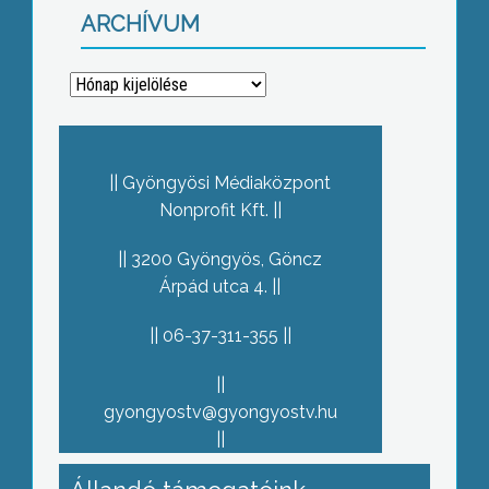
ARCHÍVUM
Archívum
Gyöngyösi Médiaközpont
Nonprofit Kft.
3200 Gyöngyös, Göncz
Árpád utca 4.
06-37-311-355
gyongyostv@gyongyostv.hu