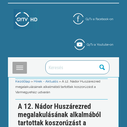
GyTv a Facebook-on
GyTv a Youtube-on
Kezdőlap
»
Hírek - Aktuális
»
A 12. Nádor Huszárezred
megalakulásának alkalmából tartottak koszorúzást a
Vármegyeház udvarán
A 12. Nádor Huszárezred
megalakulásának alkalmából
tartottak koszorúzást a