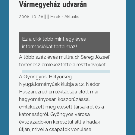
Vármegyeház udvarán
2008. 10. 28.
||
||
Hírek - Aktuális
Ez a cikk több mint egy éves
információkat tartalmaz!
A több száz éves múltra dr. Sereg József
történész emlékeztette a résztvevőket.
A Gyöngyösi Helyőrségi
Nyugállományúak klubja a 12. Nádor
Huszárezred emléktáblája előtt már
hagyományosan koszorúzással
emlékezett meg elesett társaikról és a
katonaságról. Gyöngyös városa
évszázadokon keresztül állt a hadak
útján, mivel a csapatok vonulása