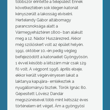
többször érintette a települést Ennek
következtében sok idegen katonát
kényszerült a lakosság elviselni.
Hertelendy Gábor altábornagy
parancsnoksága alatt a
Vármegyeháztéren 1800- ban alakult
meg a 12. Nádor Huszárezred. Akkor
még szőlőskert volt az épület helyén.
1991. október 10.-én pedig végleg
befejeződött a katonaélet Gyöngyösön.
1 évvel később a létszám már csak 129
fő volt. A végpont 1996. április elseje,
ekkor került végérvényesen lakat a
laktanya kapujára- emlékeztek a
nyugállományú tisztek. Török Ignác 80.
Gépesített Lövész Dandár
megszűnésével több mint kétszáz éves
történelem ért véget. Ám a gyöngyösi