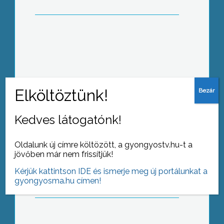
Új megyei cigány önkormányzatot
választanak novemberben, hiszen az
előző feloszlatta magát
Kedves látogatónk!
Oldalunk új címre költözött, a gyongyostv.hu-t a
A turisztika és a mikrovállalkozások
jövőben már nem frissítjük!
fejlesztési, és ezek finanszírozási
lehetőségeiről tartottak előadást
Kérjük kattintson IDE és ismerje meg új portálunkat a
Abasáron
gyongyosma.hu címen!