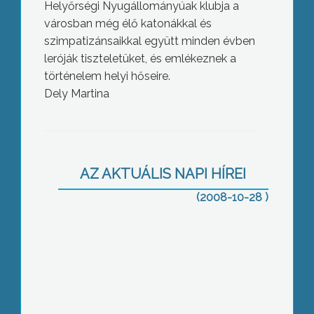
Helyőrségi Nyugállományúak klubja a
városban még élő katonákkal és
szimpatizánsaikkal együtt minden évben
leróják tiszteletüket, és emlékeznek a
történelem helyi hőseire.
Dely Martina
Zöld Út a felnőttképzéshez – címmel
tartottak konferenciát a gyöngyösi
Károly Róbert Főiskolán
AZ AKTUÁLIS NAPI HÍREI
(2008-10-28 )
Tavaly 45 hátrányos helyzetű diák
részesült ösztöndíj-támogatásban