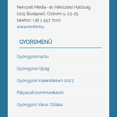
Nemzeti Média- és Hírközlési Hatóság
1015 Budapest, Ostrom u. 23-25
telefon: +36 1 457 7100
www.nmhh.hu
GYORSMENÜ
Gyöngyösma.hu
Gyöngyösi Újság
Gyöngyösi Kalendárium 2023
Pályázati kommunikáció
Gyöngyös Város Oldala