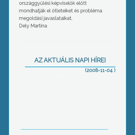
országgyűlési képviselők előtt
mondhatják el ötleteiket és probléma
megoldási javaslataikat.
Dely Martina
Nem igaz, hogy leáll az állami
nyugdíjkorrekciós program, csak
csúszik – jelentette ki Korózs Lajos, a
AZ AKTUÁLIS NAPI HÍREI
Szociális és Munkaügyi Minisztérium
államtitkára Gyöngyösön tartott
(2008-11-04 )
Idősügyi Fórumán
Javíts a jövődért programot indított a
Károly Róbert Főiskola