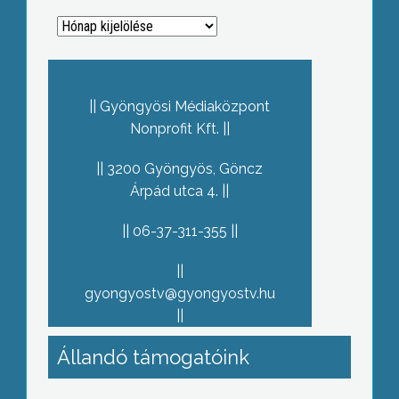
Archívum
Gyöngyösi Médiaközpont
Nonprofit Kft.
3200 Gyöngyös, Göncz
Árpád utca 4.
06-37-311-355
gyongyostv@gyongyostv.hu
Állandó támogatóink