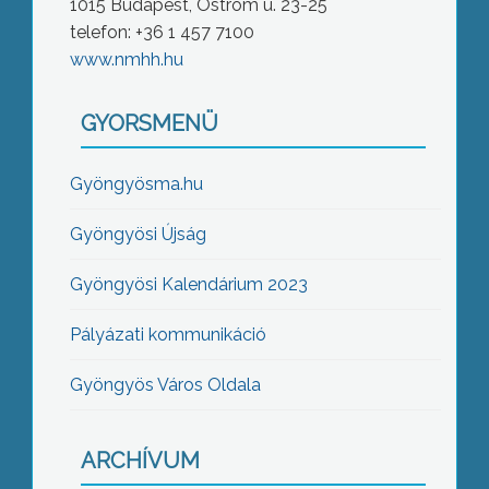
1015 Budapest, Ostrom u. 23-25
telefon: +36 1 457 7100
www.nmhh.hu
GYORSMENÜ
Gyöngyösma.hu
Gyöngyösi Újság
Gyöngyösi Kalendárium 2023
Pályázati kommunikáció
Gyöngyös Város Oldala
ARCHÍVUM