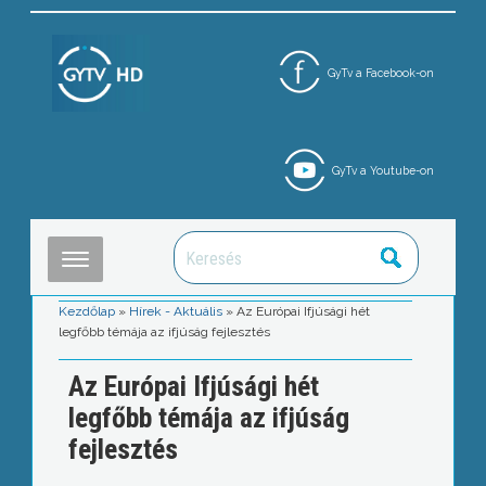
GyTv a Facebook-on
GyTv a Youtube-on
Kezdőlap
»
Hírek - Aktuális
»
Az Európai Ifjúsági hét
legfőbb témája az ifjúság fejlesztés
Az Európai Ifjúsági hét
legfőbb témája az ifjúság
fejlesztés