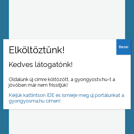
A novemberi szokatlan meleg és a
múlt heti jégeső miatt is a
klímaváltozást okolják a szakemberek
Kedves látogatónk!
Az enyhe időjárás ellenére, érdemes
már most felkészíteni autóinkat a télre
Oldalunk új címre költözött, a gyongyostv.hu-t a
jövőben már nem frissítjük!
Kérjük kattintson IDE és ismerje meg új portálunkat a
gyongyosma.hu címen!