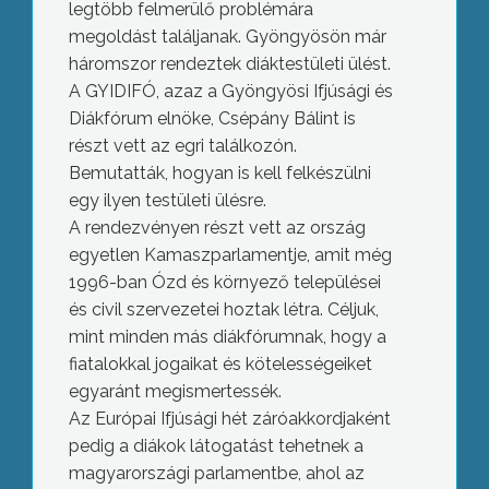
legtöbb felmerülő problémára
megoldást találjanak. Gyöngyösön már
háromszor rendeztek diáktestületi ülést.
A GYIDIFÓ, azaz a Gyöngyösi Ifjúsági és
Diákfórum elnöke, Csépány Bálint is
részt vett az egri találkozón.
Bemutatták, hogyan is kell felkészülni
egy ilyen testületi ülésre.
A rendezvényen részt vett az ország
egyetlen Kamaszparlamentje, amit még
1996-ban Ózd és környező települései
és civil szervezetei hoztak létra. Céljuk,
mint minden más diákfórumnak, hogy a
fiatalokkal jogaikat és kötelességeiket
egyaránt megismertessék.
Az Európai Ifjúsági hét záróakkordjaként
pedig a diákok látogatást tehetnek a
magyarországi parlamentbe, ahol az