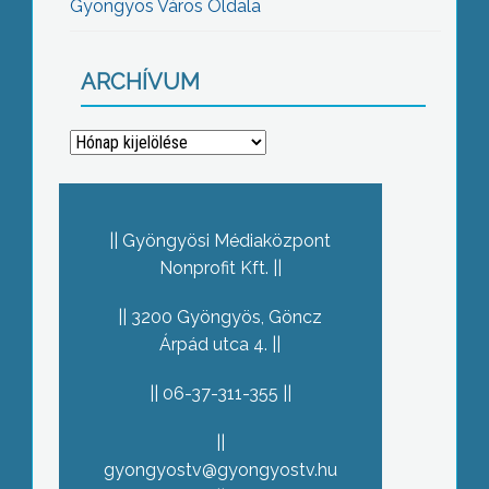
Gyöngyös Város Oldala
ARCHÍVUM
Archívum
Gyöngyösi Médiaközpont
Nonprofit Kft.
3200 Gyöngyös, Göncz
Árpád utca 4.
06-37-311-355
gyongyostv@gyongyostv.hu