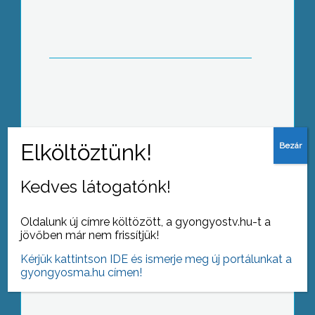
Öko-játszóházat rendeztek a Föld éve
rendezvénysorozat részeként a Mátra
Művelődési Központban
Kedves látogatónk!
Oldalunk új címre költözött, a gyongyostv.hu-t a
jövőben már nem frissítjük!
Szavaló és mesemondó versenyt
rendeztek Abasáron
Kérjük kattintson IDE és ismerje meg új portálunkat a
gyongyosma.hu címen!