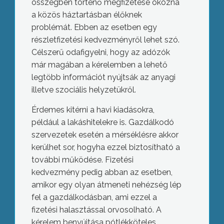
összegben történő megfizetése okozna
a közös háztartásban élőknek
problémát. Ebben az esetben egy
részletfizetési kedvezményről lehet szó.
Célszerű odafigyelni, hogy az adózók
már magában a kérelemben a lehető
legtöbb információt nyújtsák az anyagi
illetve szociális helyzetükről.
Érdemes kitérni a havi kiadásokra,
például a lakáshitelekre is. Gazdálkodó
szervezetek esetén a mérséklésre akkor
kerülhet sor, hogyha ezzel biztosítható a
további működése. Fizetési
kedvezmény pedig abban az esetben,
amikor egy olyan átmeneti nehézség lép
fel a gazdálkodásban, ami ezzel a
fizetési halasztással orvosolható. A
kérelem benyújtása pótlékköteles.