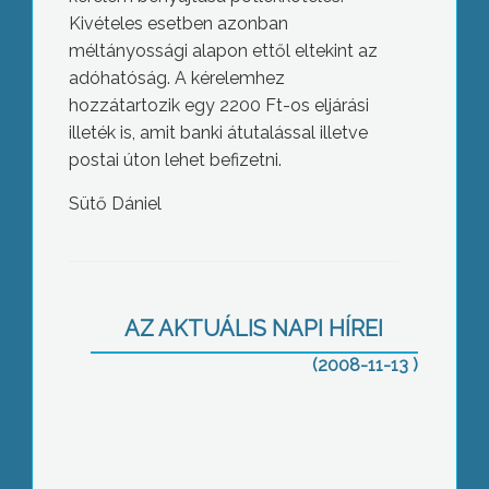
Kivételes esetben azonban
méltányossági alapon ettől eltekint az
adóhatóság. A kérelemhez
hozzátartozik egy 2200 Ft-os eljárási
illeték is, amit banki átutalással illetve
postai úton lehet befizetni.
Sütő Dániel
A Baloldali Esték legutóbbi vendége,
Aczél Endre a világgazdasági
válságról fejtette ki a véleményét
AZ AKTUÁLIS NAPI HÍREI
(2008-11-13 )
Egész héten nyílt napot tartottak a
Károly Róbert Szakközépiskolában